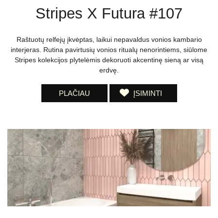
Stripes X Futura #107
Raštuotų relfejų įkvėptas, laikui nepavaldus vonios kambario
interjeras. Rutina pavirtusių vonios ritualų nenorintiems, siūlome
Stripes kolekcijos plytelėmis dekoruoti akcentinę sieną ar visą
erdvę.
PLAČIAU
ĮSIMINTI