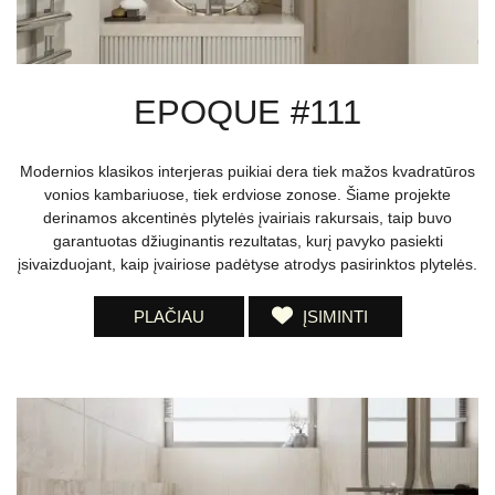
EPOQUE #111
Modernios klasikos interjeras puikiai dera tiek mažos kvadratūros
vonios kambariuose, tiek erdviose zonose. Šiame projekte
derinamos akcentinės plytelės įvairiais rakursais, taip buvo
garantuotas džiuginantis rezultatas, kurį pavyko pasiekti
įsivaizduojant, kaip įvairiose padėtyse atrodys pasirinktos plytelės.
PLAČIAU
ĮSIMINTI