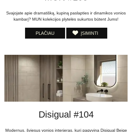
Svajojate apie dramatišką, kupiną paslapties ir dinamikos vonios
kambarį? MUN kolekcijos plytelės sukurtos būtent Jums!
PLAČIAU
ĮSIMINTI
Disigual #104
Modernus, šviesus vonios interjeras, kurį pagyvina Disigual Beige