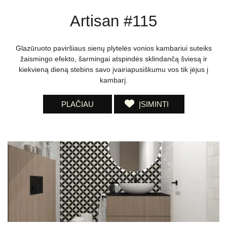
Artisan #115
Glazūruoto paviršiaus sienų plytelės vonios kambariui suteiks
žaismingo efekto, šarmingai atspindės sklindančą šviesą ir
kiekvieną dieną stebins savo įvairiapusiškumu vos tik įėjus į
kambarį.
PLAČIAU
ĮSIMINTI