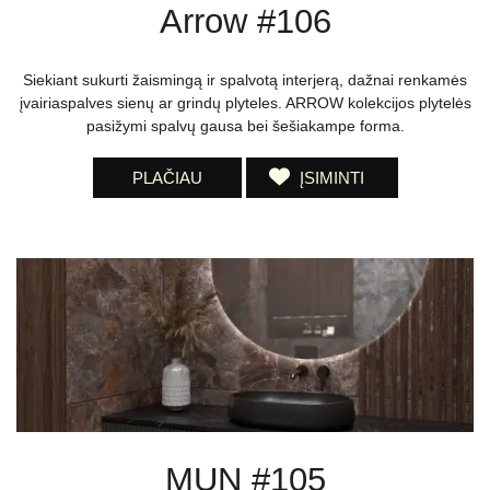
Arrow #106
Siekiant sukurti žaismingą ir spalvotą interjerą, dažnai renkamės
įvairiaspalves sienų ar grindų plyteles. ARROW kolekcijos plytelės
pasižymi spalvų gausa bei šešiakampe forma.
PLAČIAU
ĮSIMINTI
MUN #105