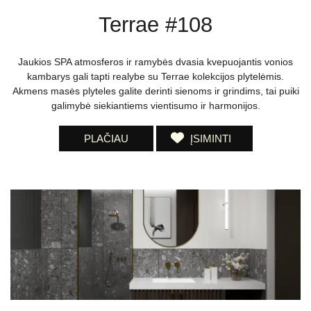
Terrae #108
Jaukios SPA atmosferos ir ramybės dvasia kvepuojantis vonios
kambarys gali tapti realybe su Terrae kolekcijos plytelėmis.
Akmens masės plyteles galite derinti sienoms ir grindims, tai puiki
galimybė siekiantiems vientisumo ir harmonijos.
PLAČIAU
ĮSIMINTI