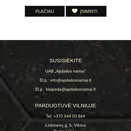
PLAČIAU
ĮSIMINTI
SUSISIEKITE
UAB „Apdailos namai“
El.p.: info@apdailosnamai.lt
El.p.: klaipeda@apdailosnamai.lt
PARDUOTUVĖ VILNIUJE
Tel. +370 644 03 644
Linkmenų g. 5, Vilnius