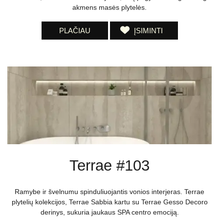
akmens masės plytelės.
PLAČIAU
ĮSIMINTI
Terrae #103
Ramybe ir švelnumu spinduliuojantis vonios interjeras. Terrae
plytelių kolekcijos, Terrae Sabbia kartu su Terrae Gesso Decoro
derinys, sukuria jaukaus SPA centro emociją.