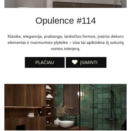
Opulence #114
Klasika, elegancija, prabanga, lanksčios formos, įvairūs dekoro
elementai ir marmurinės plytelės – visa tai apibūdina šį sukurtą
vonios interjerą.
PLAČIAU
ĮSIMINTI