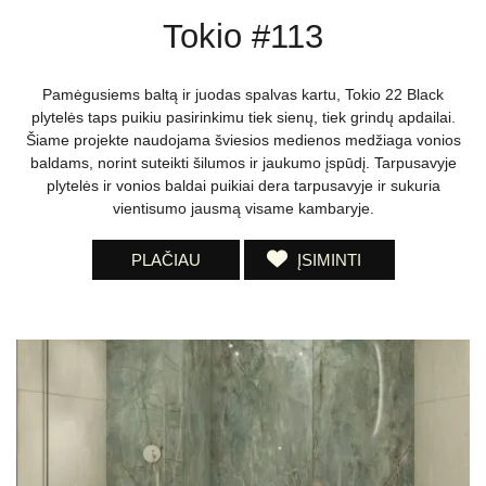
Tokio #113
Pamėgusiems baltą ir juodas spalvas kartu, Tokio 22 Black
plytelės taps puikiu pasirinkimu tiek sienų, tiek grindų apdailai.
Šiame projekte naudojama šviesios medienos medžiaga vonios
baldams, norint suteikti šilumos ir jaukumo įspūdį. Tarpusavyje
plytelės ir vonios baldai puikiai dera tarpusavyje ir sukuria
vientisumo jausmą visame kambaryje.
PLAČIAU
ĮSIMINTI