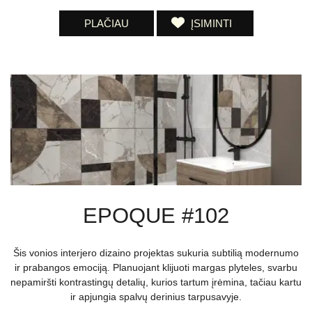
PLAČIAU
ĮSIMINTI
EPOQUE #102
Šis vonios interjero dizaino projektas sukuria subtilią modernumo
ir prabangos emociją. Planuojant klijuoti margas plyteles, svarbu
nepamiršti kontrastingų detalių, kurios tartum įrėmina, tačiau kartu
ir apjungia spalvų derinius tarpusavyje.