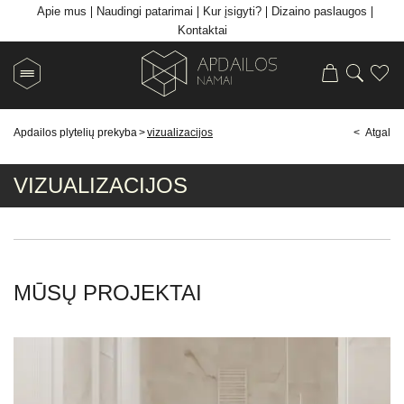
Apie mus
Naudingi patarimai
Kur įsigyti?
Dizaino paslaugos
Kontaktai
Apdailos plytelių prekyba
>
vizualizacijos
< Atgal
VIZUALIZACIJOS
MŪSŲ PROJEKTAI