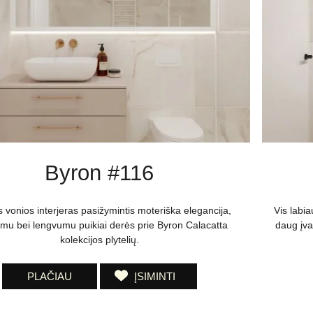
Byron #116
 vonios interjeras pasižymintis moteriška elegancija,
Vis labia
mu bei lengvumu puikiai derės prie Byron Calacatta
daug įva
kolekcijos plytelių.
PLAČIAU
ĮSIMINTI