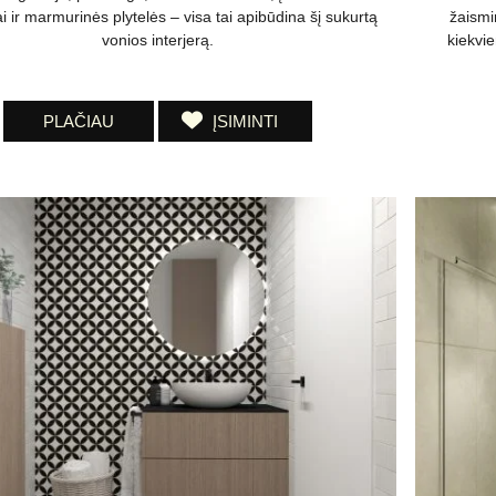
 ir marmurinės plytelės – visa tai apibūdina šį sukurtą
žaismi
vonios interjerą.
kiekvie
PLAČIAU
ĮSIMINTI