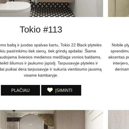
Tokio #113
s baltą ir juodas spalvas kartu, Tokio 22 Black plytelės
Nobile pl
kiu pasirinkimu tiek sienų, tiek grindų apdailai. Šiame
sprendimus
naudojama šviesios medienos medžiaga vonios baldams,
akcentas pui
teikti šilumos ir jaukumo įspūdį. Tarpusavyje plytelės ir
interjero
dai puikiai dera tarpusavyje ir sukuria vientisumo jausmą
derinam
visame kambaryje.
PLAČIAU
ĮSIMINTI