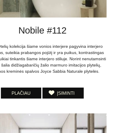
Nobile #112
ytelių kolekcija šiame vonios interjere pagyvina interjero
, suteikia prabangos pojūtį ir yra puikus, kontrastingas
kiai tinkantis šiame interjero stiliuje. Norint nenutamsinti
, šalia didžiagabaričių žalio marmuro imitacijos plytelių,
os kreminės spalvos Joyce Sabbia Naturale plytelės.
PLAČIAU
ĮSIMINTI