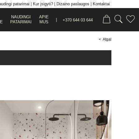
udingi patarimai
Kur įsigyti?
Dizaino paslaugos
Kontaktai
NAUDINGI
APIE
+370 644 03 644
JE
PATARIMAI
MUS
< Atgal