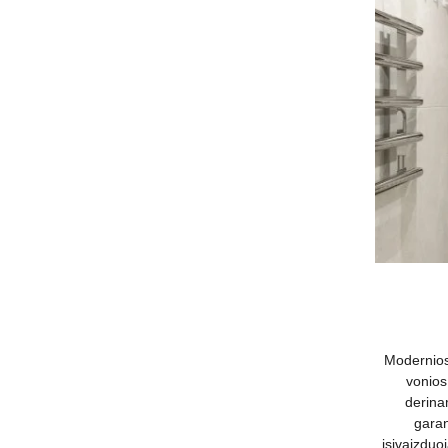
Modernios 
vonios
derina
garan
įsivaizduo