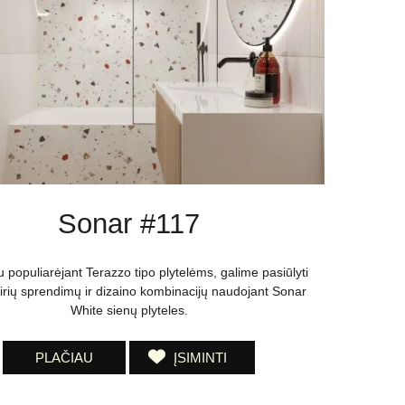
Sonar #117
u populiarėjant Terazzo tipo plytelėms, galime pasiūlyti
irių sprendimų ir dizaino kombinacijų naudojant Sonar
White sienų plyteles.
PLAČIAU
ĮSIMINTI