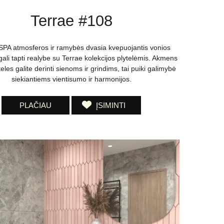
Terrae #108
SPA atmosferos ir ramybės dvasia kvepuojantis vonios
ali tapti realybe su Terrae kolekcijos plytelėmis. Akmens
eles galite derinti sienoms ir grindims, tai puiki galimybė
siekiantiems vientisumo ir harmonijos.
PLAČIAU
ĮSIMINTI