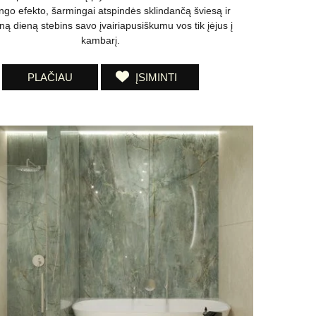
ngo efekto, šarmingai atspindės sklindančą šviesą ir
ną dieną stebins savo įvairiapusiškumu vos tik įėjus į
kambarį.
PLAČIAU
ĮSIMINTI