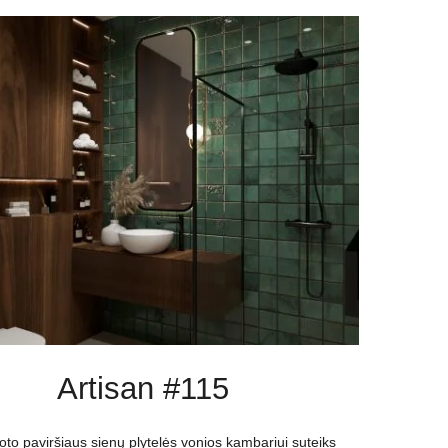
Artisan #115
oto paviršiaus sienų plytelės vonios kambariui suteiks