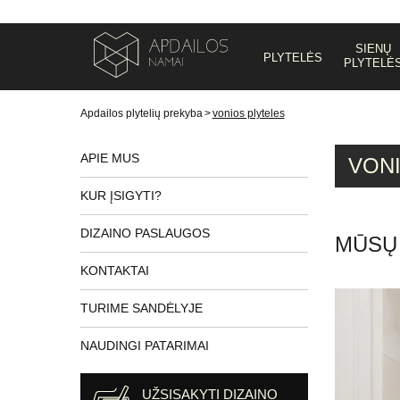
SIENŲ
PLYTELĖS
PLYTELĖ
Apdailos plytelių prekyba
>
vonios plyteles
APIE MUS
VON
KUR ĮSIGYTI?
DIZAINO PASLAUGOS
MŪSŲ
KONTAKTAI
TURIME SANDĖLYJE
NAUDINGI PATARIMAI
UŽSISAKYTI DIZAINO