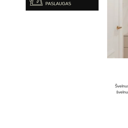
PASLAUGAS
Švelnus
švelnu