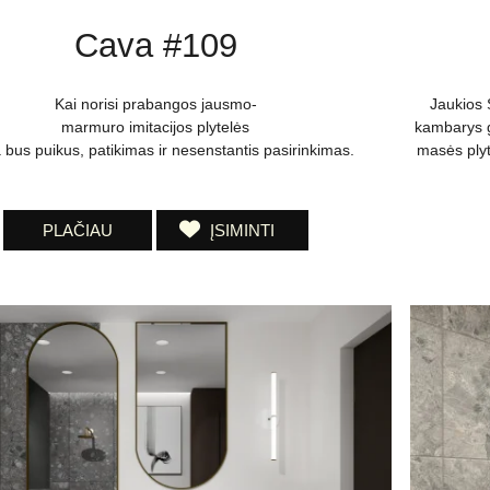
Cava #109
Kai norisi prabangos jausmo-
Jaukios 
marmuro imitacijos plytelės
kambarys g
 bus puikus, patikimas ir nesenstantis pasirinkimas.
masės plyt
PLAČIAU
ĮSIMINTI