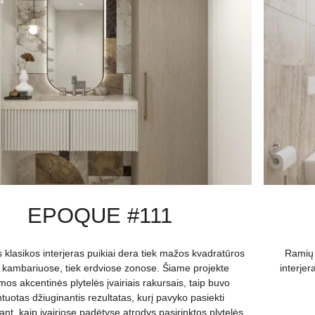
EPOQUE #111
klasikos interjeras puikiai dera tiek mažos kvadratūros
Ramių 
 kambariuose, tiek erdviose zonose. Šiame projekte
interje
mos akcentinės plytelės įvairiais rakursais, taip buvo
tuotas džiuginantis rezultatas, kurį pavyko pasiekti
jant, kaip įvairiose padėtyse atrodys pasirinktos plytelės.