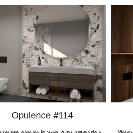
Opulence #114
 elegancija, prabanga, lanksčios formos, įvairūs dekoro
Glazūru