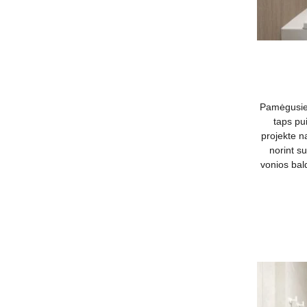
Pamėgusiem
taps pui
projekte 
norint su
vonios bal