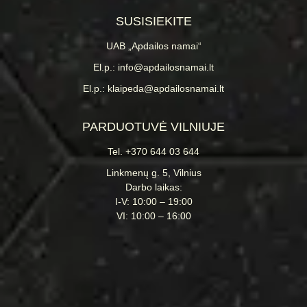
SUSISIEKITE
UAB „Apdailos namai“
El.p.: info@apdailosnamai.lt
El.p.: klaipeda@apdailosnamai.lt
PARDUOTUVĖ VILNIUJE
Tel. +370 644 03 644
Linkmenų g. 5, Vilnius
Darbo laikas:
I-V: 10:00 – 19:00
VI: 10:00 – 16:00