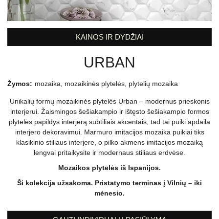
KAINOS IR DYDŽIAI
URBAN
Žymos:
mozaika
,
mozaikinės plytelės
,
plytelių mozaika
Unikalių formų mozaikinės plytelės Urban – modernus prieskonis
interjerui. Žaismingos šešiakampio ir ištęsto šešiakampio formos
plytelės papildys interjerą subtiliais akcentais, tad tai puiki apdaila
interjero dekoravimui. Marmuro imitacijos mozaika puikiai tiks
klasikinio stiliaus interjere, o pilko akmens imitacijos mozaiką
lengvai pritaikysite ir modernaus stiliaus erdvėse.
Mozaikos plytelės iš Ispanijos.
Ši kolekcija užsakoma. Pristatymo terminas į Vilnių – iki
mėnesio.