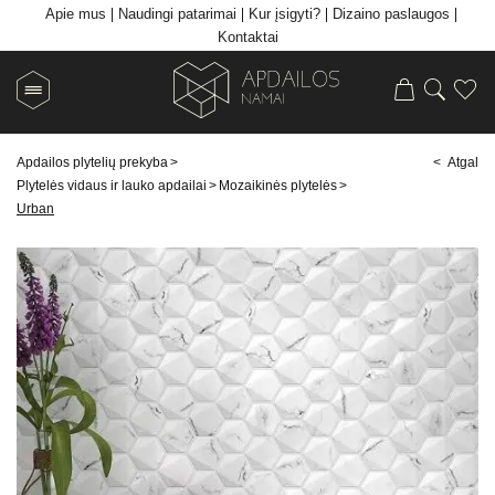
Apie mus
Naudingi patarimai
Kur įsigyti?
Dizaino paslaugos
Kontaktai
Apdailos plytelių prekyba
>
< Atgal
Plytelės vidaus ir lauko apdailai
>
Mozaikinės plytelės
>
Urban