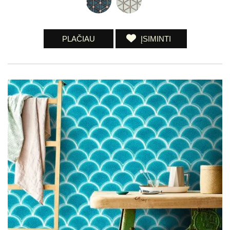
PLAČIAU
ĮSIMINTI