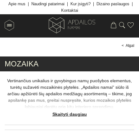
Apie mus
Naudingi patarimai
Kur įsigyti?
Dizaino paslaugos
Kontaktai
< Atgal
MOZAIKA
Vertinančius unikalius ir gyvybingus namų puošybos elementus,
turėtų sužavėti mozaikinės plytelės. „Apdailos namai“ siūlo iš
arčiau apžiūrėti šių apdailos medžiagų asortimentą – tikime, jog
apsilankę pas mus, greitai nuspręsite, kurios mozaikos plytelės
labiausiai derėtų prie kitų interjero sprendimų.
Skaityti daugiau
Mozikinės sienų plytelės ir grindų dangos praktiškai visuomet
tampa dėmesį kaustančiu akcentu – žaismingas jų stilius net ir
labai monotoniškam interjerui galėtų įkvėpti gyvybės. Tačiau
galutinis rezultatas priklauso nuo to, kokiais raštais ar spalvomis