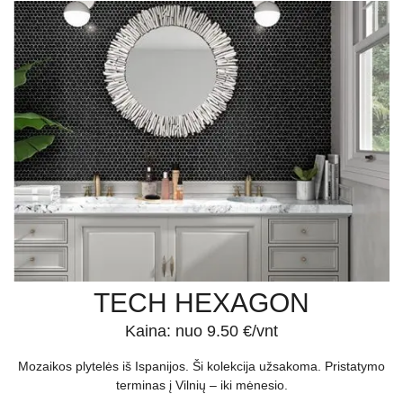
bus papuoštos mozaikinės plytelės voniai, virtuvei ar kitoms namų
erdvėms: tarp šių apdailos medžiagų surasite ir elegantiškų bei
subtilių sprendimų.
Jei nenusprendžiate, kurios mozaikinės vonios plytelės ar kitiems
kambariams pritaikyti dekoro elementai būtų tinkamiausi, visada
esame pasirengę pagelbėti Jums priimant sprendimą.
Mozaikos plyteles gera kaina galite nusipirkti „Apdailos namai“
salone Vilniuje, tačiau jei vertinate efektyvumą, siūlome
mozaikines plyteles įsigyti internetu – taip sutaupysite daug
brangaus laiko.
TECH HEXAGON
Kaina: nuo 9.50 €/vnt
Mozaikos plytelės iš Ispanijos. Ši kolekcija užsakoma. Pristatymo
terminas į Vilnių – iki mėnesio.