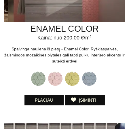
ENAMEL COLOR
Kaina: nuo 200.00 €/m
2
Spalvinga naujiena iš pietų - Enamel Color. Ryškiaspalvės,
žaismingos mozaikinės plytelės gali tapti puikiu interjero akcentu ir
suteikti erdvei
PLAČIAU
ĮSIMINTI