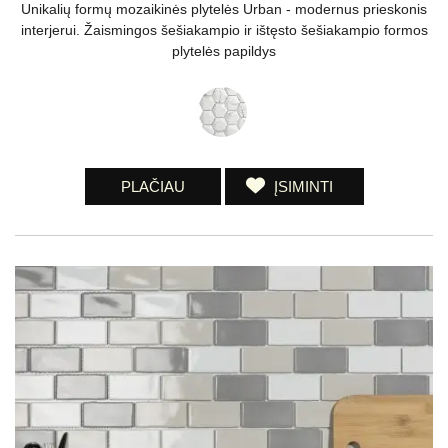
Unikalių formų mozaikinės plytelės Urban - modernus prieskonis
interjerui. Žaismingos šešiakampio ir ištęsto šešiakampio formos
plytelės papildys
PLAČIAU
ĮSIMINTI