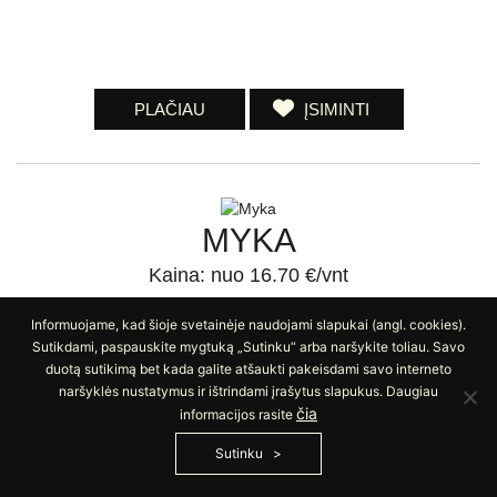
PLAČIAU
ĮSIMINTI
MYKA
Kaina: nuo 16.70 €/vnt
Kontrastingų mozaikinių plytelių kolekcija. Vienodo formato statika
Informuojame, kad šioje svetainėje naudojami slapukai (angl. cookies).
bei skirtingų paviršių dinamika susilieja į puikiai derančią visumą,
Sutikdami, paspauskite mygtuką „Sutinku“ arba naršykite toliau. Savo
kuri gali
duotą sutikimą bet kada galite atšaukti pakeisdami savo interneto
naršyklės nustatymus ir ištrindami įrašytus slapukus. Daugiau
čia
informacijos rasite
Sutinku