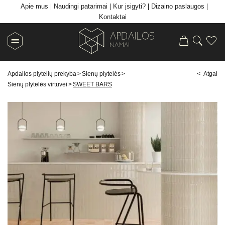
Apie mus
Naudingi patarimai
Kur įsigyti?
Dizaino paslaugos
Kontaktai
Apdailos plytelių prekyba
>
Sienų plytelės
>
< Atgal
Sienų plytelės virtuvei
>
SWEET BARS