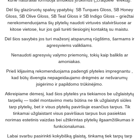
kurie natūraliai formuoja smulkius įtrūkimus („craquelé“ efektą).
Dėl šių glazūruotų spalvų ypatybių: SB Turques Gloss, SB Honey
Gloss, SB Olive Gloss, SB Teal Gloss ir SB Indigo Gloss – griežtai
nerekomenduojama šių plytelių naudoti virtuvės stalviršiuose ar
kitose vietose, kur jos gali turėti tiesioginį kontaktą su maistu.
Dėl šios savybės jos turi mažesnį atsparumą rūgštims, šarmams ir
agresyviems valikliams.
Nenaudoti agresyvių valymo priemonių, tokių kaip baliklis ar
amoniakas.
Prieš klijavimą rekomenduojama padengti plyteles impregnantu ,
kad būtų išvengta nepageidaujamo drėgmės ar nešvarumų
įsigėrimo ir papildomo trūkinėjimo.
Atkreipiame dėmesį, kad šios plytelės yra tiekiamos be užglaistytų
tarpelių — todėl montavimo metu būtina ne tik užglaistyti siūles
tarp plytelių, bet ir visus plytelių paviršiuje esančius tarpus. Tik
tinkamai užglaistant visus paviršiaus tarpus bus pasiektas
norimas estetinis vaizdas bei užtikrintas plytelių ilgaamžiškumas ir
funkcionalumas.
Labai svarbu pasirinkti kokybišką glaistą, tinkamą tiek tarpų tarp