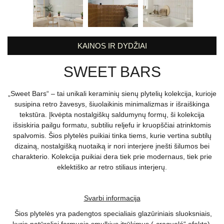
KAINOS IR DYDŽIAI
SWEET BARS
„Sweet Bars“ – tai unikali keraminių sienų plytelių kolekcija, kurioje
susipina retro žavesys, šiuolaikinis minimalizmas ir išraiškinga
tekstūra. Įkvėpta nostalgiškų saldumynų formų, ši kolekcija
išsiskiria pailgu formatu, subtiliu reljefu ir kruopščiai atrinktomis
spalvomis. Šios plytelės puikiai tinka tiems, kurie vertina subtilų
dizainą, nostalgišką nuotaiką ir nori interjere įnešti šilumos bei
charakterio. Kolekcija puikiai dera tiek prie modernaus, tiek prie
eklektiško ar retro stiliaus interjerų.
Svarbi informacija
Šios plytelės yra padengtos specialiais glazūriniais sluoksniais,