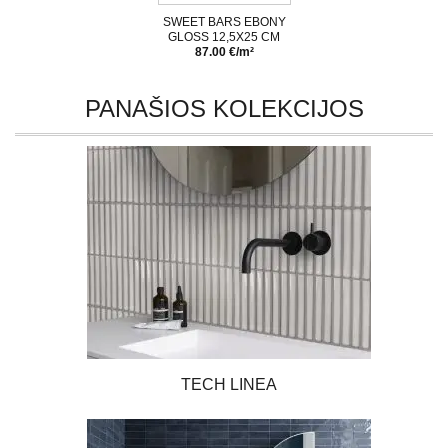
SWEET BARS EBONY
GLOSS 12,5X25 CM
87.00 €/m²
PANAŠIOS KOLEKCIJOS
TECH LINEA