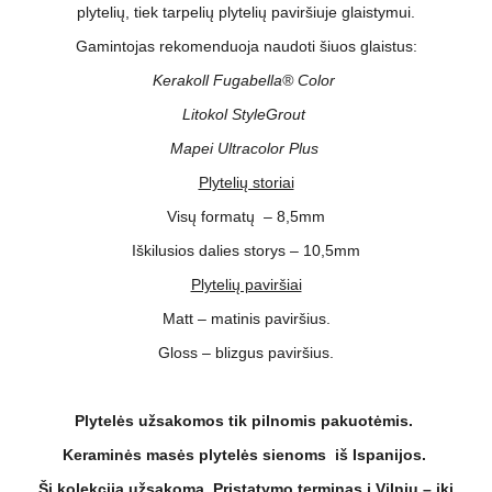
plytelių, tiek tarpelių plytelių paviršiuje glaistymui.
Gamintojas rekomenduoja naudoti šiuos glaistus:
Kerakoll Fugabella® Color
Litokol StyleGrout
Mapei Ultracolor Plus
Plytelių storiai
Visų formatų – 8,5mm
Iškilusios dalies storys – 10,5mm
Plytelių paviršiai
Matt – matinis paviršius.
Gloss – blizgus paviršius.
Plytelės užsakomos tik pilnomis pakuotėmis.
Keraminės masės plytelės sienoms iš Ispanijos.
Ši kolekcija užsakoma. Pristatymo terminas į Vilnių – iki