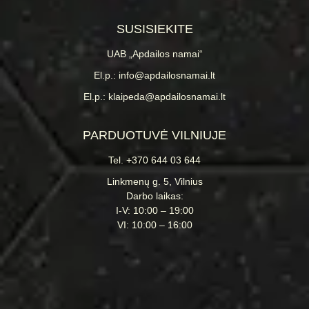
SUSISIEKITE
UAB „Apdailos namai“
El.p.: info@apdailosnamai.lt
El.p.: klaipeda@apdailosnamai.lt
PARDUOTUVĖ VILNIUJE
Tel. +370 644 03 644
Linkmenų g. 5, Vilnius
Darbo laikas:
I-V: 10:00 – 19:00
VI: 10:00 – 16:00