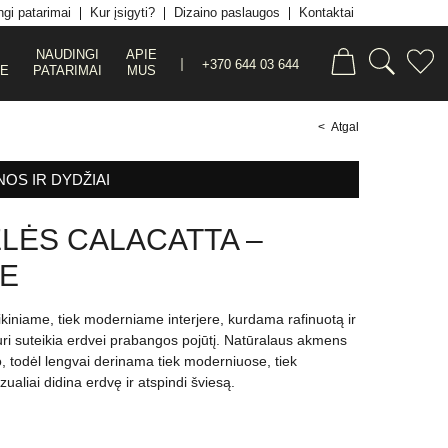
gi patarimai
Kur įsigyti?
Dizaino paslaugos
Kontaktai
NAUDINGI
APIE
+370 644 03 644
JE
PATARIMAI
MUS
< Atgal
NOS IR DYDŽIAI
ELĖS CALACATTA –
E
asikiniame, tiek moderniame interjere, kurdama rafinuotą ir
uri suteikia erdvei prabangos pojūtį. Natūralaus akmens
o, todėl lengvai derinama tiek moderniuose, tiek
ualiai didina erdvę ir atspindi šviesą.