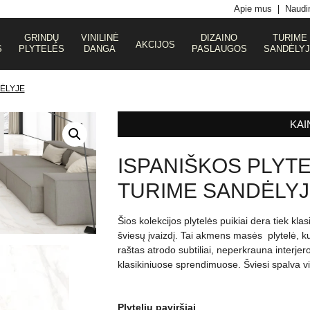
Apie mus
Naudin
GRINDŲ
VINILINĖ
DIZAINO
TURIME
AKCIJOS
S
PLYTELĖS
DANGA
PASLAUGOS
SANDĖLY
DĖLYJE
KAI
ISPANIŠKOS PLYT
TURIME SANDĖLYJ
Šios kolekcijos plytelės puikiai dera tiek kl
šviesų įvaizdį. Tai akmens masės plytelė, k
raštas atrodo subtiliai, neperkrauna interjer
klasikiniuose sprendimuose. Šviesi spalva viz
Plytelių paviršiai