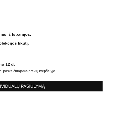
ms iš Ispanijos.
lekcijos likutį.
io 12 d.
o, paskaičiuojama prekių krepšelyje
DIVIDUALŲ PASIŪLYMĄ