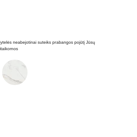
ytelės neabejotinai suteiks prabangos pojūtį Jūsų
ritaikomos