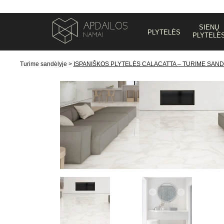
SIENŲ
PLYTELĖS
PLYTELĖ
Turime sandėlyje
>
ISPANIŠKOS PLYTELĖS CALACATTA – TURIME SAN