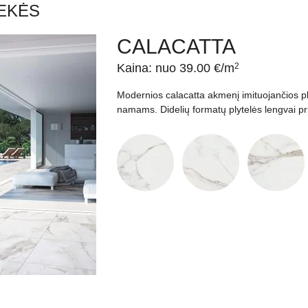
EKĖS
CALACATTA
Kaina: nuo 39.00 €/m
2
Modernios calacatta akmenį imituojančios pl
namams. Didelių formatų plytelės lengvai p