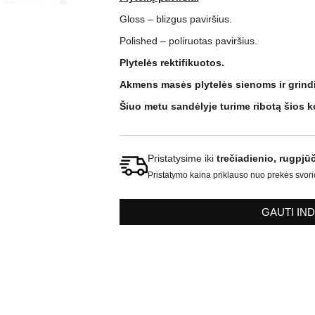
Gloss – blizgus paviršius.
Polished – poliruotas paviršius.
Plytelės rektifikuotos.
Akmens masės plytelės sienoms ir grindi
Šiuo metu sandėlyje turime ribotą šios ko
Pristatysime iki
trečiadienio, rugpjūč
Pristatymo kaina priklauso nuo prekės svori
GAUTI IN