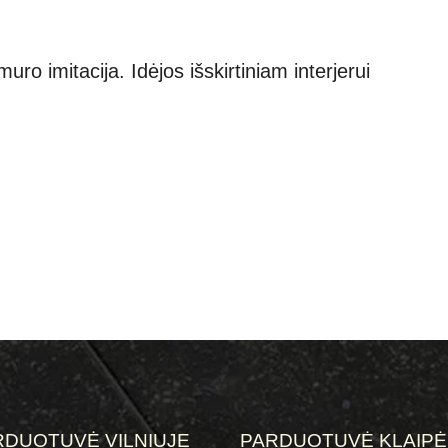
uro imitacija. Idėjos išskirtiniam interjerui
RDUOTUVĖ VILNIUJE
PARDUOTUVĖ KLAIP