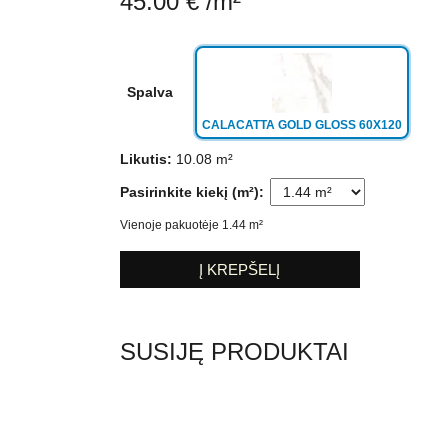
45.00
€
/m²
CALACATTA GOLD GLOSS 60X120
Likutis:
10.08 m²
Pasirinkite kiekį (m²):
Vienoje pakuotėje 1.44 m²
Į KREPŠELĮ
SUSIJĘ PRODUKTAI