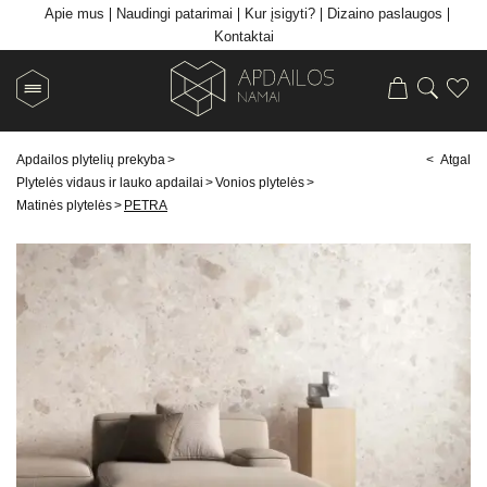
Apie mus
Naudingi patarimai
Kur įsigyti?
Dizaino paslaugos
Kontaktai
Apdailos plytelių prekyba
>
< Atgal
Plytelės vidaus ir lauko apdailai
>
Vonios plytelės
>
Matinės plytelės
>
PETRA