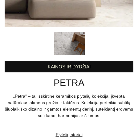
KAINOS IR DYDŽIAI
PETRA
„Petra“ – tai išskirtinė keramikos plytelių kolekcija, įkvėpta
natūralaus akmens grožio ir faktūros. Kolekcija perteikia subtilų
šiuolaikiško dizaino ir gamtos elementų derinį, suteikiantį erdvėms
solidumo, harmonijos ir šilumos.
Plytelių storiai