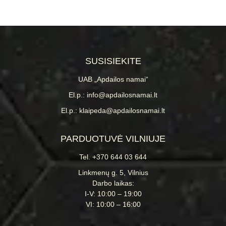
SUSISIEKITE
UAB „Apdailos namai“
El.p.: info@apdailosnamai.lt
El.p.: klaipeda@apdailosnamai.lt
PARDUOTUVĖ VILNIUJE
Tel. +370 644 03 644
Linkmenų g. 5, Vilnius
Darbo laikas:
I-V: 10:00 – 19:00
VI: 10:00 – 16:00