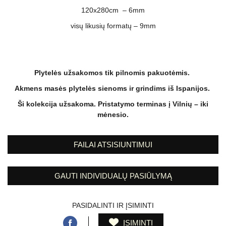
120x280cm – 6mm
visų likusių formatų – 9mm
Plytelės užsakomos tik pilnomis pakuotėmis.
Akmens masės plytelės sienoms ir grindims iš Ispanijos.
Ši kolekcija užsakoma. Pristatymo terminas į Vilnių – iki
mėnesio.
FAILAI ATSISIUNTIMUI
GAUTI INDIVIDUALŲ PASIŪLYMĄ
PASIDALINTI IR ĮSIMINTI
ĮSIMINTI