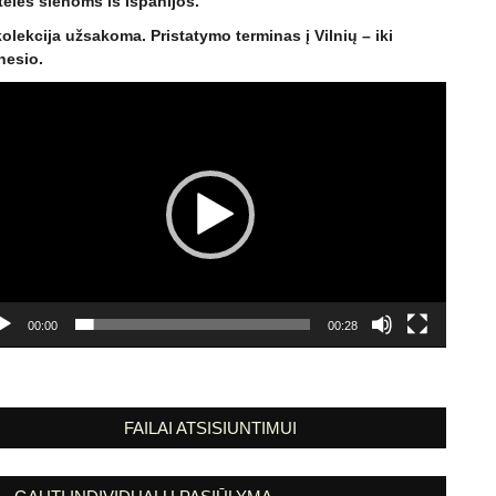
telės sienoms iš Ispanijos.
kolekcija užsakoma. Pristatymo terminas į Vilnių – iki
esio.
eo
tuvas
00:00
00:28
FAILAI ATSISIUNTIMUI