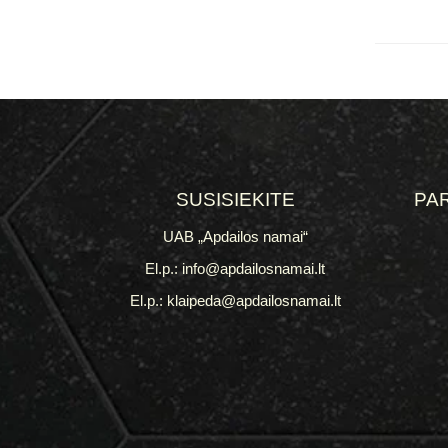
SUSISIEKITE
PA
UAB „Apdailos namai“
El.p.: info@apdailosnamai.lt
El.p.: klaipeda@apdailosnamai.lt