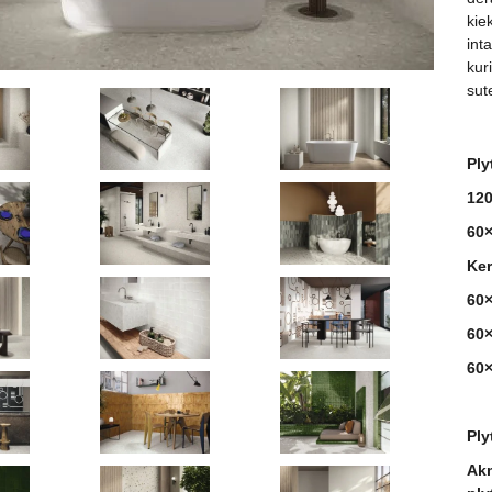
kie
int
kuri
sut
Ply
120
60×
Ker
60
60×
60×
Ply
Akm