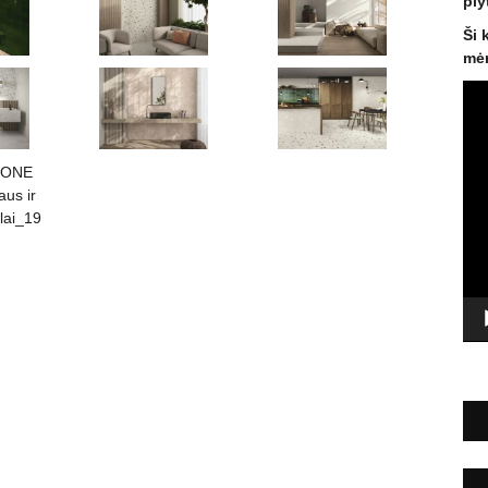
ply
Ši 
mėn
Vid
gro