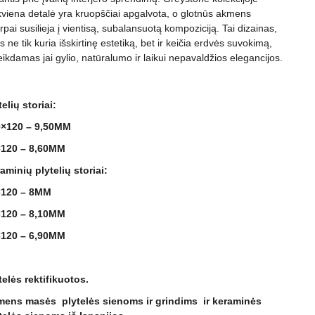
kviena detalė yra kruopščiai apgalvota, o glotnūs akmens
arpai susilieja į vientisą, subalansuotą kompoziciją. Tai dizainas,
s ne tik kuria išskirtinę estetiką, bet ir keičia erdvės suvokimą,
eikdamas jai gylio, natūralumo ir laikui nepavaldžios elegancijos.
telių storiai:
×120 – 9,50MM
120 – 8,60MM
aminių plytelių storiai:
×120 – 8MM
120 – 8,10MM
120 – 6,90MM
telės rektifikuotos.
ens masės plytelės sienoms ir grindims ir keraminės