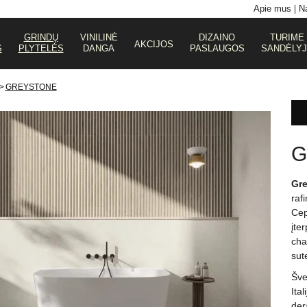
Apie mus
Na
GRINDŲ
VINILINĖ
DIZAINO
TURIME
AKCIJOS
S
PLYTELĖS
DANGA
PASLAUGOS
SANDĖLY
>
GREYSTONE
G
Gr
raf
Cep
įte
cha
sut
Šve
Ital
der