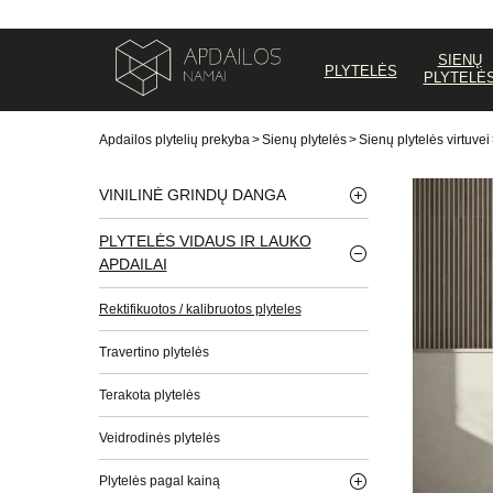
SIENŲ
PLYTELĖS
PLYTELĖ
Apdailos plytelių prekyba
>
Sienų plytelės
>
Sienų plytelės virtuvei
VINILINĖ GRINDŲ DANGA
PLYTELĖS VIDAUS IR LAUKO
APDAILAI
Rektifikuotos / kalibruotos plyteles
Travertino plytelės
Terakota plytelės
Veidrodinės plytelės
Plytelės pagal kainą