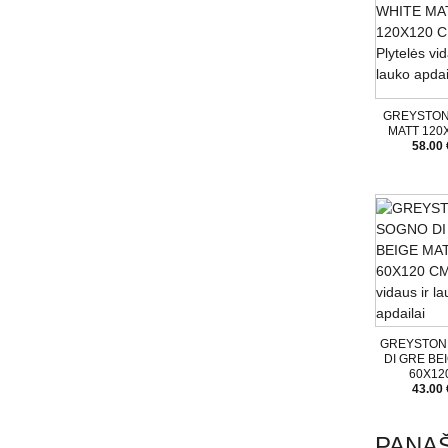
GREYSTON
MATT 120
58.00 
GREYSTON
DI GRE BE
60X12
43.00 
PANAŠ