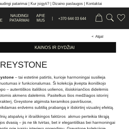
udingi patarimai
Kur įsigyti?
Dizaino paslaugos
Kontaktai
NAUDINGI
APIE
+370 644 03 644
JE
PATARIMAI
MUS
< Atgal
KAINOS IR DYDŽIAI
REYSTONE
eystone
– tai estetinė patirtis, kurioje harmoningai susilieja
inuotumas ir funkcionalumas. Ši kolekcija įkvėpta ikoniškojo
po – autentiškos itališkos uolienos, išsiskiriančios didelėmis
rptomis akmens dalelėmis. Pasitelkus šios medžiagos istorinį
rakterį, Greystone atgimsta keramikos paviršiuose,
eikdamas erdvėms subtilią prabangą ir išskirtinį vizualinį efektą.
lnių atspalvių ir išraiškingos faktūros akmuo perteikia tikrąją
ijos dvasią – jis ne tik tvirtas, bet ir elegantiškas bei harmoningai
antis prie įvairių interjero sprendimų. Greystone kolekcijoje