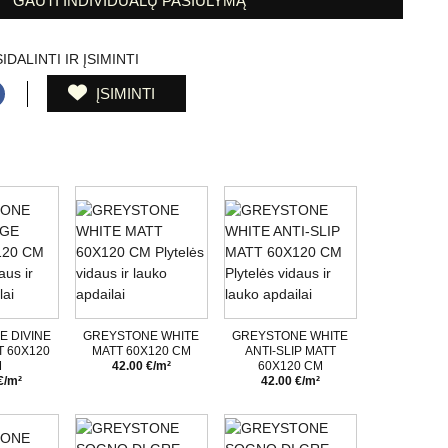
GAUTI INDIVIDUALŲ PASIŪLYMĄ
IDALINTI IR ĮSIMINTI
ĮSIMINTI
 DIVINE
GREYSTONE WHITE
GREYSTONE WHITE
T 60X120
MATT 60X120 CM
ANTI-SLIP MATT
M
42.00 €/m²
60X120 CM
€/m²
42.00 €/m²