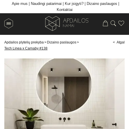
Apie mus
Naudingi patarimai
Kur įsigyti?
Dizaino paslaugos
Kontaktai
Apdailos plytelių prekyba
>
Dizaino paslaugos
>
< Atgal
Tech Linea x Carnaby #138