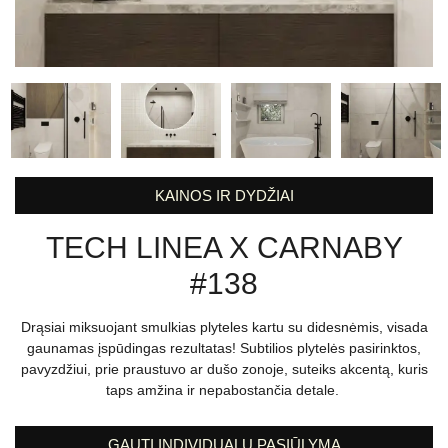
KAINOS IR DYDŽIAI
TECH LINEA X CARNABY
#138
Drąsiai miksuojant smulkias plyteles kartu su didesnėmis, visada
gaunamas įspūdingas rezultatas! Subtilios plytelės pasirinktos,
pavyzdžiui, prie praustuvo ar dušo zonoje, suteiks akcentą, kuris
taps amžina ir nepabostančia detale.
GAUTI INDIVIDUALŲ PASIŪLYMĄ