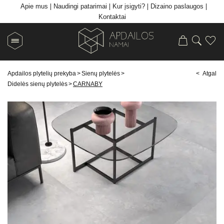
Apie mus
Naudingi patarimai
Kur įsigyti?
Dizaino paslaugos
Kontaktai
Apdailos plytelių prekyba
>
Sienų plytelės
>
< Atgal
Didelės sienų plytelės
>
CARNABY