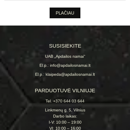
PLAČIAU
SUSISIEKITE
UAB „Apdailos namai“
El.p.: info@apdailosnamai.lt
El.p.: klaipeda@apdailosnamai.lt
PARDUOTUVĖ VILNIUJE
Tel. +370 644 03 644
Linkmenų g. 5, Vilnius
Darbo laikas:
I-V: 10:00 – 19:00
VI: 10:00 – 16:00