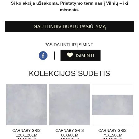
Ši kolekcija užsakoma. Pristatymo terminas į Vilnių – iki
mėnesio.
GAUTI INDIVIDUALŲ PASIŪLYMĄ
PASIDALINTI IR ĮSIMINTI
ĮSIMINTI
KOLEKCIJOS SUDĖTIS
CARNABY GRIS
CARNABY GRIS
CARNABY GRIS
120X120CM
60X60CM
75X150CM