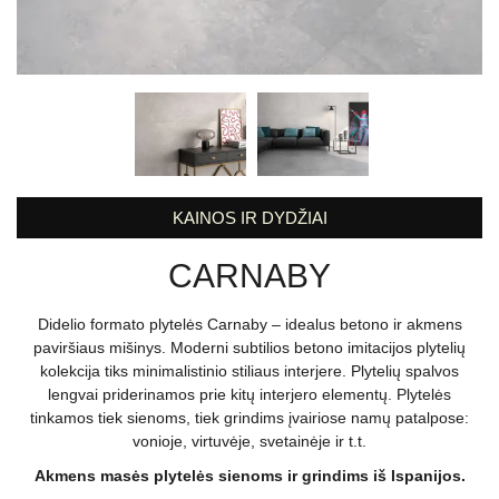
KAINOS IR DYDŽIAI
CARNABY
Didelio formato plytelės Carnaby – idealus betono ir akmens
paviršiaus mišinys. Moderni subtilios betono imitacijos plytelių
kolekcija tiks minimalistinio stiliaus interjere. Plytelių spalvos
lengvai priderinamos prie kitų interjero elementų. Plytelės
tinkamos tiek sienoms, tiek grindims įvairiose namų patalpose:
vonioje, virtuvėje, svetainėje ir t.t.
Akmens masės plytelės sienoms ir grindims iš Ispanijos.