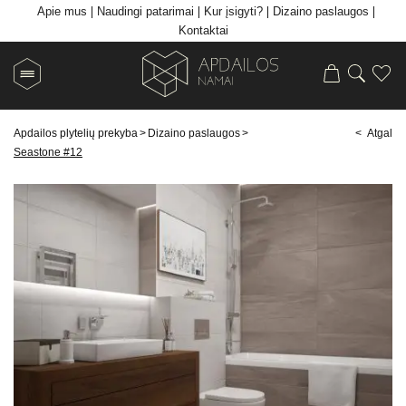
Apie mus
Naudingi patarimai
Kur įsigyti?
Dizaino paslaugos
Kontaktai
Apdailos plytelių prekyba
>
Dizaino paslaugos
>
< Atgal
Seastone #12