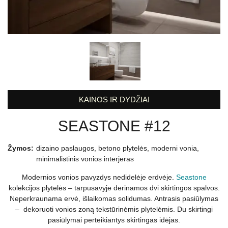
KAINOS IR DYDŽIAI
SEASTONE #12
Žymos:
dizaino paslaugos
,
betono plytelės
,
moderni vonia
,
minimalistinis vonios interjeras
Modernios vonios pavyzdys nedidelėje erdvėje.
Seastone
kolekcijos plytelės – tarpusavyje derinamos dvi skirtingos spalvos.
Neperkraunama ervė, išlaikomas solidumas. Antrasis pasiūlymas
– dekoruoti vonios zoną tekstūrinėmis plytelėmis. Du skirtingi
pasiūlymai perteikiantys skirtingas idėjas.