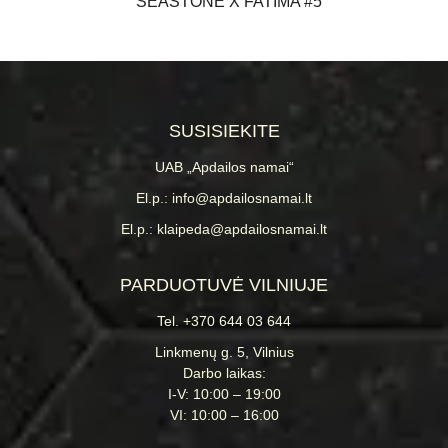
SEASTONE X FATIMA #5
SUSISIEKITE
UAB „Apdailos namai“
El.p.: info@apdailosnamai.lt
El.p.: klaipeda@apdailosnamai.lt
PARDUOTUVĖ VILNIUJE
Tel. +370 644 03 644
Linkmenų g. 5, Vilnius
Darbo laikas:
I-V: 10:00 – 19:00
VI: 10:00 – 16:00