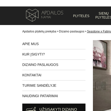
SIENŲ
PLYTELĖS
PLYTELĖ
Apdailos plytelių prekyba
>
Dizaino paslaugos
>
Seastone x Fatim
APIE MUS
KUR ĮSIGYTI?
DIZAINO PASLAUGOS
KONTAKTAI
TURIME SANDĖLYJE
NAUDINGI PATARIMAI
UŽSISAKYTI DIZAINO