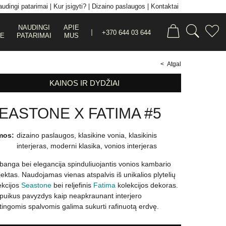
udingi patarimai
Kur įsigyti?
Dizaino paslaugos
Kontaktai
NAUDINGI
APIE
+370 644 03 644
JE
PATARIMAI
MUS
< Atgal
KAINOS IR DYDŽIAI
EASTONE X FATIMA #5
mos:
dizaino paslaugos
,
klasikine vonia
,
klasikinis
interjeras
,
moderni klasika
,
vonios interjeras
banga bei elegancija spinduliuojantis vonios kambario
jektas. Naudojamas vienas atspalvis iš unikalios plytelių
ekcijos
Seastone
bei reljefinis
Fatima
kolekcijos dekoras.
 puikus pavyzdys kaip neapkraunant interjero
rtingomis spalvomis galima sukurti rafinuotą erdvę.