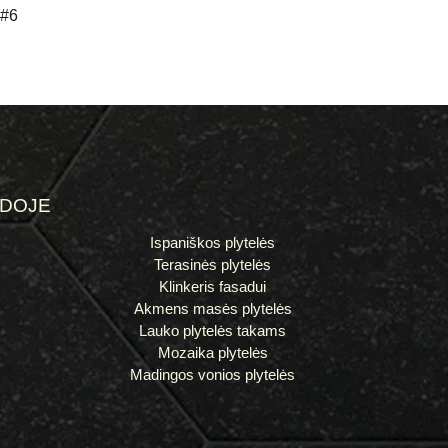
#6
ĖDOJE
Ispaniškos plytelės
Terasinės plytelės
Klinkeris fasadui
Akmens masės plytelės
Lauko plytelės takams
Mozaika plytelės
Madingos vonios plytelės