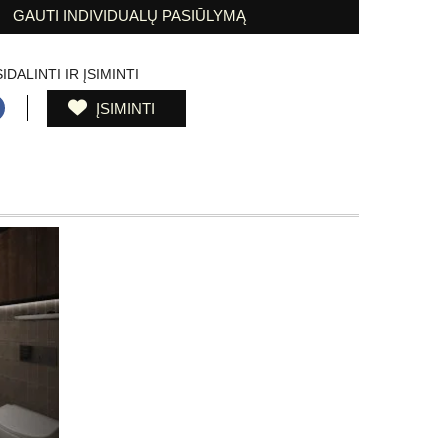
GAUTI INDIVIDUALŲ PASIŪLYMĄ
IDALINTI IR ĮSIMINTI
ĮSIMINTI