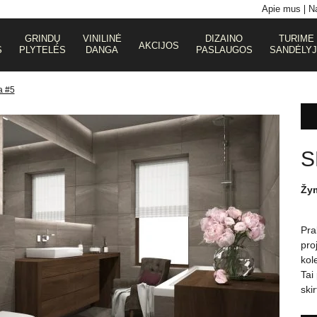
Apie mus
Na
GRINDŲ
VINILINĖ
DIZAINO
TURIME
AKCIJOS
S
PLYTELĖS
DANGA
PASLAUGOS
SANDĖLY
a #5
S
Žy
Pra
pro
kol
Tai
ski