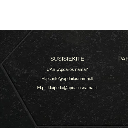
SUSISIEKITE
PA
UAB „Apdailos namai“
El.p.: info@apdailosnamai.lt
El.p.: klaipeda@apdailosnamai.lt