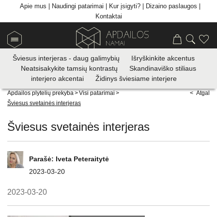
Apie mus
Naudingi patarimai
Kur įsigyti?
Dizaino paslaugos
Kontaktai
Šviesus interjeras - daug galimybių
Išryškinkite akcentus
Neatsisakykite tamsių kontrastų
Skandinaviško stiliaus
interjero akcentai
Židinys šviesiame interjere
Apdailos plytelių prekyba
>
Visi patarimai
>
< Atgal
Šviesus svetainės interjeras
Šviesus svetainės interjeras
Parašė:
Iveta Peteraitytė
2023-03-20
2023-03-20