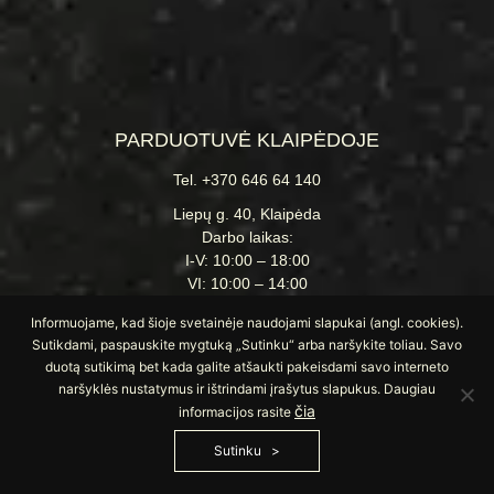
PARDUOTUVĖ KLAIPĖDOJE
Tel. +370 646 64 140
Liepų g. 40, Klaipėda
Darbo laikas:
I-V: 10:00 – 18:00
VI: 10:00 – 14:00
Informuojame, kad šioje svetainėje naudojami slapukai (angl. cookies).
Sutikdami, paspauskite mygtuką „Sutinku“ arba naršykite toliau. Savo
duotą sutikimą bet kada galite atšaukti pakeisdami savo interneto
naršyklės nustatymus ir ištrindami įrašytus slapukus. Daugiau
čia
informacijos rasite
Sutinku
Ispaniškos plytelės
Terasinės plytelės