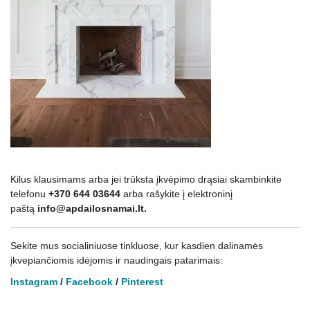
Kilus klausimams arba jei trūksta įkvėpimo drąsiai skambinkite
telefonu
+370 644 03644
arba rašykite į elektroninį
paštą
info@apdailosnamai.lt.
Sekite mus socialiniuose tinkluose, kur kasdien dalinamės
įkvepiančiomis idėjomis ir naudingais patarimais:
Instagram
/
Facebook
/
Pinterest