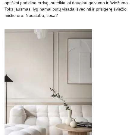
optiškai padidina erdvę, suteikia jai daugiau gaivumo ir šviežumo.
Toks jausmas, lyg namai būtų visada išvėdinti ir prisigėrę šviežio
miško oro. Nuostabu, tiesa?