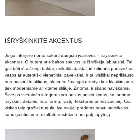
IŠRYŠKINKITE AKCENTUS
Jeigu interjere norite sukurti daugiau įvairovės – išryškinkite
akcentus. O būtent prie baltos spalvos jie išryškėja labiausiai. Tai
gali būti išraiškingi baldai, unikalūs daiktai, iš kelionės parsivežtos
vazos ar autentiški vienetiniai paveikslai. Ir tai visiškai nepriklauso
nuo pasirinkto stiliaus, akcentai žavingai atrodys tiek klasikiniame,
tiek moderniame ar kitame stiliuje. Žinoma, ir skandinaviškame.
Šviesus svetainės interjeras yra puikus pasirinkimas, kai norima
išryškinti detales, nuo formų, raštų, tekstūros ar net audinių. Čia
viskas taip gražiai nugula, lyg naujai pradėtas tapyti paveikslas,
kuris galutiniame rezultate nustebina net patį tapytoją.