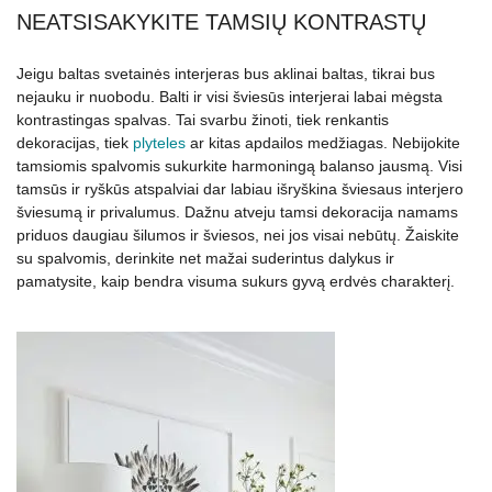
NEATSISAKYKITE TAMSIŲ KONTRASTŲ
Jeigu baltas svetainės interjeras bus aklinai baltas, tikrai bus
nejauku ir nuobodu. Balti ir visi šviesūs interjerai labai mėgsta
kontrastingas spalvas. Tai svarbu žinoti, tiek renkantis
dekoracijas, tiek
plyteles
ar kitas apdailos medžiagas. Nebijokite
tamsiomis spalvomis sukurkite harmoningą balanso jausmą. Visi
tamsūs ir ryškūs atspalviai dar labiau išryškina šviesaus interjero
šviesumą ir privalumus. Dažnu atveju tamsi dekoracija namams
priduos daugiau šilumos ir šviesos, nei jos visai nebūtų. Žaiskite
su spalvomis, derinkite net mažai suderintus dalykus ir
pamatysite, kaip bendra visuma sukurs gyvą erdvės charakterį.