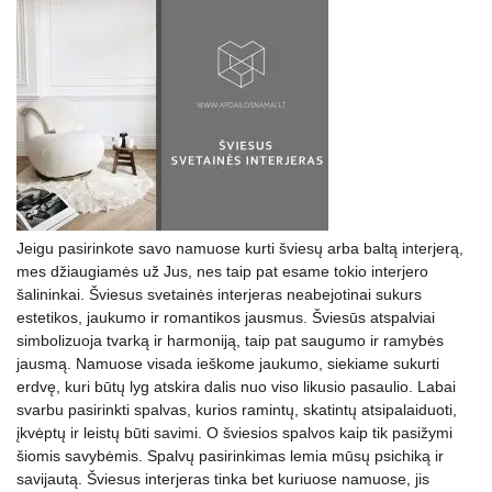
Jeigu pasirinkote savo namuose kurti šviesų arba baltą interjerą,
mes džiaugiamės už Jus, nes taip pat esame tokio interjero
šalininkai. Šviesus svetainės interjeras neabejotinai sukurs
estetikos, jaukumo ir romantikos jausmus. Šviesūs atspalviai
simbolizuoja tvarką ir harmoniją, taip pat saugumo ir ramybės
jausmą. Namuose visada ieškome jaukumo, siekiame sukurti
erdvę, kuri būtų lyg atskira dalis nuo viso likusio pasaulio. Labai
svarbu pasirinkti spalvas, kurios ramintų, skatintų atsipalaiduoti,
įkvėptų ir leistų būti savimi. O šviesios spalvos kaip tik pasižymi
šiomis savybėmis. Spalvų pasirinkimas lemia mūsų psichiką ir
savijautą. Šviesus interjeras tinka bet kuriuose namuose, jis