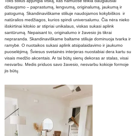
Toks stilius apjungia viską, kas namuose teikia daugiausiai
džiaugsmo – paprastumą, lengvumą, originalumą, jaukumą ir
patogumą. Skandinaviškame stiliuje naudojamos kokybiškos ir
natūralios medžiagos, kurios spindi universalumu. Čia nėra nieko
išskirtinai kitokio ar stipriai unikalaus, viskas sukasi aplink
santūrumą. Nepaisant to, originalumo ir žavesio jis tikrai
nepraranda. Skandinaviškame baltame stiliuje dominuoja tvarka ir
ramybė. O nuotaikos sukasi aplink atsipalaidavimo ir jaukumo
puoselėjimą. Šviesus svetainės interjeras nuostabiai dera kartu su
visais medžio akcentais. Ar tai būtų sienų dekoras ar stalas, visai
nesvarbu. Medis priduos savo žavesio, nesvarbu kokioje formoje
jis būtų.