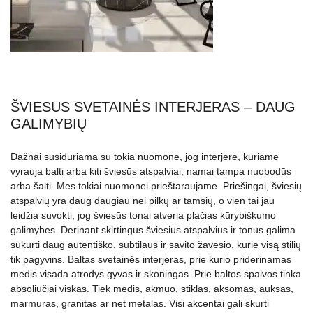
ŠVIESUS SVETAINĖS INTERJERAS – DAUG
GALIMYBIŲ
Dažnai susiduriama su tokia nuomone, jog interjere, kuriame
vyrauja balti arba kiti šviesūs atspalviai, namai tampa nuobodūs
arba šalti. Mes tokiai nuomonei prieštaraujame. Priešingai, šviesių
atspalvių yra daug daugiau nei pilkų ar tamsių, o vien tai jau
leidžia suvokti, jog šviesūs tonai atveria plačias kūrybiškumo
galimybes. Derinant skirtingus šviesius atspalvius ir tonus galima
sukurti daug autentiško, subtilaus ir savito žavesio, kurie visą stilių
tik pagyvins. Baltas svetainės interjeras, prie kurio priderinamas
medis visada atrodys gyvas ir skoningas. Prie baltos spalvos tinka
absoliučiai viskas. Tiek medis, akmuo, stiklas, aksomas, auksas,
marmuras, granitas ar net metalas. Visi akcentai gali skurti