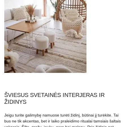
ŠVIESUS SVETAINĖS INTERJERAS IR
ŽIDINYS
Jeigu turite galimybę namuose turėti židinį, būtinai jį turėkite. Tai
bus ne tik akcentas, bet ir laiko praleidimo ritualai tamsiais šaltais
vakarais. Šilta, gražu, jauku, gera bei malonu. Prie židinio net