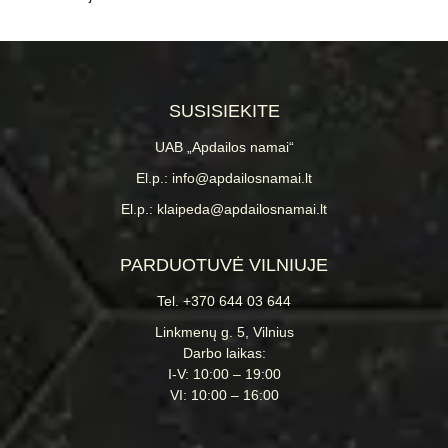
SUSISIEKITE
UAB „Apdailos namai“
El.p.: info@apdailosnamai.lt
El.p.: klaipeda@apdailosnamai.lt
PARDUOTUVĖ VILNIUJE
Tel. +370 644 03 644
Linkmenų g. 5, Vilnius
Darbo laikas:
I-V: 10:00 – 19:00
VI: 10:00 – 16:00