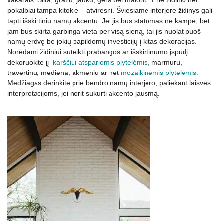
pokalbiai tampa kitokie – atviresni. Šviesiame interjere židinys gali
tapti išskirtiniu namų akcentu. Jei jis bus statomas ne kampe, bet
jam bus skirta garbinga vieta per visą sieną, tai jis nuolat puoš
namų erdvę be jokių papildomų investicijų į kitas dekoracijas.
Norėdami židiniui suteikti prabangos ar išskirtinumo įspūdį
dekoruokite jį
karščiui atspariomis plytelėmis
, marmuru,
travertinu, mediena, akmeniu ar net
mozaikinėmis plytelėmis.
Medžiagas derinkite prie bendro namų interjero, paliekant laisvės
interpretacijoms, jei norit sukurti akcento jausmą.