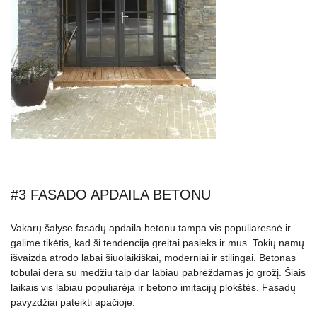
#3 FASADO APDAILA BETONU
Vakarų šalyse fasadų apdaila betonu tampa vis populiaresnė ir
galime tikėtis, kad ši tendencija greitai pasieks ir mus. Tokių namų
išvaizda atrodo labai šiuolaikiškai, moderniai ir stilingai. Betonas
tobulai dera su medžiu taip dar labiau pabrėždamas jo grožį. Šiais
laikais vis labiau populiarėja ir betono imitacijų plokštės. Fasadų
pavyzdžiai pateikti apačioje.