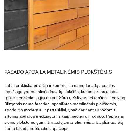
FASADO APDAILA METALINĖMIS PLOKŠTĖMIS
Labai praktiška privačių ir komercinių namų fasadų apdailos
medžiaga yra metalinės fasadų plokštės, kurios tarnauja labai
ilgai ir nereikalauja jokios priežiūros, išskyrus retkarčiais – valymą.
Blizgantis namo fasadas, apdailintas metalinėmis plokštėmis,
atrodo itin moderniai ir patraukliai, ypač derinant su tokiomis
šiltomis apdailos medžiagomis kaip mediena ir akmuo. Paprastai
šioms plokštėms gaminti naudojamas aliuminis arba plienas. Šių
namų fasadų nuotraukos apačioje.