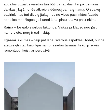
apdailos vizualus vaizdas turi būti patrauklus. Tai juk pirmasis
dalykas į ką žmonės atkreipia dėmesį pamatę namą. O spalvų
pasirinkimas turi didelę įtaką, nes ne visos pasirinktos fasado
apdailos medžiagos gali turėti labai platų spalvų pasirinkimą.
Kaina
– be galo svarbus faktorius. Viskas priklauso nuo jūsų
namo ploto, norų ir galimybių.
Ilgaamžiškumas
– taip pat labai svarbus aspektas. Todėl, būtina
atsižvelgti į tai, kaip ilgai namo fasadas tarnaus iki kol jį reikės
remontuoti, keisti ar perdažyti.