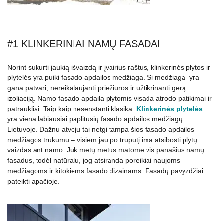
#1 KLINKERINIAI NAMŲ FASADAI
Norint sukurti jaukią išvaizdą ir įvairius raštus, klinkerinės plytos ir
plytelės yra puiki fasado apdailos medžiaga. Ši medžiaga yra
gana patvari, nereikalaujanti priežiūros ir užtikrinanti gerą
izoliaciją. Namo fasado apdaila plytomis visada atrodo patikimai ir
patraukliai. Taip kaip nesenstanti klasika.
Klinkerinės plytelės
yra viena labiausiai paplitusių fasado apdailos medžiagų
Lietuvoje. Dažnu atveju tai netgi tampa šios fasado apdailos
medžiagos trūkumu – visiem jau po truputį ima atsibosti plytų
vaizdas ant namo. Juk metų metus matome vis panašius namų
fasadus, todėl natūralu, jog atsiranda poreikiai naujoms
medžiagoms ir kitokiems fasado dizainams. Fasadų pavyzdžiai
pateikti apačioje.