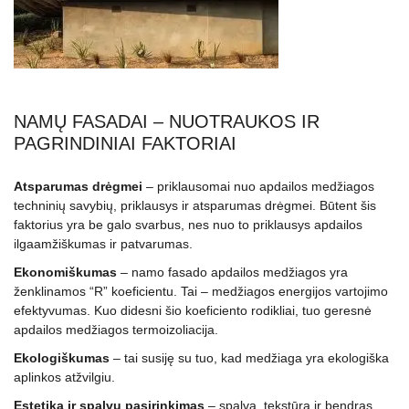
NAMŲ FASADAI – NUOTRAUKOS IR
PAGRINDINIAI FAKTORIAI
Atsparumas drėgmei
– priklausomai nuo apdailos medžiagos
techninių savybių, priklausys ir atsparumas drėgmei. Būtent šis
faktorius yra be galo svarbus, nes nuo to priklausys apdailos
ilgaamžiškumas ir patvarumas.
Ekonomiškumas
– namo fasado apdailos medžiagos yra
ženklinamos “R” koeficientu. Tai – medžiagos energijos vartojimo
efektyvumas. Kuo didesni šio koeficiento rodikliai, tuo geresnė
apdailos medžiagos termoizoliacija.
Ekologiškumas
– tai susiję su tuo, kad medžiaga yra ekologiška
aplinkos atžvilgiu.
Estetika ir spalvų pasirinkimas
– spalva, tekstūra ir bendras