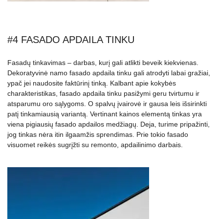
#4 FASADO APDAILA TINKU
Fasadų tinkavimas – darbas, kurį gali atlikti beveik kiekvienas.
Dekoratyvinė namo fasado apdaila tinku gali atrodyti labai gražiai,
ypač jei naudosite faktūrinį tinką. Kalbant apie kokybės
charakteristikas, fasado apdaila tinku pasižymi geru tvirtumu ir
atsparumu oro sąlygoms. O spalvų įvairovė ir gausa leis išsirinkti
patį tinkamiausią variantą. Vertinant kainos elementą tinkas yra
viena pigiausių fasado apdailos medžiagų. Deja, turime pripažinti,
jog tinkas nėra itin ilgaamžis sprendimas. Prie tokio fasado
visuomet reikės sugrįžti su remonto, apdailinimo darbais.