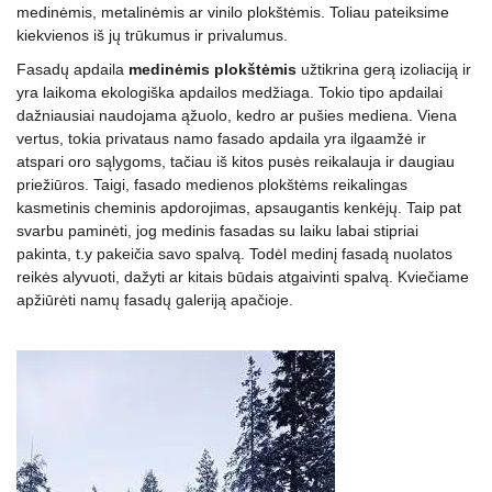
medinėmis, metalinėmis ar vinilo plokštėmis. Toliau pateiksime
kiekvienos iš jų trūkumus ir privalumus.
Fasadų apdaila
medinėmis plokštėmis
užtikrina gerą izoliaciją ir
yra laikoma ekologiška apdailos medžiaga. Tokio tipo apdailai
dažniausiai naudojama ąžuolo, kedro ar pušies mediena. Viena
vertus, tokia privataus namo fasado apdaila yra ilgaamžė ir
atspari oro sąlygoms, tačiau iš kitos pusės reikalauja ir daugiau
priežiūros. Taigi, fasado medienos plokštėms reikalingas
kasmetinis cheminis apdorojimas, apsaugantis kenkėjų. Taip pat
svarbu paminėti, jog medinis fasadas su laiku labai stipriai
pakinta, t.y pakeičia savo spalvą. Todėl medinį fasadą nuolatos
reikės alyvuoti, dažyti ar kitais būdais atgaivinti spalvą. Kviečiame
apžiūrėti namų fasadų galeriją apačioje.