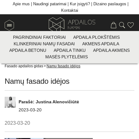
Apie mus
Naudingi patarimai
Kur įsigyti?
Dizaino paslaugos
Kontaktai
PAGRINDINIAI FAKTORIAI
APDAILA PLOKŠTĖMIS
KLINKERINIAI NAMŲ FASADAI
AKMENS APDAILA
APDAILA BETONU
APDAILA TINKU
APDAILA AKMENS
MASĖS PLYTELĖMIS
Apdailos plytelių prekyba
>
Visi patarimai
>
< Atgal
Fasado apdailos gidas
>
Namų fasado idėjos
Namų fasado idėjos
Parašė:
Justina Alenovičiūtė
2023-03-20
2023-03-20