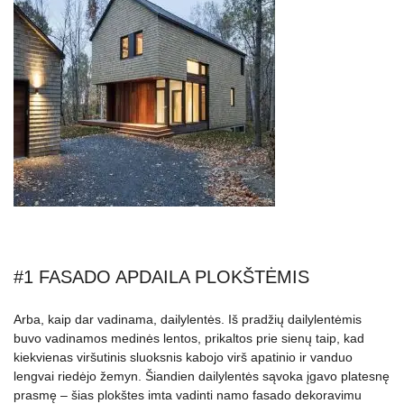
#1 FASADO APDAILA PLOKŠTĖMIS
Arba, kaip dar vadinama, dailylentės. Iš pradžių dailylentėmis
buvo vadinamos medinės lentos, prikaltos prie sienų taip, kad
kiekvienas viršutinis sluoksnis kabojo virš apatinio ir vanduo
lengvai riedėjo žemyn. Šiandien dailylentės sąvoka įgavo platesnę
prasmę – šias plokštes imta vadinti namo fasado dekoravimu