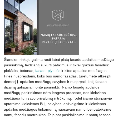
Šiandien rinkoje galima rasti labai platų fasado apdailos medžiagų
pasirinkimą, leidžiantį sukurti patikimus ir tikrai gražius fasadus:
plokštės, betonas,
fasado plytelės
ir kitos apdailos medžiagos.
Prieš nuspręsdami, koks bus namo fasadas, turėtumėte atkreipti
dėmesį į apdailos medžiagų savybes ir nuspręsti, kokį fasado
dizainą galiausiai norite pasirinkti. Namo fasadų apdailos
medžiagų pasirinkimas nėra lengvas procesas, nes kiekviena
medžiaga turi savo privalumų ir trūkumų. Todėl šiame straipsnyje
aptarsime kiekvienos iš jų savybes, apžvelgsime ir kiekvienos
apdailos medžiagos tinkamumą nuosavam namui bei pateiksime
namų fasadų nuotraukas. Taip pat pasidalinsime ir namų fasado