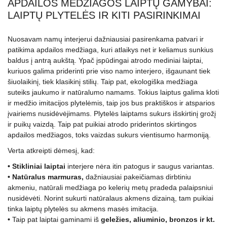
APDAILOS MEDŽIAGOS LAIPTŲ GAMYBAI:
LAIPTŲ PLYTELĖS IR KITI PASIRINKIMAI
Nuosavam namų interjerui dažniausiai pasirenkama patvari ir
patikima apdailos medžiaga, kuri atlaikys net ir keliamus sunkius
baldus į antrą aukštą. Ypač įspūdingai atrodo mediniai laiptai,
kuriuos galima priderinti prie viso namo interjero, išgaunant tiek
šiuolaikinį, tiek klasikinį stilių. Taip pat, ekologiška medžiaga
suteiks jaukumo ir natūralumo namams. Tokius laiptus galima kloti
ir medžio imitacijos plytelėmis, taip jos bus praktiškos ir atsparios
įvairiems nusidėvėjimams. P
lytelės laiptams sukurs išskirtinį grožį
ir puikų vaizdą. Taip pat puikiai atrodo priderintos
skirtingos
apdailos medžiagos, toks vaizdas sukurs vientisumo harmoniją.
Verta atkreipti dėmesį, kad:
• Stikliniai laiptai
interjere nėra itin patogus ir saugus variantas.
• Natūralus marmuras,
dažniausiai pakeičiamas dirbtiniu
akmeniu, natūrali medžiaga po kelerių metų pradeda palaipsniui
nusidėvėti. Norint sukurti natūralaus akmens dizainą, tam puikiai
tinka
laiptų plytelės su akmens masės imitacija.
•
Taip pat laiptai gaminami iš
geležies, aliuminio, bronzos ir kt.