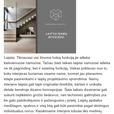
Laiptai. Tikriausiai visi žinome kokią funkciją jie atlieka
kiekvienuose namuose. Tačiau šiais laikais laiptai namuose atlieka
ne tik pagrindinę, bet ir estetinę funkciją. Viskas priklauso nuo to,
koks interjeras kuriamas visame name, tuomet jau planavimo
etape pasirenkami ir laiptų projektavimo sprendimai. Namų
interjere laiptai gali tapti originaliai išreikšta, kartais ir unikalia
detale bendroje dizaino koncepcijoje. Šiais laikais dizaineriai gali
sukurti neįtikėtino grožio šedevrus, nes techninės galimybės yra
be galo patobulėjusios ir pažengusios į priekį. Laiptų apdailos
medžiagos, spalvos ir visą kitą gali būti pasirinkta pagal skirtingus
individualius norus. Klasikiniame interjere tobulai tiks medinių