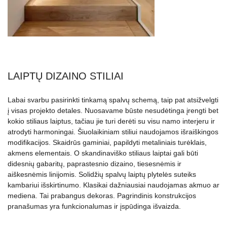
LAIPTŲ DIZAINO STILIAI
Labai svarbu pasirinkti tinkamą spalvų schemą, taip pat atsižvelgti
į visas projekto detales. Nuosavame būste nesudėtinga įrengti bet
kokio stiliaus laiptus, tačiau jie turi derėti su visu namo interjeru ir
atrodyti harmoningai. Šiuolaikiniam stiliui naudojamos išraiškingos
modifikacijos. Skaidrūs gaminiai, papildyti metaliniais turėklais,
akmens elementais. O skandinaviško stiliaus laiptai gali būti
didesnių gabaritų, paprastesnio dizaino, tiesesnėmis ir
aiškesnėmis linijomis. Solidžių spalvų laiptų plytelės suteiks
kambariui išskirtinumo. Klasikai dažniausiai naudojamas akmuo ar
mediena. Tai prabangus dekoras. Pagrindinis konstrukcijos
pranašumas yra funkcionalumas ir įspūdinga išvaizda.