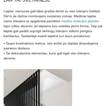
Laiptai namuose gali labai gražiai derėti su viso interjero baldais.
Dėl to jie dažnai montuojami svetainės zonoje. Mediniai laiptai
namo interjere ar apgalvotai parinktos
medžio imitacijos plytelės
taps ryškiu akcentu, jei laiptams bus suteikta įdomi forma. Taip pat
laiptai gali padėti sujungti skirtingų interjero stiliumi įrengtus
kambarius. Svetainėje esanti laiptinė turi šiuos privalumus:
• Taupo kvadratinius metrus, nes erdvė po laiptais išnaudojama
įvairiems tikslams.
• Tai dekoratyvinis elementas, kuris gali tapti viso interjero
akcentu.