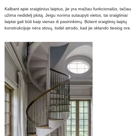
Kalbant apie sraigtinius laiptus, jie yra mažiau funkcionalūs, tačiau
užima nedidelį plotą. Jeigu norima sutaupyti vietos, tai sraigtiniai
laiptai gali būti kaip vienas iš pasirinkimų. Būtent sraigtinių laiptų
konstrukcijoje nėra stovų, todėl atrodo, kad jie sklando tiesiog ore.