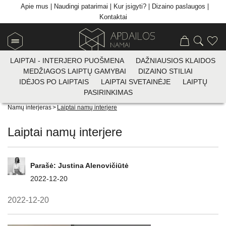
Apie mus
Naudingi patarimai
Kur įsigyti?
Dizaino paslaugos
Kontaktai
LAIPTAI - INTERJERO PUOŠMENA
DAŽNIAUSIOS KLAIDOS
MEDŽIAGOS LAIPTŲ GAMYBAI
DIZAINO STILIAI
IDĖJOS PO LAIPTAIS
LAIPTAI SVETAINĖJE
LAIPTŲ
PASIRINKIMAS
Apdailos plytelių prekyba
>
Visi patarimai
>
< Atgal
Namų interjeras
>
Laiptai namų interjere
Laiptai namų interjere
Parašė:
Justina Alenovičiūtė
2022-12-20
2022-12-20