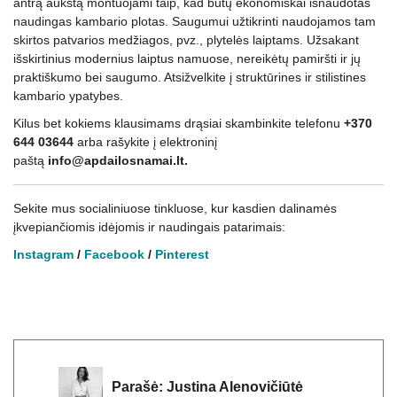
antrą aukštą montuojami taip, kad būtų ekonomiškai išnaudotas
naudingas kambario plotas. Saugumui užtikrinti naudojamos tam
skirtos patvarios medžiagos, pvz., plytelės laiptams. Užsakant
išskirtinius modernius laiptus namuose, nereikėtų pamiršti ir jų
praktiškumo bei saugumo. Atsižvelkite į struktūrines ir stilistines
kambario ypatybes.
Kilus bet kokiems klausimams drąsiai skambinkite telefonu
+370
644 03644
arba rašykite į elektroninį
paštą
info@apdailosnamai.lt.
Sekite mus socialiniuose tinkluose, kur kasdien dalinamės
įkvepiančiomis idėjomis ir naudingais patarimais:
Instagram
/
Facebook
/
Pinterest
Parašė:
Justina Alenovičiūtė