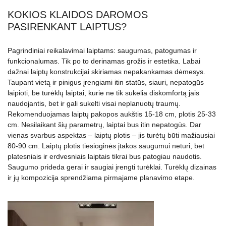
KOKIOS KLAIDOS DAROMOS
PASIRENKANT LAIPTUS?
Pagrindiniai reikalavimai laiptams: saugumas, patogumas ir
funkcionalumas. Tik po to derinamas grožis ir estetika. Labai
dažnai laiptų konstrukcijai skiriamas nepakankamas dėmesys.
Taupant vietą ir pinigus įrengiami itin statūs, siauri, nepatogūs
laipioti, be turėklų laiptai, kurie ne tik sukelia diskomfortą jais
naudojantis, bet ir gali sukelti visai neplanuotų traumų.
Rekomenduojamas laiptų pakopos aukštis 15-18 cm, plotis 25-33
cm. Nesilaikant šių parametrų, laiptai bus itin nepatogūs. Dar
vienas svarbus aspektas – laiptų plotis – jis turėtų būti mažiausiai
80-90 cm. Laiptų plotis tiesioginės įtakos saugumui neturi, bet
platesniais ir erdvesniais laiptais tikrai bus patogiau naudotis.
Saugumo prideda gerai ir saugiai įrengti turėklai. Turėklų dizainas
ir jų kompozicija sprendžiama pirmajame planavimo etape.