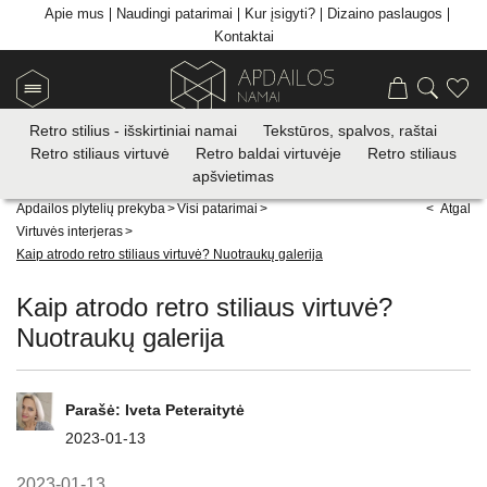
Apie mus
Naudingi patarimai
Kur įsigyti?
Dizaino paslaugos
Kontaktai
Retro stilius - išskirtiniai namai
Tekstūros, spalvos, raštai
Retro stiliaus virtuvė
Retro baldai virtuvėje
Retro stiliaus
apšvietimas
Apdailos plytelių prekyba
>
Visi patarimai
>
< Atgal
Virtuvės interjeras
>
Kaip atrodo retro stiliaus virtuvė? Nuotraukų galerija
Kaip atrodo retro stiliaus virtuvė?
Nuotraukų galerija
Parašė:
Iveta Peteraitytė
2023-01-13
2023-01-13