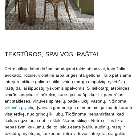
TEKSTŪROS, SPALVOS, RAŠTAI
Retro stiliuje labai dažnai naudojami tokie atspalviai, kaip žalia,
avokado, rožinė, violetinė arba prigesinta geltona. Taip pat šiame
interjero stiliuje galima sutikti įvairių margų atspalvių, rytietiškų
raštų dailiai išpuoštų ryškiomis spalvomis. Šį laikotarpį atspindės
įvairūs langeliai ir taškeliai, kurie gali nutūpti kur tik panorėjus –
ant staltiesės, virtuvės spintelių, padėkliukų, vazonų, ir, žinoma,
virtuvės plytelių
. Įvairiais geometrijos elementais galima dekoruoti
visą erdvę, nuo grindų iki lubų. Tik žinoma, nepamirštant, kad
saikas egzistuoja net ir eklektiškame stiliuje. Retro stilius tikrai
nepasižymi kuklumu, dėl to, jeigu esate įvairių audinių, raštų ir
tekstūrų mylėtojas, tai kuriant retro virtuvės interjerą, čia galite