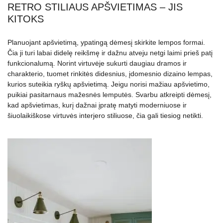
RETRO STILIAUS APŠVIETIMAS – JIS
KITOKS
Planuojant apšvietimą, ypatingą dėmesį skirkite lempos formai.
Čia ji turi labai didelę reikšmę ir dažnu atveju netgi laimi prieš patį
funkcionalumą. Norint virtuvėje sukurti daugiau dramos ir
charakterio, tuomet rinkitės didesnius, įdomesnio dizaino lempas,
kurios suteikia ryškų apšvietimą. Jeigu norisi mažiau apšvietimo,
puikiai pasitarnaus mažesnės lemputės. Svarbu atkreipti dėmesį,
kad apšvietimas, kurį dažnai įpratę matyti moderniuose ir
šiuolaikiškose virtuvės interjero stiliuose, čia gali tiesiog netikti.