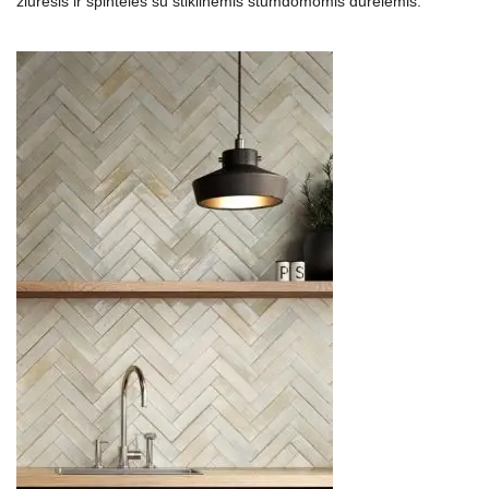
žiūrėsis ir spintelės su stiklinėmis stumdomomis durelėmis.