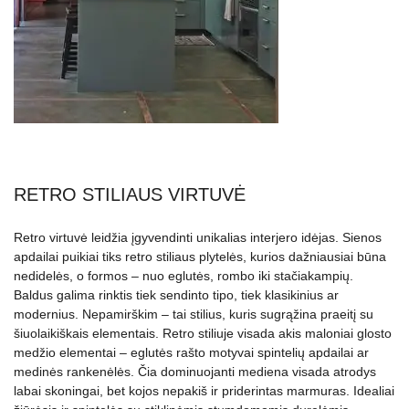
RETRO STILIAUS VIRTUVĖ
Retro virtuvė leidžia įgyvendinti unikalias interjero idėjas. Sienos
apdailai puikiai tiks retro stiliaus plytelės, kurios dažniausiai būna
nedidelės, o formos – nuo eglutės, rombo iki stačiakampių.
Baldus galima rinktis tiek sendinto tipo, tiek klasikinius ar
modernius. Nepamirškim – tai stilius, kuris sugrąžina praeitį su
šiuolaikiškais elementais. Retro stiliuje visada akis maloniai glosto
medžio elementai – eglutės rašto motyvai spintelių apdailai ar
medinės rankenėlės. Čia dominuojanti mediena visada atrodys
labai skoningai, bet kojos nepakiš ir priderintas marmuras. Idealiai