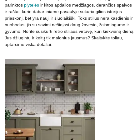
parinktos
plytelės
ir kitos apdailos medžiagos, derančios spalvos
ir raštai, kurie dabartiniame pasaulyje sukuria gilios istorijos
prieskonį, bet yra nauji ir šiuolaikiški. Toks stilius nėra kasdienis ir
nuobodus, jis su savimi nešiojasi daug žavesio, žaismingumo ir
gyvumo. Norite susikurti retro stiliaus virtuvę, kuri kiekvieną dieną
Jus džiugintų ir keltų tik malonius jausmus? Skaitykite toliau,
aptarsime viską detaliai.