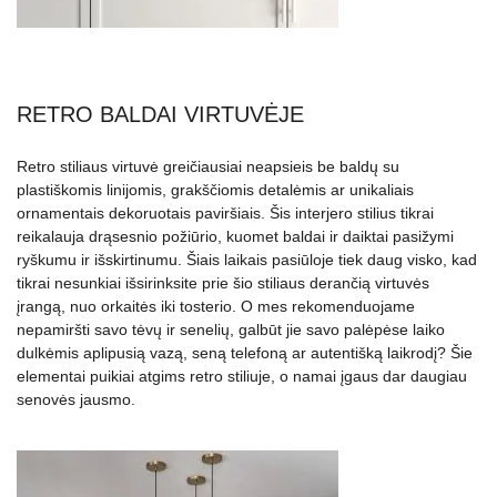
RETRO BALDAI VIRTUVĖJE
Retro stiliaus virtuvė greičiausiai neapsieis be baldų su
plastiškomis linijomis, grakščiomis detalėmis ar unikaliais
ornamentais dekoruotais paviršiais. Šis interjero stilius tikrai
reikalauja drąsesnio požiūrio, kuomet baldai ir daiktai pasižymi
ryškumu ir išskirtinumu. Šiais laikais pasiūloje tiek daug visko, kad
tikrai nesunkiai išsirinksite prie šio stiliaus derančią virtuvės
įrangą, nuo orkaitės iki tosterio. O mes rekomenduojame
nepamiršti savo tėvų ir senelių, galbūt jie savo palėpėse laiko
dulkėmis aplipusią vazą, seną telefoną ar autentišką laikrodį? Šie
elementai puikiai atgims retro stiliuje, o namai įgaus dar daugiau
senovės jausmo.