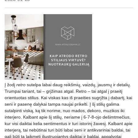
Į žodį
retro
sutelpa labai daug reikšmių, vaizdų, jausmų ir detalių.
Trumpai tariant, tai – grįžimas atgal. Retro – tai atgal į praeitį
orientuotas stilius. Kai viskas kas iš praeities sugrįžta į dabartį, kai
seni ir pasenę dalykai tampa naujai prikelti. Į šį stilių galima
sutalpinti viską, ką tik norime, nuo mados, dekoro, muzikos iki
interjero. Kalbant apie šį stilių, neriame į 6-7-8-ojo dešimtmečius,
kur visi daiktai kelia sentimentus ir turi istorinį žavesį. Kalbant apie
interjerą, tai nebūtinai turi būti labai seni ir antikvariniai baldai, tai
gali būti tą laikmetį iliustruojantys daiktai ir baldai, apgalvotai