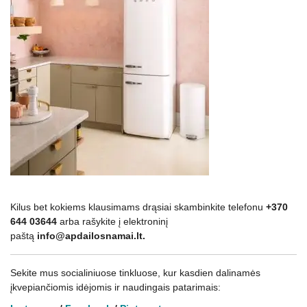
Kilus bet kokiems klausimams drąsiai skambinkite telefonu
+370
644 03644
arba rašykite į elektroninį
paštą
info@apdailosnamai.lt.
Sekite mus socialiniuose tinkluose, kur kasdien dalinamės
įkvepiančiomis idėjomis ir naudingais patarimais: