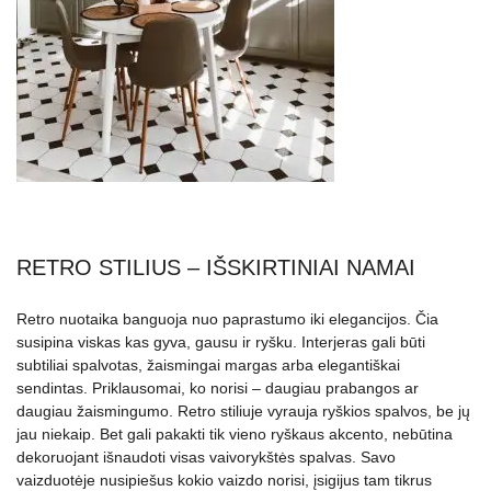
RETRO STILIUS – IŠSKIRTINIAI NAMAI
Retro nuotaika banguoja nuo paprastumo iki elegancijos. Čia
susipina viskas kas gyva, gausu ir ryšku. Interjeras gali būti
subtiliai spalvotas, žaismingai margas arba elegantiškai
sendintas. Priklausomai, ko norisi – daugiau prabangos ar
daugiau žaismingumo. Retro stiliuje vyrauja ryškios spalvos, be jų
jau niekaip. Bet gali pakakti tik vieno ryškaus akcento, nebūtina
dekoruojant išnaudoti visas vaivorykštės spalvas. Savo
vaizduotėje nusipiešus kokio vaizdo norisi, įsigijus tam tikrus