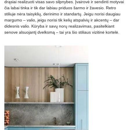
drąsiai realizuoti visas savo silpnybes. Įvairovė ir sendinti motyvai
čia labai tinka ir tik dar labiau priduos šarmo ir žavesio. Retro
stiliuje nėra taisyklių, derinimo ir standartų. Jeigu norisi daugiau
margumo – valio, jeigu norisi tik kelių atspalvių ir akcentų – dar
didesnis valio. Kūryba ir savų norų realizavimas, pasitelkiant
senove alsuojantį dvelksmą – tai yra šio stiliaus vizitinė kortelė.