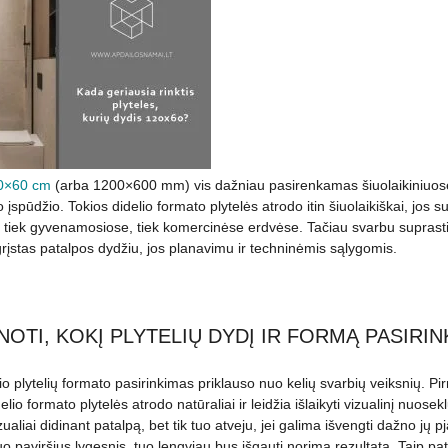
20×60 cm
(arba 1200×600 mm) vis dažniau pasirenkamas šiuolaikiniuose i
spūdžio. Tokios didelio formato plytelės atrodo itin šiuolaikiškai, jos 
a tiek gyvenamosiose, tiek komercinėse erdvėse. Tačiau svarbu suprasti, 
agrįstas patalpos dydžiu, jos planavimu ir techninėmis sąlygomis.
INOTI, KOKĮ PLYTELIŲ DYDĮ IR FORMĄ PASIRIN
o plytelių formato pasirinkimas priklauso nuo kelių svarbių veiksnių. Pir
lio formato plytelės atrodo natūraliai ir leidžia išlaikyti vizualinį nuo
zualiai didinant patalpą, bet tik tuo atveju, jei galima išvengti dažno jų
 paviršius lygesnis, tuo lengviau bus išgauti norimą rezultatą. Taip pat 