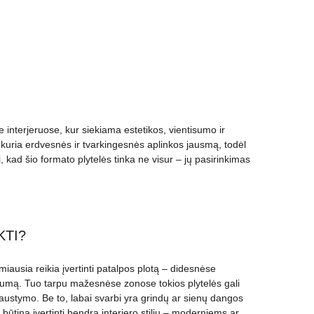
nterjeruose, kur siekiama estetikos, vientisumo ir
sukuria erdvesnės ir tvarkingesnės aplinkos jausmą, todėl
kad šio formato plytelės tinka ne visur – jų pasirinkimas
KTI?
miausia reikia įvertinti patalpos plotą – didesnėse
seklumą. Tuo tarpu mažesnėse zonose tokios plytelės gali
 pjaustymo. Be to, labai svarbi yra grindų ar sienų dangos
būtina įvertinti bendrą interjero stilių – moderniems ar