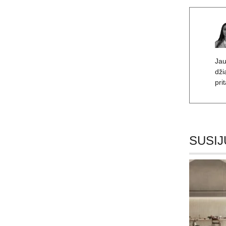
Jau
dži
pri
SUSIJ