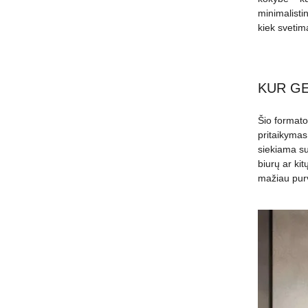
minimalistin
kiek svetima
KUR GE
Šio formato
pritaikymas 
siekiama su
biurų ar kit
mažiau purv