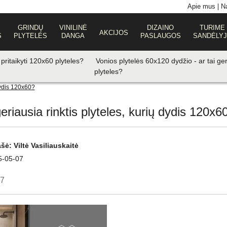
Apie mus
Na
GRINDŲ
VINILINĖ
DIZAINO
TURIME
AKCIJOS
S
PLYTELĖS
DANGA
PASLAUGOS
SANDĖLY
 pritaikyti 120x60 plyteles?
Vonios plytelės 60x120 dydžio - ar tai g
plyteles?
dydis 120x60?
riausia rinktis plyteles, kurių dydis 120x6
ašė:
Viltė Vasiliauskaitė
5-05-07
07