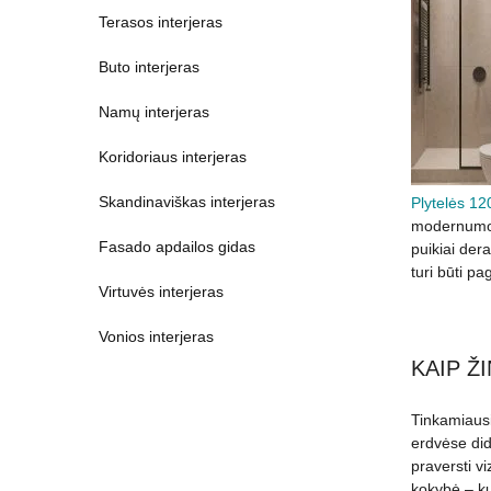
Terasos interjeras
Buto interjeras
Namų interjeras
Koridoriaus interjeras
Skandinaviškas interjeras
Plytelės 1
modernumo į
Fasado apdailos gidas
puikiai der
turi būti p
Virtuvės interjeras
Vonios interjeras
KAIP Ž
Tinkamiausi
erdvėse dide
praversti vi
kokybė – kuo