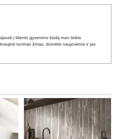
įsijausti į kliento gyvenimo būdą man teikia
atnaujinti turimas žinias, domėtis naujovėmis ir jas