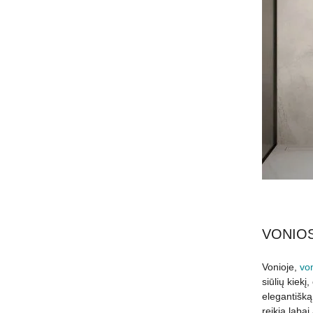
VONIOS
Vonioje,
vo
siūlių kiekį
elegantišką
reikia labai