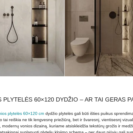
 PLYTELĖS 60×120 DYDŽIO – AR TAI GERAS P
nios plytelės 60×120 cm
dydžio plytelės gali būti išties puikus sprendi
, o tai reiškia ne tik lengvesnę priežiūrą, bet ir švaresnį, vientisesnį vizu
, modernų vonios dizainą, kuriame atsiskleidžia tekstūrų grožis ir medž
 atsakingai suplanuoti plytelių klojimo schemą – per daug pjūvių gali sumaž