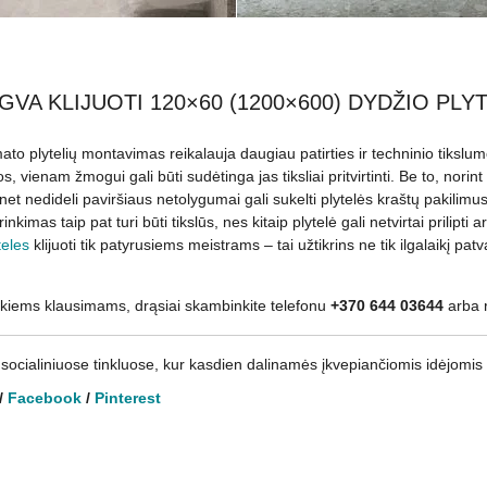
GVA KLIJUOTI 120×60 (1200×600) DYDŽIO PLY
ato plytelių montavimas reikalauja daugiau patirties ir techninio tikslumo 
, vienam žmogui gali būti sudėtinga jas tiksliai pritvirtinti. Be to, norint 
net nedideli paviršiaus netolygumai gali sukelti plytelės kraštų pakilimu
rinkimas taip pat turi būti tikslūs, nes kitaip plytelė gali netvirtai prili
eles
klijuoti tik patyrusiems meistrams – tai užtikrins ne tik ilgalaikį pa
okiems klausimams, drąsiai skambinkite telefonu
+370 644 03644
arba r
socialiniuose tinkluose, kur kasdien dalinamės įkvepiančiomis idėjomis 
/
Facebook
/
Pinterest