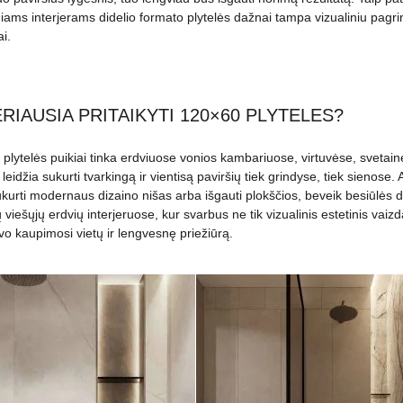
iams interjerams didelio formato plytelės dažnai tampa vizualiniu pagrind
i.
RIAUSIA PRITAIKYTI 120×60 PLYTELES?
 plytelės puikiai tinka erdviuose vonios kambariuose, virtuvėse, svetai
leidžia sukurti tvarkingą ir vientisą paviršių tiek grindyse, tiek sienose
kurti modernaus dizaino nišas arba išgauti plokščios, beveik besiūlės d
ų viešųjų erdvių interjeruose, kur svarbus ne tik vizualinis estetinis vaiz
o kaupimosi vietų ir lengvesnę priežiūrą.