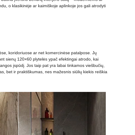
u, o klasikinėje ar kaimiškoje aplinkoje jos gali atrodyti
nėse, koridoriuose ar net komercinėse patalpose. Jų
. Ant sienų 120×60 plytelės ypač efektingai atrodo, kai
angos įspūdį. Jos taip pat yra labai tinkamos viešbučių,
das, bet ir praktiškumas, nes mažesnis siūlių kiekis reiškia