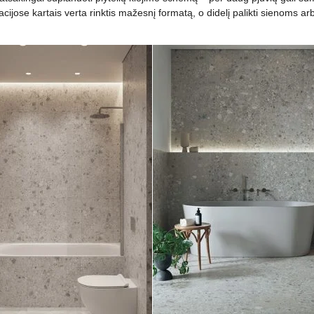
uacijose kartais verta rinktis mažesnį formatą, o didelį palikti sienoms