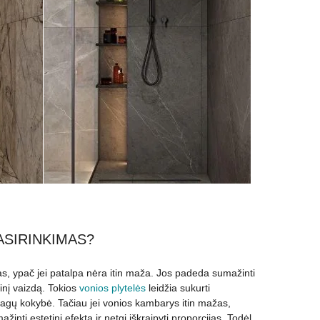
ASIRINKIMAS?
mas, ypač jei patalpa nėra itin maža. Jos padeda sumažinti
alinį vaizdą. Tokios
vonios plytelės
leidžia sukurti
iagų kokybė. Tačiau jei vonios kambarys itin mažas,
inti estetinį efektą ir netgi iškraipyti proporcijas. Todėl