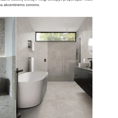
 arba akcentinėms zonoms.