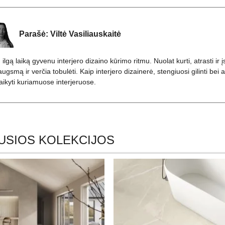
Parašė:
Viltė Vasiliauskaitė
 ilgą laiką gyvenu interjero dizaino kūrimo ritmu. Nuolat kurti, atrasti ir 
augsmą ir verčia tobulėti. Kaip interjero dizainerė, stengiuosi gilinti bei 
taikyti kuriamuose interjeruose.
USIOS KOLEKCIJOS