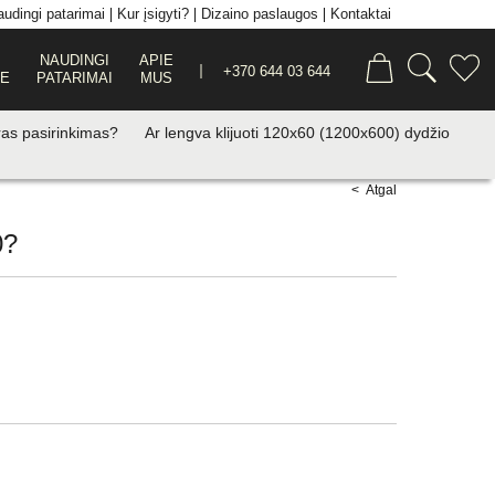
udingi patarimai
Kur įsigyti?
Dizaino paslaugos
Kontaktai
NAUDINGI
APIE
+370 644 03 644
JE
PATARIMAI
MUS
eras pasirinkimas?
Ar lengva klijuoti 120x60 (1200x600) dydžio
< Atgal
0?