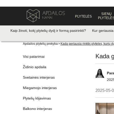
SIENŲ
PLYTELĖS
PLYTELĖ
Kaip žinoti, kokį plytelių dydį ir formą pasirinkti?
Kur geriausia
Apdailos plytelių prekyba
>
Kada geriausia rinktis plyteles, kurių 
Kada ge
Visi patarimai
Židinio apdaila
Par
Svetainės interjeras
202
Miegamojo interjeras
2025-05-
Plytelių klijavimas
Balkono interjeras