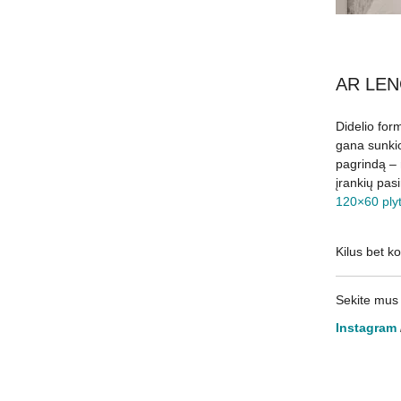
AR LEN
Didelio form
gana sunkios
pagrindą – 
įrankių pasi
120×60 plyt
Kilus bet k
Sekite mus 
Instagram