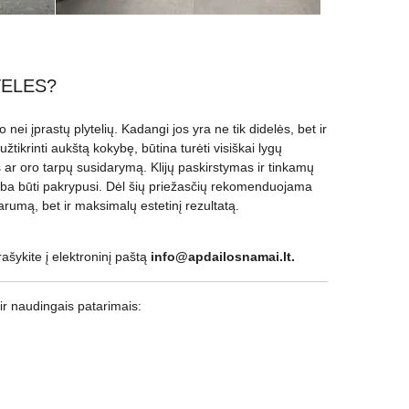
TELES?
nei įprastų plytelių. Kadangi jos yra ne tik didelės, bet ir
užtikrinti aukštą kokybę, būtina turėti visiškai lygų
s ar oro tarpų susidarymą. Klijų paskirstymas ir tinkamų
pti arba būti pakrypusi. Dėl šių priežasčių rekomenduojama
tvarumą, bet ir maksimalų estetinį rezultatą.
ašykite į elektroninį paštą
info@apdailosnamai.lt.
ir naudingais patarimais: