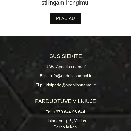
stilingam irengimui
PLAČIAU
SUSISIEKITE
UAB „Apdailos namai“
El.p.: info@apdailosnamai.lt
El.p.: klaipeda@apdailosnamai.lt
PARDUOTUVĖ VILNIUJE
Tel. +370 644 03 644
Linkmenų g. 5, Vilnius
Darbo laikas: