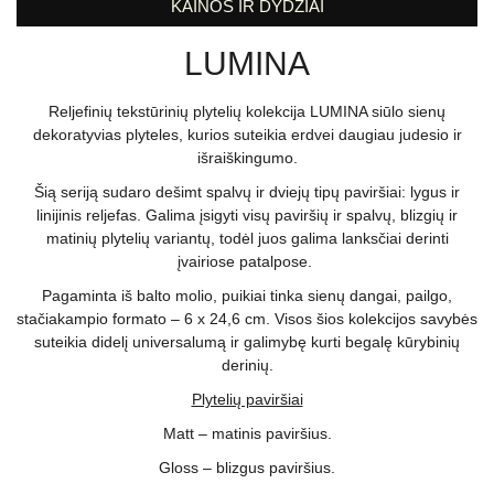
KAINOS IR DYDŽIAI
LUMINA
Reljefinių tekstūrinių plytelių kolekcija LUMINA siūlo sienų
dekoratyvias plyteles, kurios suteikia erdvei daugiau judesio ir
išraiškingumo.
Šią seriją sudaro dešimt spalvų ir dviejų tipų paviršiai: lygus ir
linijinis reljefas. Galima įsigyti visų paviršių ir spalvų, blizgių ir
matinių plytelių variantų, todėl juos galima lanksčiai derinti
įvairiose patalpose.
Pagaminta iš balto molio, puikiai tinka sienų dangai, pailgo,
stačiakampio formato – 6 x 24,6 cm. Visos šios kolekcijos savybės
suteikia didelį universalumą ir galimybę kurti begalę kūrybinių
derinių.
Plytelių paviršiai
Matt – matinis paviršius.
Gloss – blizgus paviršius.