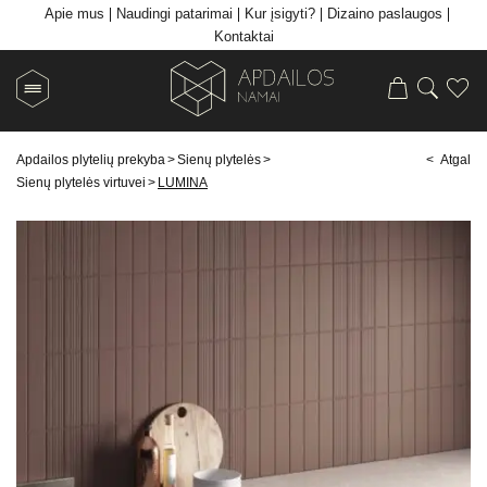
Apie mus
Naudingi patarimai
Kur įsigyti?
Dizaino paslaugos
Kontaktai
Apdailos plytelių prekyba
>
Sienų plytelės
>
< Atgal
Sienų plytelės virtuvei
>
LUMINA