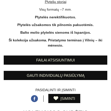
Plytelių storiai
Visų formatų –7 mm.
Plytelės nerektifikuotos.
Plytelės užsakomos tik pilnomis pakuotėmis.
Balto molio plytelės sienoms iš Ispanijos.
Ši kolekcija užsakoma. Pristatymo terminas į Vilnių – iki
mėnesio.
FAILAI ATSISIUNTIMUI
GAUTI INDIVIDUALŲ PASIŪLYMĄ
PASIDALINTI IR ĮSIMINTI
ĮSIMINTI