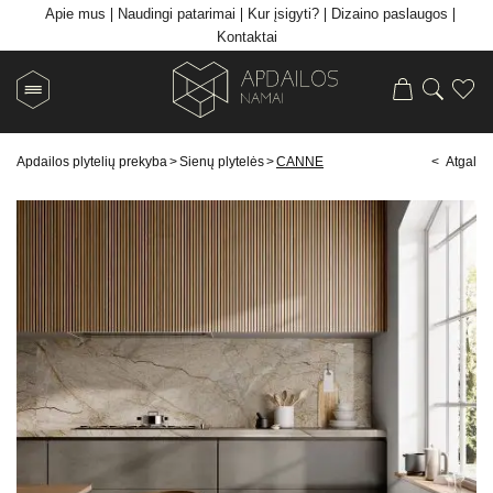
Apie mus
Naudingi patarimai
Kur įsigyti?
Dizaino paslaugos
Kontaktai
Apdailos plytelių prekyba
>
Sienų plytelės
>
CANNE
< Atgal