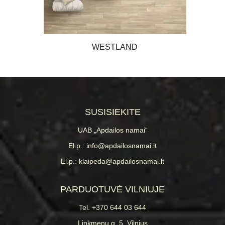
WESTLAND
SUSISIEKITE
UAB „Apdailos namai“
El.p.: info@apdailosnamai.lt
El.p.: klaipeda@apdailosnamai.lt
PARDUOTUVĖ VILNIUJE
Tel. +370 644 03 644
Linkmenų g. 5, Vilnius