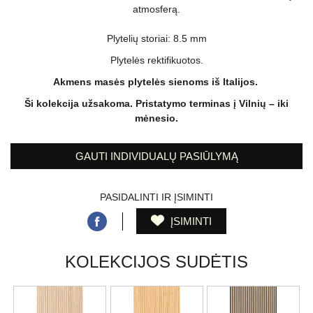
atmosferą.
Plytelių storiai: 8.5 mm
Plytelės rektifikuotos.
Akmens masės plytelės sienoms iš Italijos.
Ši kolekcija užsakoma. Pristatymo terminas į Vilnių – iki
mėnesio.
GAUTI INDIVIDUALŲ PASIŪLYMĄ
PASIDALINTI IR ĮSIMINTI
ĮSIMINTI
KOLEKCIJOS SUDĖTIS