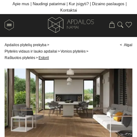
Apie mus
Naudingi patarimai
Kur įsigyti?
Dizaino paslaugos
Kontaktai
Apdailos plytelių prekyba
>
< Atgal
Plytelės vidaus ir lauko apdailai
>
Vonios plytelės
>
Raštuotos plytelės
>
Estoril