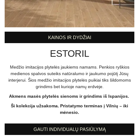
KAINOS IR DYDŽIAI
ESTORIL
Medžio imitacijos plytelės jaukiems namams. Penkios ryškios
medienos spalvos suteiks natūralumo ir jaukumo pojūtį Jūsų
interjerui. Šios medžio imitacijos plytelės puikiai tiks šildomoms
grindims bet kurioje namų erdvėje.
Akmens masės plytelės sienoms ir grindims iš Ispanijos.
Ši kolekcija užsakoma. Pristatymo terminas į Vilnių – iki
mėnesio.
GAUTI INDIVIDUALŲ PASIŪLYMĄ