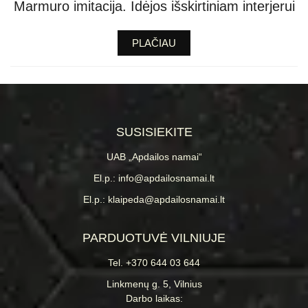
Marmuro imitacija. Idėjos išskirtiniam interjerui
PLAČIAU
SUSISIEKITE
UAB „Apdailos namai“
El.p.: info@apdailosnamai.lt
El.p.: klaipeda@apdailosnamai.lt
PARDUOTUVĖ VILNIUJE
Tel. +370 644 03 644
Linkmenų g. 5, Vilnius
Darbo laikas: