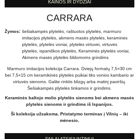
KAINOS IR DYDŽIAI
CARRARA
Žymos:
šešiakampės plytelės
,
raštuotos plytelės
,
marmuro
imitacijos plytelės
,
akmens masės plytelės
,
keraminės
plytelės
,
plytelės voniai
,
plytelės virtuvei
,
virtuvės
plytelės
,
ispaniškos plytelės
,
Keraminės plytelės voniai
,
Akmens masės plytelės šildomoms grindims
Marmuro imitacijos kolekcija Carrara. Dviejų formatų 7,5×30 cm
bei 7,5×15 cm keramikinės plytelės puikiai tiks vonios kambario ar
virtuvės sienoms. Galite rinktis blizgų arba matinį paviršių.
Šešiakampės plytelės tinkamos ir grindims.
Keraminės baltojo molio plytelės sienoms bei akmens masės
plytelės sienoms ir grindims iš Ispanijos.
Ši kolekcija užsakoma. Pristatymo terminas į Vilnių – iki
mėnesio.
FAILAI ATSISIUNTIMUI