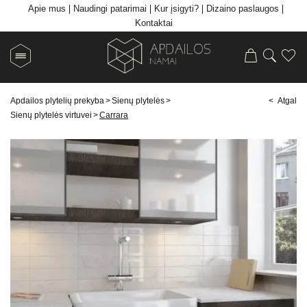
Apie mus
Naudingi patarimai
Kur įsigyti?
Dizaino paslaugos
Kontaktai
Apdailos plytelių prekyba
>
Sienų plytelės
>
< Atgal
Sienų plytelės virtuvei
>
Carrara