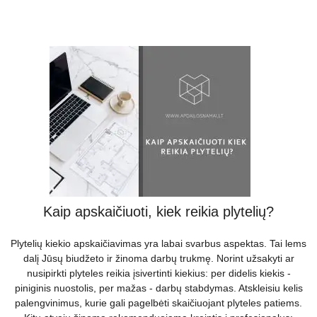
Kaip apskaičiuoti, kiek reikia plytelių?
Plytelių kiekio apskaičiavimas yra labai svarbus aspektas. Tai lems
dalį Jūsų biudžeto ir žinoma darbų trukmę. Norint užsakyti ar
nusipirkti plyteles reikia įsivertinti kiekius: per didelis kiekis -
piniginis nuostolis, per mažas - darbų stabdymas. Atskleisiu kelis
palengvinimus, kurie gali pagelbėti skaičiuojant plyteles patiems.