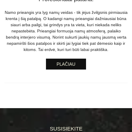
Namo prieangis yra lyg namų veidas - tik įėjus žvilgsnis pirmiausia
krenta į šią patalpą. O kadangi namų prieangiai dažniausiai būna
siauri arba pailgi, tai grindys yra ta vieta, kuri niekada neliks
nepastebėta. Prieangiai formuoja namų atmosferą, palaiko
bendrą interjero visumą. Norint sukurti jaukių namų jausmą verta
nepamiršti šios patalpos ir skirti jai lygiai tiek pat dėmesio kaip ir
kitoms. Tai erdvė, kuri turi būti labai praktiška.
PLAČIAU
SUSISIEKITE