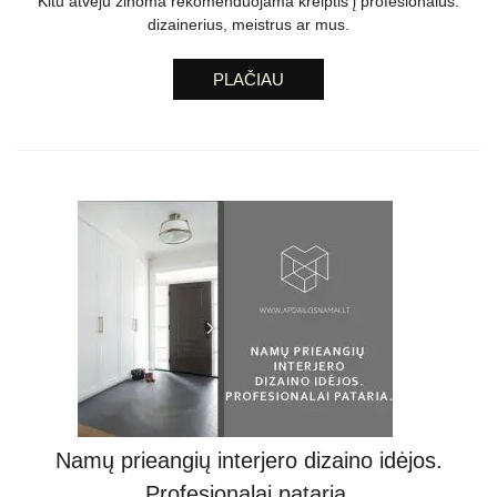
Kitu atveju žinoma rekomenduojama kreiptis į profesionalus:
dizainerius, meistrus ar mus.
PLAČIAU
Namų prieangių interjero dizaino idėjos.
Profesionalai pataria.