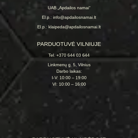
UAB „Apdailos namai“
El.p.: info@apdailosnamai.lt
El.p.: klaipeda@apdailosnamai.lt
PARDUOTUVĖ VILNIUJE
Tel. +370 644 03 644
Linkmenų g. 5, Vilnius
Darbo laikas:
I-V: 10:00 – 19:00
VI: 10:00 – 16:00