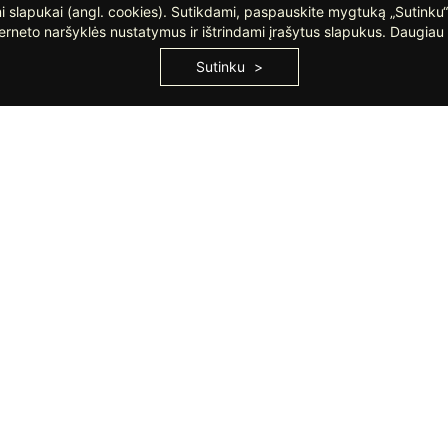
 slapukai (angl. cookies). Sutikdami, paspauskite mygtuką „Sutinku“
erneto naršyklės nustatymus ir ištrindami įrašytus slapukus. Daugiau 
RDUOTUVĖ VILNIUJE
PARDUOTUVĖ KLAIP
Sutinku
Tel. +370 644 03 644
Tel. +370 646 64 140
Linkmenų g. 5, Vilnius
Liepų g. 40, Klaipėda
Darbo laikas:
Darbo laikas:
I-V: 10:00 – 19:00
I-V: 10:00 – 18:00
VI: 10:00 – 16:00
VI: 10:00 – 14:00