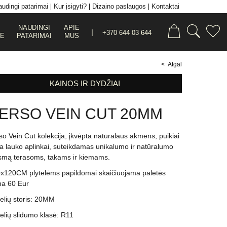
udingi patarimai
Kur įsigyti?
Dizaino paslaugos
Kontaktai
NAUDINGI
APIE
+370 644 03 644
JE
PATARIMAI
MUS
< Atgal
KAINOS IR DYDŽIAI
ERSO VEIN CUT 20MM
so Vein Cut kolekcija, įkvėpta natūralaus akmens, puikiai
ka lauko aplinkai, suteikdamas unikalumo ir natūralumo
smą terasoms, takams ir kiemams.
x120CM plytelėms papildomai skaičiuojama paletės
na 60 Eur
telių storis: 20MM
telių slidumo klasė: R11