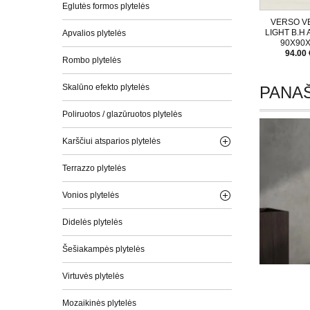
Eglutės formos plytelės
VERSO V
LIGHT B.H 
Apvalios plytelės
90X90
94.00 
Rombo plytelės
Skalūno efekto plytelės
PANAŠ
Poliruotos / glazūruotos plytelės
Karščiui atsparios plytelės
Terrazzo plytelės
Vonios plytelės
Didelės plytelės
Šešiakampės plytelės
Virtuvės plytelės
Mozaikinės plytelės