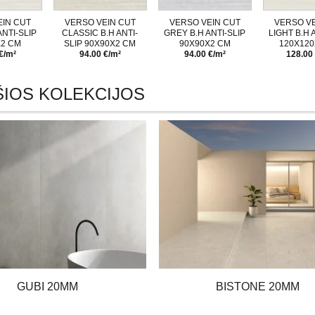
EIN CUT
VERSO VEIN CUT
VERSO VEIN CUT
VERSO VE
ANTI-SLIP
CLASSIC B.H ANTI-
GREY B.H ANTI-SLIP
LIGHT B.H 
X2 CM
SLIP 90X90X2 CM
90X90X2 CM
120X120
€/m²
94.00 €/m²
94.00 €/m²
128.00
IOS KOLEKCIJOS
GUBI 20MM
BISTONE 20MM