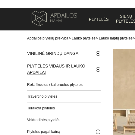
SIENŲ
PLYTELĖS
PLYTELĖ
Apdailos plytelių prekyba
>
Lauko plytelės
>
Lauko laiptų plytelės
VINILINĖ GRINDŲ DANGA
PLYTELĖS VIDAUS IR LAUKO
APDAILAI
Rektifikuotos / kalibruotos plyteles
Travertino plytelės
Terakota plytelės
Veidrodinės plytelės
Plytelės pagal kainą