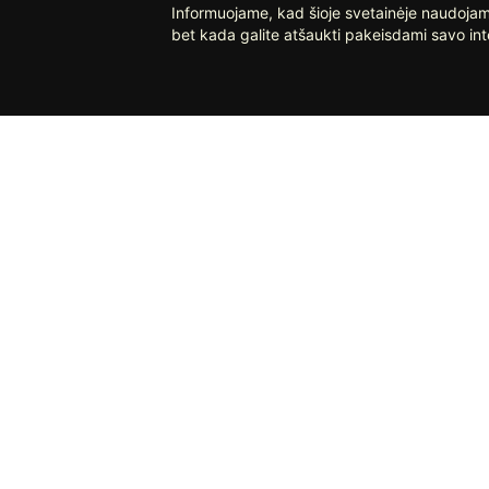
Informuojame, kad šioje svetainėje naudojami
bet kada galite atšaukti pakeisdami savo int
SUSISIEKITE
PA
UAB „Apdailos namai“
El.p.: info@apdailosnamai.lt
El.p.: klaipeda@apdailosnamai.lt