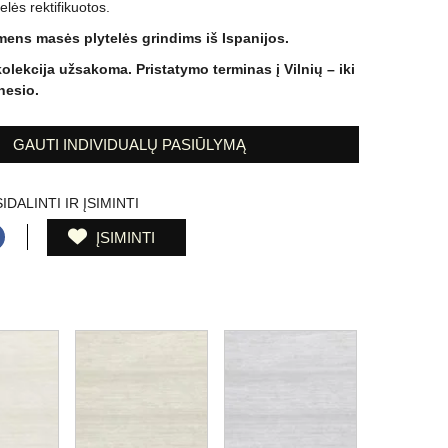
elės rektifikuotos.
ens masės plytelės grindims iš Ispanijos.
kolekcija užsakoma. Pristatymo terminas į Vilnių – iki
esio.
GAUTI INDIVIDUALŲ PASIŪLYMĄ
IDALINTI IR ĮSIMINTI
ĮSIMINTI