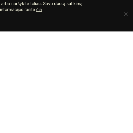
 arba naršykite toliau. Savo duotą sutikimą
informacijos rasite
čia
ĖDOJE
Ispaniškos plytelės
Terasinės plytelės
Klinkeris fasadui
Akmens masės plytelės
Lauko plytelės takams
Mozaika plytelės
Madingos vonios plytelės
© Visos teisės saugomos UAB „Apdailos namai“