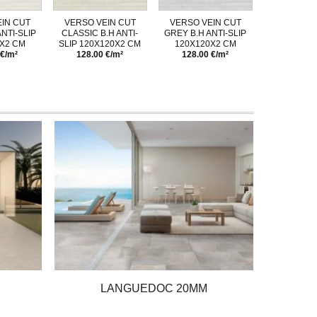
IN CUT
VERSO VEIN CUT
VERSO VEIN CUT
ANTI-SLIP
CLASSIC B.H ANTI-
GREY B.H ANTI-SLIP
X2 CM
SLIP 120X120X2 CM
120X120X2 CM
 €/m²
128.00 €/m²
128.00 €/m²
LANGUEDOC 20MM