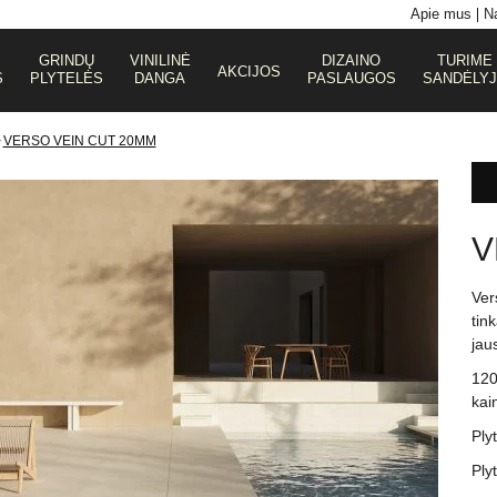
Apie mus
Na
GRINDŲ
VINILINĖ
DIZAINO
TURIME
AKCIJOS
S
PLYTELĖS
DANGA
PASLAUGOS
SANDĖLY
>
VERSO VEIN CUT 20MM
V
Ver
tin
jau
120
kai
Ply
Ply