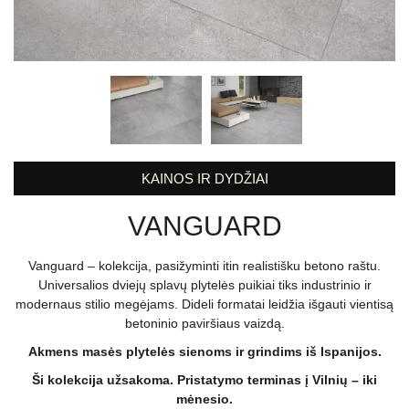
KAINOS IR DYDŽIAI
VANGUARD
Vanguard – kolekcija, pasižyminti itin realistišku betono raštu.
Universalios dviejų splavų plytelės puikiai tiks industrinio ir
modernaus stilio megėjams. Dideli formatai leidžia išgauti vientisą
betoninio paviršiaus vaizdą.
Akmens masės plytelės sienoms ir grindims iš Ispanijos.
Ši kolekcija užsakoma. Pristatymo terminas į Vilnių – iki
mėnesio.