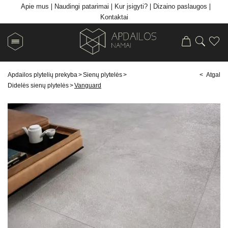
Apie mus
Naudingi patarimai
Kur įsigyti?
Dizaino paslaugos
Kontaktai
Apdailos plytelių prekyba
>
Sienų plytelės
>
< Atgal
Didelės sienų plytelės
>
Vanguard