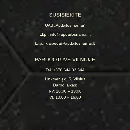
SUSISIEKITE
UAB „Apdailos namai“
El.p.: info@apdailosnamai.lt
El.p.: klaipeda@apdailosnamai.lt
PARDUOTUVĖ VILNIUJE
Tel. +370 644 03 644
Linkmenų g. 5, Vilnius
Darbo laikas:
I-V: 10:00 – 19:00
VI: 10:00 – 16:00