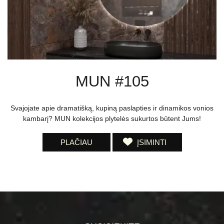
MUN #105
Svajojate apie dramatišką, kupiną paslapties ir dinamikos vonios
kambarį? MUN kolekcijos plytelės sukurtos būtent Jums!
PLAČIAU
ĮSIMINTI