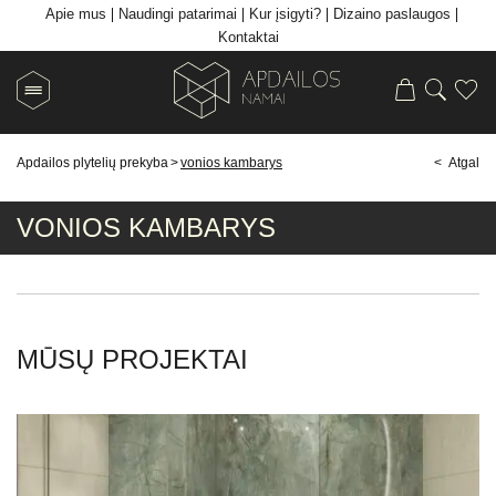
Apie mus
Naudingi patarimai
Kur įsigyti?
Dizaino paslaugos
Kontaktai
Apdailos plytelių prekyba
>
vonios kambarys
< Atgal
VONIOS KAMBARYS
MŪSŲ PROJEKTAI