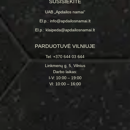
SUSISIEKITE
UAB „Apdailos namai“
El.p.: info@apdailosnamai.lt
El.p.: klaipeda@apdailosnamai.lt
PARDUOTUVĖ VILNIUJE
Tel. +370 644 03 644
Linkmenų g. 5, Vilnius
Darbo laikas:
I-V: 10:00 – 19:00
VI: 10:00 – 16:00