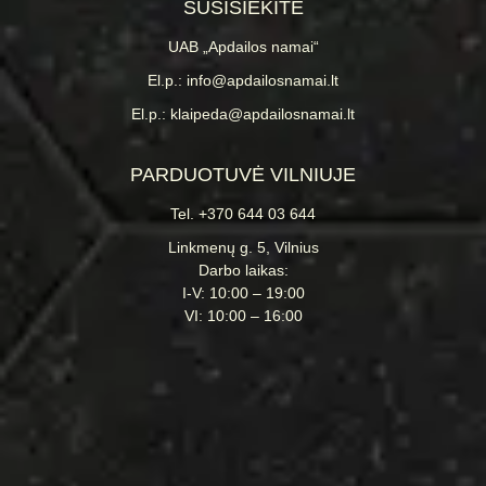
SUSISIEKITE
UAB „Apdailos namai“
El.p.: info@apdailosnamai.lt
El.p.: klaipeda@apdailosnamai.lt
PARDUOTUVĖ VILNIUJE
Tel. +370 644 03 644
Linkmenų g. 5, Vilnius
Darbo laikas:
I-V: 10:00 – 19:00
VI: 10:00 – 16:00