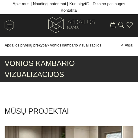
Apie mus
Naudingi patarimai
Kur įsigyti?
Dizaino paslaugos
Kontaktai
Apdailos plytelių prekyba
>
vonios kambario vizualizacijos
< Atgal
VONIOS KAMBARIO
VIZUALIZACIJOS
MŪSŲ PROJEKTAI