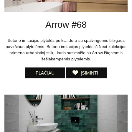
Arrow #68
Betono imitacijos plytelės puikiai dera su spalvingomis blizgaus
paviršiaus plytelėmis. Betono imitacijos plytelės iš Next kolekcijos
primena urbanistinį stilių, kuris susimaišo su Arrow ištęstomis
šešiakampėmis plytelėmis.
PLAČIAU
ĮSIMINTI