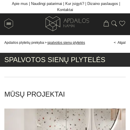
Apie mus
Naudingi patarimai
Kur įsigyti?
Dizaino paslaugos
Kontaktai
Apdailos plytelių prekyba
>
spalvotos sienų plytelės
< Atgal
SPALVOTOS SIENŲ PLYTELĖS
MŪSŲ PROJEKTAI