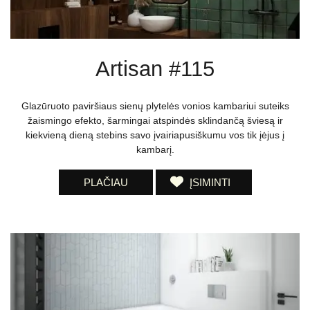
Artisan #115
Glazūruoto paviršiaus sienų plytelės vonios kambariui suteiks
žaismingo efekto, šarmingai atspindės sklindančą šviesą ir
kiekvieną dieną stebins savo įvairiapusiškumu vos tik įėjus į
kambarį.
PLAČIAU
ĮSIMINTI