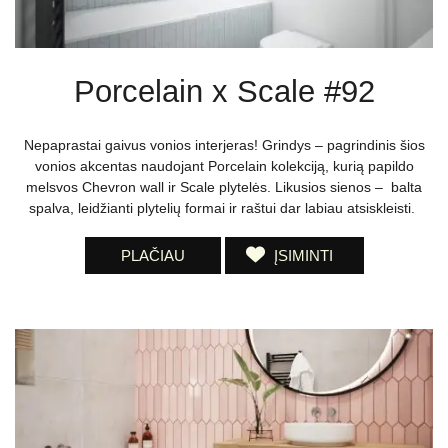
Porcelain x Scale #92
Nepaprastai gaivus vonios interjeras! Grindys – pagrindinis šios
vonios akcentas naudojant Porcelain kolekciją, kurią papildo
melsvos Chevron wall ir Scale plytelės. Likusios sienos – balta
spalva, leidžianti plytelių formai ir raštui dar labiau atsiskleisti.
PLAČIAU
ĮSIMINTI