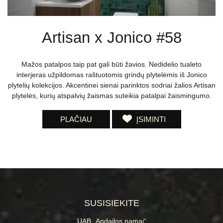
Artisan x Jonico #58
Mažos patalpos taip pat gali būti žavios. Nedidelio tualeto
interjeras užpildomas raštuotomis grindų plytelėmis iš Jonico
plytelių kolekcijos. Akcentinei sienai parinktos sodriai žalios Artisan
plytelės, kurių atspalvių žaismas suteikia patalpai žaismingumo.
PLAČIAU
ĮSIMINTI
SUSISIEKITE
UAB „Apdailos namai“