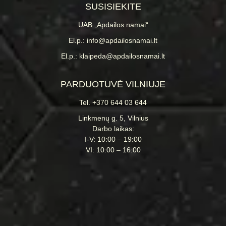
SUSISIEKITE
UAB „Apdailos namai“
El.p.: info@apdailosnamai.lt
El.p.: klaipeda@apdailosnamai.lt
PARDUOTUVĖ VILNIUJE
Tel. +370 644 03 644
Linkmenų g. 5, Vilnius
Darbo laikas:
I-V: 10:00 – 19:00
VI: 10:00 – 16:00