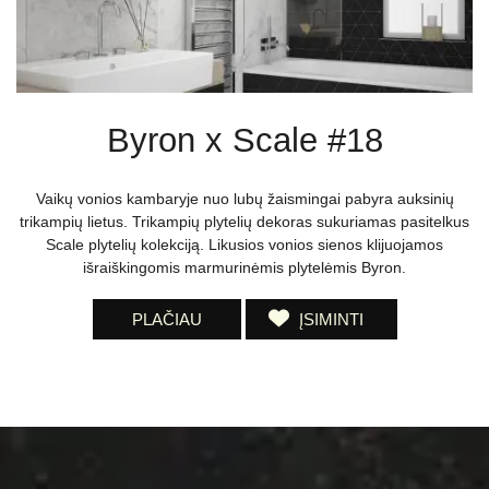
Byron x Scale #18
Vaikų vonios kambaryje nuo lubų žaismingai pabyra auksinių
trikampių lietus. Trikampių plytelių dekoras sukuriamas pasitelkus
Scale plytelių kolekciją. Likusios vonios sienos klijuojamos
išraiškingomis marmurinėmis plytelėmis Byron.
PLAČIAU
ĮSIMINTI