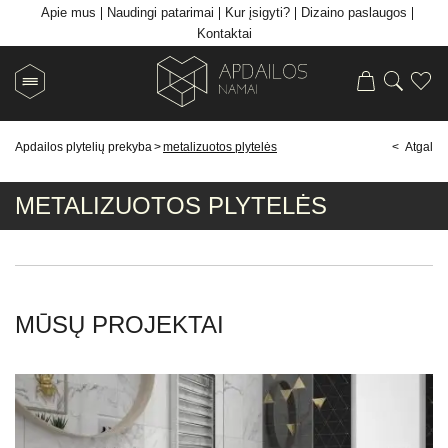
Apie mus
Naudingi patarimai
Kur įsigyti?
Dizaino paslaugos
Kontaktai
Apdailos plytelių prekyba
>
metalizuotos plytelės
< Atgal
METALIZUOTOS PLYTELĖS
MŪSŲ PROJEKTAI