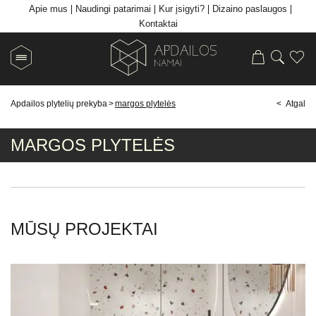
Apie mus
Naudingi patarimai
Kur įsigyti?
Dizaino paslaugos
Kontaktai
Apdailos plytelių prekyba
>
margos plytelės
< Atgal
MARGOS PLYTELĖS
MŪSŲ PROJEKTAI