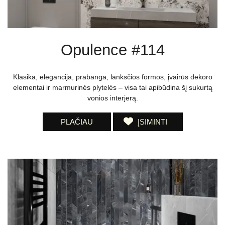
Opulence #114
Klasika, elegancija, prabanga, lanksčios formos, įvairūs dekoro
elementai ir marmurinės plytelės – visa tai apibūdina šį sukurtą
vonios interjerą.
PLAČIAU
ĮSIMINTI