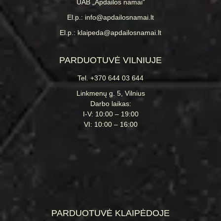
UAB „Apdailos namai“
El.p.: info@apdailosnamai.lt
El.p.: klaipeda@apdailosnamai.lt
PARDUOTUVĖ VILNIUJE
Tel. +370 644 03 644
Linkmenų g. 5, Vilnius
Darbo laikas:
I-V: 10:00 – 19:00
VI: 10:00 – 16:00
PARDUOTUVĖ KLAIPĖDOJE