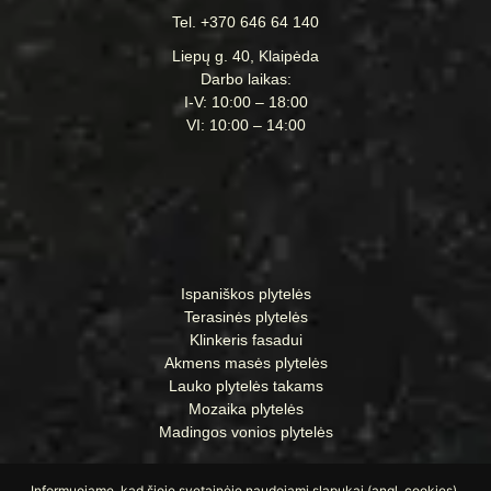
Tel. +370 646 64 140
Liepų g. 40, Klaipėda
Darbo laikas:
I-V: 10:00 – 18:00
VI: 10:00 – 14:00
Ispaniškos plytelės
Terasinės plytelės
Klinkeris fasadui
Akmens masės plytelės
Lauko plytelės takams
Mozaika plytelės
Madingos vonios plytelės
Informuojame, kad šioje svetainėje naudojami slapukai (angl. cookies).