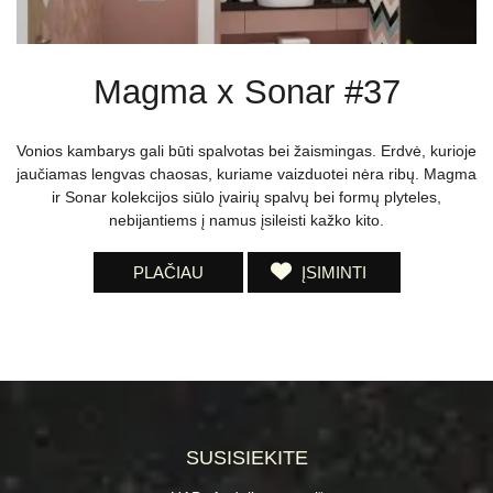
Magma x Sonar #37
Vonios kambarys gali būti spalvotas bei žaismingas. Erdvė, kurioje
jaučiamas lengvas chaosas, kuriame vaizduotei nėra ribų. Magma
ir Sonar kolekcijos siūlo įvairių spalvų bei formų plyteles,
nebijantiems į namus įsileisti kažko kito.
PLAČIAU
ĮSIMINTI
SUSISIEKITE