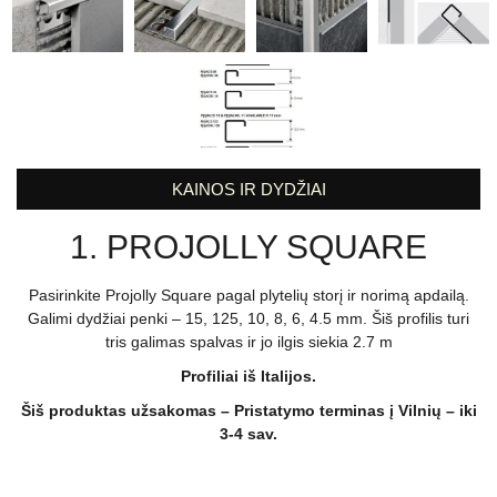
KAINOS IR DYDŽIAI
1. PROJOLLY SQUARE
Pasirinkite Projolly Square pagal plytelių storį ir norimą apdailą.
Galimi dydžiai penki – 15, 125, 10, 8, 6, 4.5 mm. Šiš profilis turi
tris galimas spalvas ir jo ilgis siekia 2.7 m
Profiliai iš Italijos.
Šiš produktas užsakomas – Pristatymo terminas į Vilnių – iki
3-4 sav.