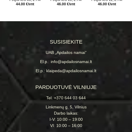
44.00 €/vnt
46.00 €/vnt
46.00 €/vnt
SUSISIEKITE
UAB „Apdailos namai“
El.p.: info@apdailosnamai.lt
El.p.: klaipeda@apdailosnamai.lt
PARDUOTUVĖ VILNIUJE
Tel. +370 644 03 644
Linkmenų g. 5, Vilnius
Darbo laikas:
I-V: 10:00 – 19:00
VI: 10:00 – 16:00