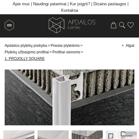
Apie mus
Naudingi patarimai
Kur įsigyti?
Dizaino paslaugos
Kontaktai
Apdailos plytelių prekyba
>
Priedai plytelėms
>
< Atgal
Plytelių užbaigimo profiliai
>
Profiliai sienoms
>
1. PROJOLLY SQUARE