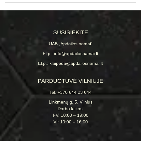
SUSISIEKITE
UAB „Apdailos namai“
El.p.: info@apdailosnamai.lt
El.p.: klaipeda@apdailosnamai.lt
PARDUOTUVĖ VILNIUJE
Tel. +370 644 03 644
Linkmenų g. 5, Vilnius
Darbo laikas:
I-V: 10:00 – 19:00
VI: 10:00 – 16:00