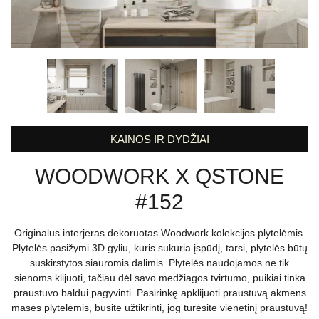
KAINOS IR DYDŽIAI
WOODWORK X QSTONE
#152
Originalus interjeras dekoruotas Woodwork kolekcijos plytelėmis.
Plytelės pasižymi 3D gyliu, kuris sukuria įspūdį, tarsi, plytelės būtų
suskirstytos siauromis dalimis. Plytelės naudojamos ne tik
sienoms klijuoti, tačiau dėl savo medžiagos tvirtumo, puikiai tinka
praustuvo baldui pagyvinti. Pasirinkę apklijuoti praustuvą akmens
masės plytelėmis, būsite užtikrinti, jog turėsite vienetinį praustuvą!