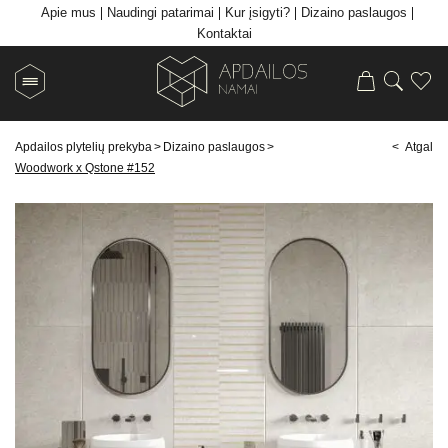
Apie mus
Naudingi patarimai
Kur įsigyti?
Dizaino paslaugos
Kontaktai
Apdailos plytelių prekyba
>
Dizaino paslaugos
>
< Atgal
Woodwork x Qstone #152