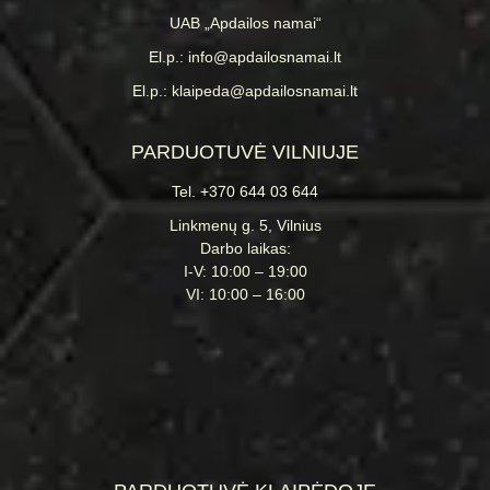
UAB „Apdailos namai“
El.p.: info@apdailosnamai.lt
El.p.: klaipeda@apdailosnamai.lt
PARDUOTUVĖ VILNIUJE
Tel. +370 644 03 644
Linkmenų g. 5, Vilnius
Darbo laikas:
I-V: 10:00 – 19:00
VI: 10:00 – 16:00