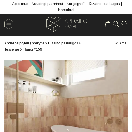
Apie mus
Naudingi patarimai
Kur įsigyti?
Dizaino paslaugos
Kontaktai
Apdailos plytelių prekyba
>
Dizaino paslaugos
>
< Atgal
Tesserae X Hanoi #159