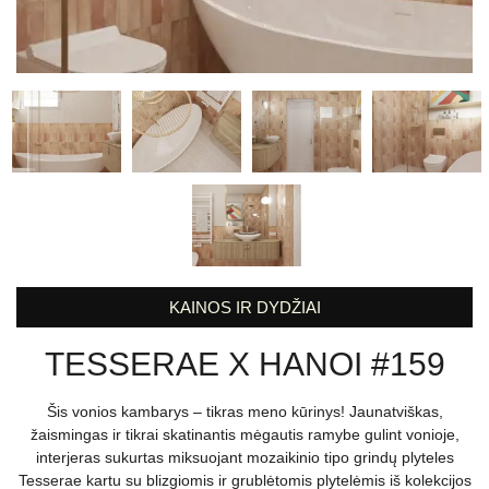
KAINOS IR DYDŽIAI
TESSERAE X HANOI #159
Šis vonios kambarys – tikras meno kūrinys! Jaunatviškas,
žaismingas ir tikrai skatinantis mėgautis ramybe gulint vonioje,
interjeras sukurtas miksuojant mozaikinio tipo grindų plyteles
Tesserae kartu su blizgiomis ir grublėtomis plytelėmis iš kolekcijos