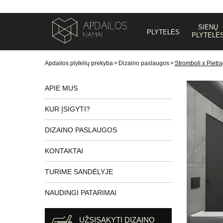
SIENŲ
PLYTELĖS
PLYTELĖ
Apdailos plytelių prekyba
>
Dizaino paslaugos
>
Stromboli x Pietr
APIE MUS
KUR ĮSIGYTI?
DIZAINO PASLAUGOS
KONTAKTAI
TURIME SANDĖLYJE
NAUDINGI PATARIMAI
UŽSISAKYTI DIZAINO