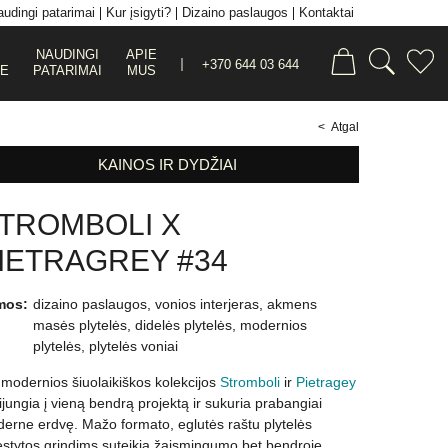
udingi patarimai
Kur įsigyti?
Dizaino paslaugos
Kontaktai
NAUDINGI
APIE
+370 644 03 644
JE
PATARIMAI
MUS
< Atgal
KAINOS IR DYDŽIAI
TROMBOLI X
IETRAGREY #34
mos:
dizaino paslaugos
,
vonios interjeras
,
akmens
masės plytelės
,
didelės plytelės
,
modernios
plytelės
,
plytelės voniai
 modernios šiuolaikiškos kolekcijos
Stromboli
ir
Pietragey
ijungia į vieną bendrą projektą ir sukuria prabangiai
erne erdvę. Mažo formato, eglutės raštu plytelės
ėstytos grindims suteikia žaismingumo bet bendroje