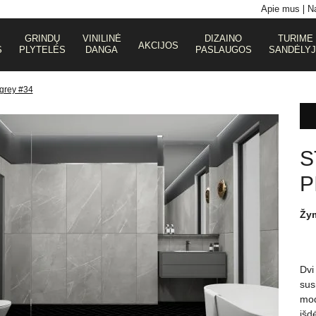
Apie mus
Na
GRINDŲ
VINILINĖ
DIZAINO
TURIME
AKCIJOS
S
PLYTELĖS
DANGA
PASLAUGOS
SANDĖLY
agrey #34
S
P
Žy
Dvi
sus
mod
išd