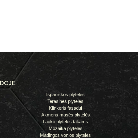
ĖDOJE
Ispaniškos plytelės
Terasinės plytelės
Klinkeris fasadui
Akmens masės plytelės
Lauko plytelės takams
Mozaika plytelės
Madingos vonios plytelės