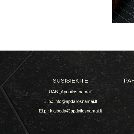
SUSISIEKITE
PA
UAB „Apdailos namai“
El.p.: info@apdailosnamai.lt
El.p.: klaipeda@apdailosnamai.lt