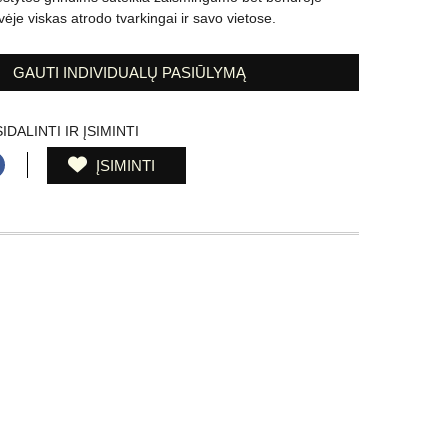
vėje viskas atrodo tvarkingai ir savo vietose.
GAUTI INDIVIDUALŲ PASIŪLYMĄ
IDALINTI IR ĮSIMINTI
ĮSIMINTI