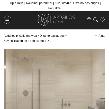
Apie mus
Naudingi patarimai
Kur įsigyti?
Dizaino paslaugos
Kontaktai
Apdailos plytelių prekyba
>
Dizaino paslaugos
>
< Atgal
Savoia Travertine x Limestone #148