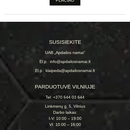
PLAČIAU
SUSISIEKITE
UAB „Apdailos namai“
El.p.: info@apdailosnamai.lt
El.p.: klaipeda@apdailosnamai.lt
PARDUOTUVĖ VILNIUJE
Tel. +370 644 03 644
Linkmenų g. 5, Vilnius
Darbo laikas:
I-V: 10:00 – 19:00
VI: 10:00 – 16:00