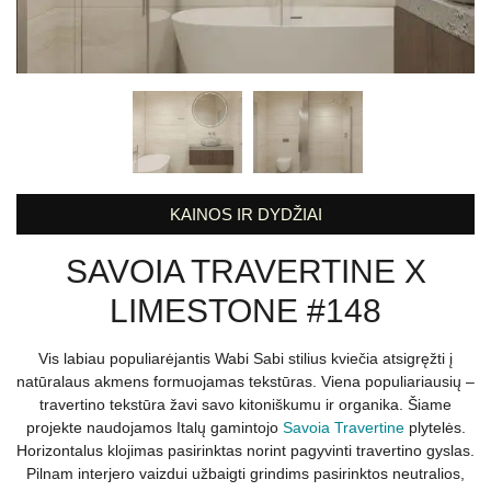
KAINOS IR DYDŽIAI
SAVOIA TRAVERTINE X
LIMESTONE #148
Vis labiau populiarėjantis Wabi Sabi stilius kviečia atsigręžti į
natūralaus akmens formuojamas tekstūras. Viena populiariausių –
travertino tekstūra žavi savo kitoniškumu ir organika. Šiame
projekte naudojamos Italų gamintojo
Savoia Travertine
plytelės.
Horizontalus klojimas pasirinktas norint pagyvinti travertino gyslas.
Pilnam interjero vaizdui užbaigti grindims pasirinktos neutralios,