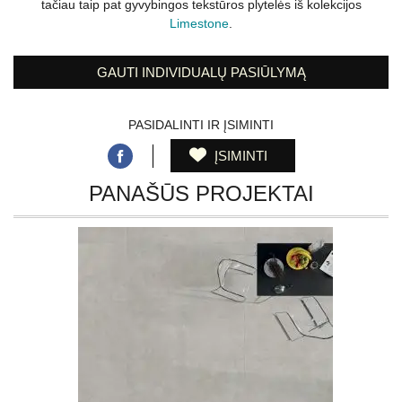
tačiau taip pat gyvybingos tekstūros plytelės iš kolekcijos
Limestone
.
GAUTI INDIVIDUALŲ PASIŪLYMĄ
PASIDALINTI IR ĮSIMINTI
ĮSIMINTI
PANAŠŪS PROJEKTAI