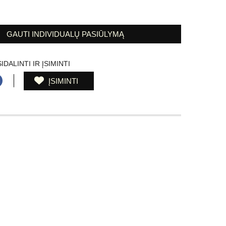
GAUTI INDIVIDUALŲ PASIŪLYMĄ
IDALINTI IR ĮSIMINTI
ĮSIMINTI