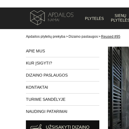
SIENŲ
PLYTELĖS
PLYTELĖ
Apdailos plytelių prekyba
>
Dizaino paslaugos
>
Reused #95
APIE MUS
KUR ĮSIGYTI?
DIZAINO PASLAUGOS
KONTAKTAI
TURIME SANDĖLYJE
NAUDINGI PATARIMAI
UŽSISAKYTI DIZAINO