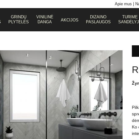
Apie mus
Na
GRINDŲ
VINILINĖ
DIZAINO
TURIME
AKCIJOS
S
PLYTELĖS
DANGA
PASLAUGOS
SANDĖLY
R
Žy
Pil
spr
dėm
Ko 
int