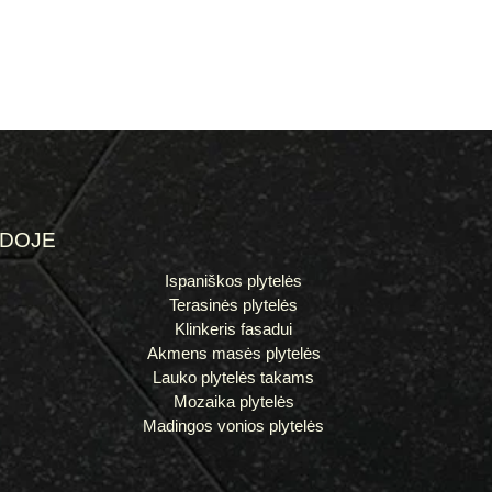
ĖDOJE
Ispaniškos plytelės
Terasinės plytelės
Klinkeris fasadui
Akmens masės plytelės
Lauko plytelės takams
Mozaika plytelės
Madingos vonios plytelės