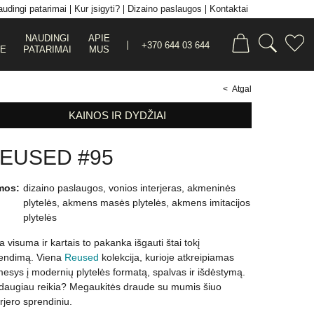
udingi patarimai
Kur įsigyti?
Dizaino paslaugos
Kontaktai
NAUDINGI
APIE
+370 644 03 644
JE
PATARIMAI
MUS
< Atgal
KAINOS IR DYDŽIAI
EUSED #95
mos:
dizaino paslaugos
,
vonios interjeras
,
akmeninės
plytelės
,
akmens masės plytelės
,
akmens imitacijos
plytelės
ka visuma ir kartais to pakanka išgauti štai tokį
endimą. Viena
Reused
kolekcija, kurioje atkreipiamas
esys į modernių plytelės formatą, spalvas ir išdėstymą.
daugiau reikia? Megaukitės draude su mumis šiuo
erjero sprendiniu.