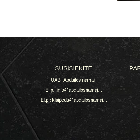
SUSISIEKITE
PA
UAB „Apdailos namai“
El.p.: info@apdailosnamai.lt
El.p.: klaipeda@apdailosnamai.lt