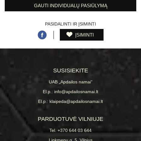
GAUTI INDIVIDUALŲ PASIŪLYMĄ
PASIDALINTI IR ĮSIMINTI
ĮSIMINTI
SUSISIEKITE
UAB „Apdailos namai“
El.p.: info@apdailosnamai.lt
El.p.: klaipeda@apdailosnamai.lt
PARDUOTUVĖ VILNIUJE
Tel. +370 644 03 644
Linkmenų g. 5, Vilnius