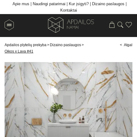
Apie mus
Naudingi patarimai
Kur įsigyti?
Dizaino paslaugos
Kontaktai
Apdailos plytelių prekyba
>
Dizaino paslaugos
>
< Atgal
Oikos x Lava #41