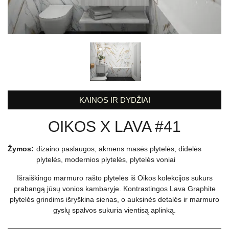
KAINOS IR DYDŽIAI
OIKOS X LAVA #41
Žymos:
dizaino paslaugos
,
akmens masės plytelės
,
didelės
plytelės
,
modernios plytelės
,
plytelės voniai
Išraiškingo marmuro rašto plytelės iš Oikos kolekcijos sukurs
prabangą jūsų vonios kambaryje. Kontrastingos Lava Graphite
plytelės grindims išryškina sienas, o auksinės detalės ir marmuro
gyslų spalvos sukuria vientisą aplinką.