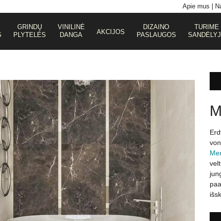
Apie mus
Na
GRINDŲ
VINILINĖ
DIZAINO
TURIME
AKCIJOS
S
PLYTELĖS
DANGA
PASLAUGOS
SANDĖLY
M
Erd
voni
Me
vel
jun
paa
išs