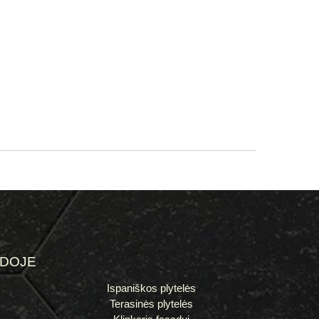
ĖDOJE
Ispaniškos plytelės
Terasinės plytelės