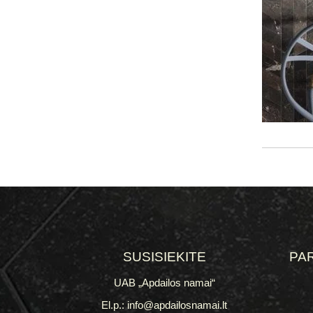
SUSISIEKITE
PA
UAB „Apdailos namai“
El.p.: info@apdailosnamai.lt