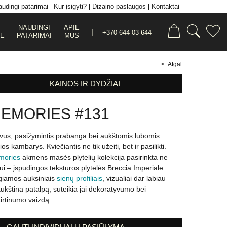
udingi patarimai
Kur įsigyti?
Dizaino paslaugos
Kontaktai
NAUDINGI
APIE
+370 644 03 644
JE
PATARIMAI
MUS
< Atgal
KAINOS IR DYDŽIAI
EMORIES #131
vus, pasižymintis prabanga bei aukštomis lubomis
os kambarys. Kviečiantis ne tik užeiti, bet ir pasilikti.
mories
akmens masės plytelių kolekcija pasirinkta ne
tui – įspūdingos tekstūros plytelės Breccia Imperiale
giamos auksiniais
sienų profiliais
, vizualiai dar labiau
ukština patalpą, suteikia jai dekoratyvumo bei
kirtinumo vaizdą.