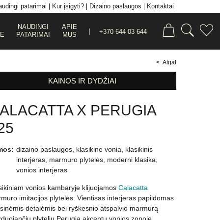
udingi patarimai
Kur įsigyti?
Dizaino paslaugos
Kontaktai
NAUDINGI
APIE
+370 644 03 644
JE
PATARIMAI
MUS
< Atgal
KAINOS IR DYDŽIAI
ALACATTA X PERUGIA
25
mos:
dizaino paslaugos
,
klasikine vonia
,
klasikinis
interjeras
,
marmuro plytelės
,
moderni klasika
,
vonios interjeras
sikiniam vonios kambaryje klijuojamos
Calacatta
muro imitacijos plytelės. Vientisas interjeras papildomas
sinėmis detalėmis bei ryškesnio atspalvio marmurą
zduojančių plytelių Perugia akcentu vonios zonoje.