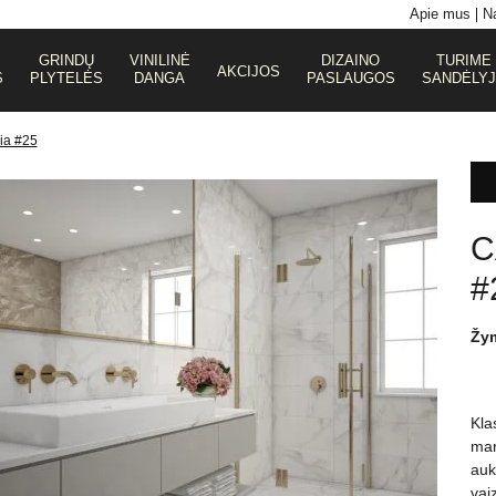
Apie mus
Na
GRINDŲ
VINILINĖ
DIZAINO
TURIME
AKCIJOS
S
PLYTELĖS
DANGA
PASLAUGOS
SANDĖLY
ia #25
C
#
Žy
Kla
mar
auk
vai