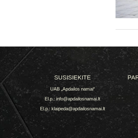
SUSISIEKITE
PA
UAB „Apdailos namai“
El.p.: info@apdailosnamai.lt
El.p.: klaipeda@apdailosnamai.lt