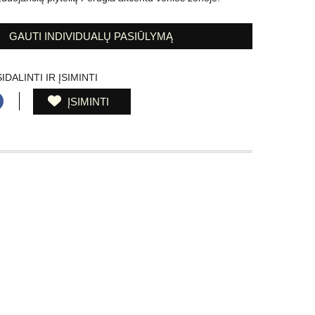
GAUTI INDIVIDUALŲ PASIŪLYMĄ
IDALINTI IR ĮSIMINTI
ĮSIMINTI