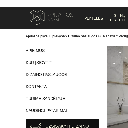
SIENŲ
PLYTELĖS
PLYTELĖ
Apdailos plytelių prekyba
>
Dizaino paslaugos
>
Calacatta x Perug
APIE MUS
KUR ĮSIGYTI?
DIZAINO PASLAUGOS
KONTAKTAI
TURIME SANDĖLYJE
NAUDINGI PATARIMAI
UŽSISAKYTI DIZAINO