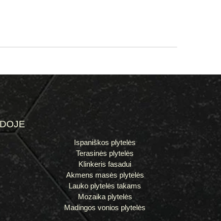
ĖDOJE
Ispaniškos plytelės
Terasinės plytelės
Klinkeris fasadui
Akmens masės plytelės
Lauko plytelės takams
Mozaika plytelės
Madingos vonios plytelės