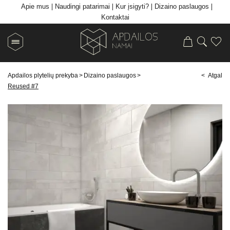
Apie mus
Naudingi patarimai
Kur įsigyti?
Dizaino paslaugos
Kontaktai
Apdailos plytelių prekyba
>
Dizaino paslaugos
>
< Atgal
Reused #7