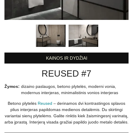
KAINOS IR DYDŽIAI
REUSED #7
Žymos:
dizaino paslaugos
,
betono plytelės
,
moderni vonia
,
modernus interjeras
,
minimalistinis vonios interjeras
Betono plytelės
Reused
– derinamos dvi kontrastingos splavos
plius interjeras papildomas medienos detalėmis. Du skirtingi
variantai sienų plytelėms. Galite rinktis kiek žaismingesnį varinatą,
arba įprastą. Interjerą visada gražiai papildo juodo metalo detalės.