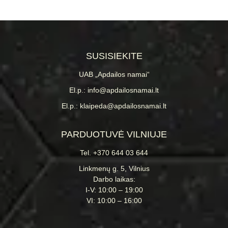
SUSISIEKITE
UAB „Apdailos namai“
El.p.: info@apdailosnamai.lt
El.p.: klaipeda@apdailosnamai.lt
PARDUOTUVĖ VILNIUJE
Tel. +370 644 03 644
Linkmenų g. 5, Vilnius
Darbo laikas:
I-V: 10:00 – 19:00
VI: 10:00 – 16:00