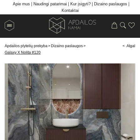
Apie mus
Naudingi patarimai
Kur įsigyti?
Dizaino paslaugos
Kontaktai
Apdailos plytelių prekyba
>
Dizaino paslaugos
>
< Atgal
Galaxy X Nolita #120