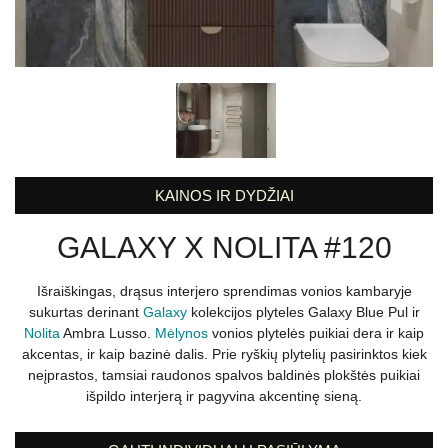
KAINOS IR DYDŽIAI
GALAXY X NOLITA #120
Išraiškingas, drąsus interjero sprendimas vonios kambaryje
sukurtas derinant
Galaxy
kolekcijos plyteles Galaxy Blue Pul ir
Nolita
Ambra Lusso.
Mėlynos
vonios plytelės puikiai dera ir kaip
akcentas, ir kaip bazinė dalis. Prie ryškių plytelių pasirinktos kiek
neįprastos, tamsiai raudonos spalvos baldinės plokštės puikiai
išpildo interjerą ir pagyvina akcentinę sieną.