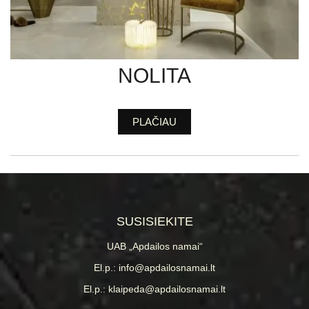
NOLITA
PLAČIAU
SUSISIEKITE
UAB „Apdailos namai“
El.p.: info@apdailosnamai.lt
El.p.: klaipeda@apdailosnamai.lt