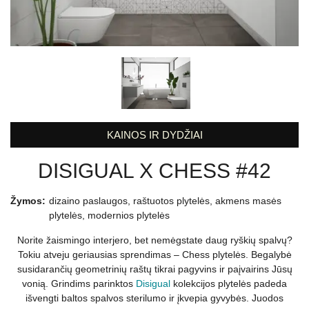
KAINOS IR DYDŽIAI
DISIGUAL X CHESS #42
Žymos:
dizaino paslaugos
,
raštuotos plytelės
,
akmens masės
plytelės
,
modernios plytelės
Norite žaismingo interjero, bet nemėgstate daug ryškių spalvų?
Tokiu atveju geriausias sprendimas – Chess plytelės. Begalybė
susidarančių geometrinių raštų tikrai pagyvins ir paįvairins Jūsų
vonią. Grindims parinktos
Disigual
kolekcijos plytelės padeda
išvengti baltos spalvos sterilumo ir įkvepia gyvybės. Juodos