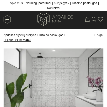
Apie mus
Naudingi patarimai
Kur įsigyti?
Dizaino paslaugos
Kontaktai
Apdailos plytelių prekyba
>
Dizaino paslaugos
>
< Atgal
Disigual x Chess #42