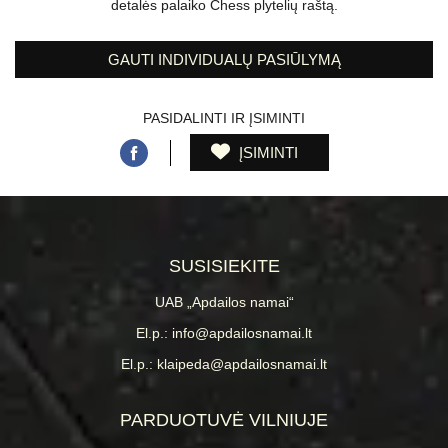
detalės palaiko Chess plytelių raštą.
GAUTI INDIVIDUALŲ PASIŪLYMĄ
PASIDALINTI IR ĮSIMINTI
ĮSIMINTI
SUSISIEKITE
UAB „Apdailos namai“
El.p.: info@apdailosnamai.lt
El.p.: klaipeda@apdailosnamai.lt
PARDUOTUVĖ VILNIUJE