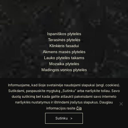
Ispaniškos plytelės
Terasinės plytelės
Klinkeris fasadui
Akmens masės plytelės
Lauko plytelės takams
Mozaika plytelės
Madingos vonios plytelės
Informuojame, kad šioje svetainėje naudojami slapukai (angl. cookies).
Sutikdami, paspauskite mygtuką „Sutinku“ arba naršykite toliau. Savo
duotą sutikimą bet kada galite atšaukti pakeisdami savo interneto
naršyklės nustatymus ir ištrindami įrašytus slapukus. Daugiau
čia
informacijos rasite
Sutinku
© Visos teisės saugomos UAB „Apdailos namai“