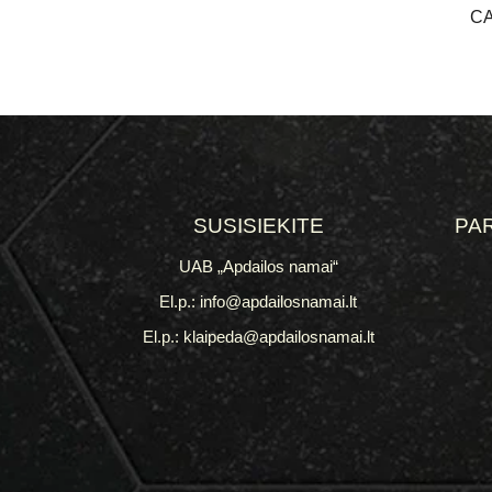
CA
SUSISIEKITE
PA
UAB „Apdailos namai“
El.p.: info@apdailosnamai.lt
El.p.: klaipeda@apdailosnamai.lt