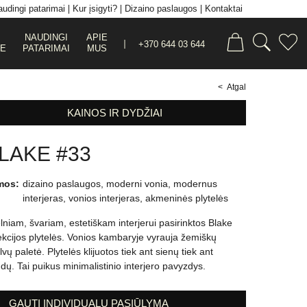
udingi patarimai
Kur įsigyti?
Dizaino paslaugos
Kontaktai
NAUDINGI
APIE
+370 644 03 644
JE
PATARIMAI
MUS
< Atgal
KAINOS IR DYDŽIAI
LAKE #33
mos:
dizaino paslaugos
,
moderni vonia
,
modernus
interjeras
,
vonios interjeras
,
akmeninės plytelės
lniam, švariam, estetiškam interjerui pasirinktos Blake
ekcijos plytelės. Vonios kambaryje vyrauja žemiškų
vų paletė. Plytelės klijuotos tiek ant sienų tiek ant
ndų. Tai puikus minimalistinio interjero pavyzdys.
GAUTI INDIVIDUALŲ PASIŪLYMĄ