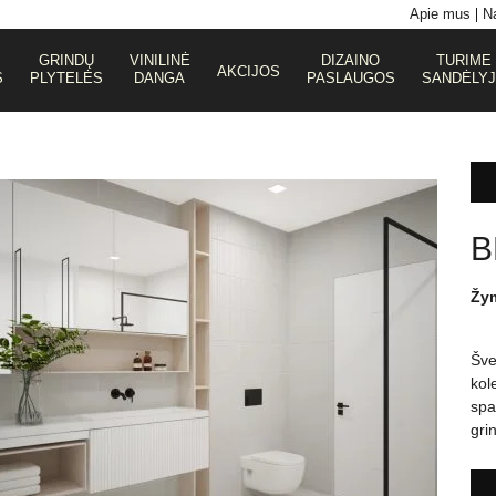
Apie mus
Na
GRINDŲ
VINILINĖ
DIZAINO
TURIME
AKCIJOS
S
PLYTELĖS
DANGA
PASLAUGOS
SANDĖLY
B
Žy
Šve
kol
spal
gri