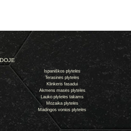
ĖDOJE
Ispaniškos plytelės
Terasinės plytelės
Klinkeris fasadui
Akmens masės plytelės
Lauko plytelės takams
Mozaika plytelės
Madingos vonios plytelės