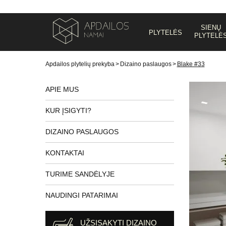
SIENŲ
PLYTELĖS
PLYTELĖ
Apdailos plytelių prekyba
>
Dizaino paslaugos
>
Blake #33
APIE MUS
KUR ĮSIGYTI?
DIZAINO PASLAUGOS
KONTAKTAI
TURIME SANDĖLYJE
NAUDINGI PATARIMAI
UŽSISAKYTI DIZAINO