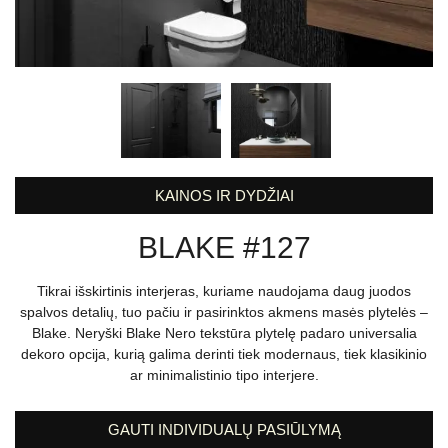
KAINOS IR DYDŽIAI
BLAKE #127
Tikrai išskirtinis interjeras, kuriame naudojama daug juodos
spalvos detalių, tuo pačiu ir pasirinktos akmens masės plytelės –
Blake. Neryški Blake Nero tekstūra plytelę padaro universalia
dekoro opcija, kurią galima derinti tiek modernaus, tiek klasikinio
ar minimalistinio tipo interjere.
GAUTI INDIVIDUALŲ PASIŪLYMĄ