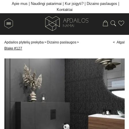
Apie mus
Naudingi patarimai
Kur įsigyti?
Dizaino paslaugos
Kontaktai
Apdailos plytelių prekyba
>
Dizaino paslaugos
>
< Atgal
Blake #127