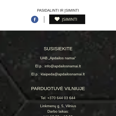
PASIDALINTI IR ĮSIMINTI
ĮSIMINTI
SUSISIEKITE
UAB „Apdailos namai“
El.p.: info@apdailosnamai.lt
El.p.: klaipeda@apdailosnamai.lt
PARDUOTUVĖ VILNIUJE
Tel. +370 644 03 644
Linkmenų g. 5, Vilnius
Darbo laikas: