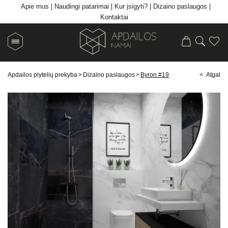
Apie mus
Naudingi patarimai
Kur įsigyti?
Dizaino paslaugos
Kontaktai
Apdailos plytelių prekyba
>
Dizaino paslaugos
>
Byron #19
< Atgal