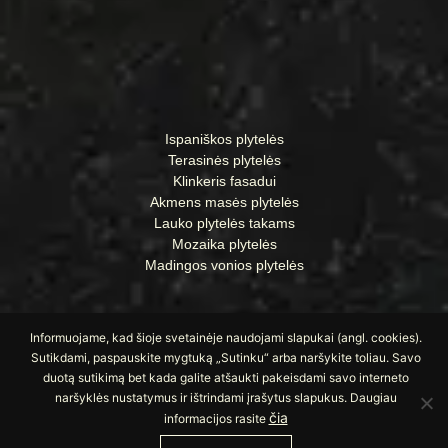
Ispaniškos plytelės
Terasinės plytelės
Klinkeris fasadui
Akmens masės plytelės
Lauko plytelės takams
Mozaika plytelės
Madingos vonios plytelės
Informuojame, kad šioje svetainėje naudojami slapukai (angl. cookies).
Sutikdami, paspauskite mygtuką „Sutinku“ arba naršykite toliau. Savo
duotą sutikimą bet kada galite atšaukti pakeisdami savo interneto
naršyklės nustatymus ir ištrindami įrašytus slapukus. Daugiau
čia
informacijos rasite
© Visos teisės saugomos UAB „Apdailos namai“