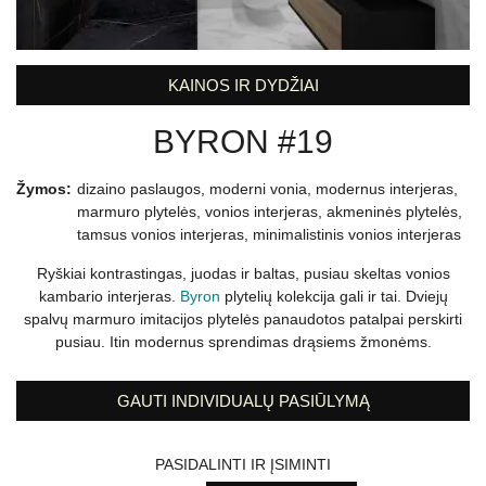
KAINOS IR DYDŽIAI
BYRON #19
Žymos:
dizaino paslaugos
,
moderni vonia
,
modernus interjeras
,
marmuro plytelės
,
vonios interjeras
,
akmeninės plytelės
,
tamsus vonios interjeras
,
minimalistinis vonios interjeras
Ryškiai kontrastingas, juodas ir baltas, pusiau skeltas vonios
kambario interjeras.
Byron
plytelių kolekcija gali ir tai. Dviejų
spalvų marmuro imitacijos plytelės panaudotos patalpai perskirti
pusiau. Itin modernus sprendimas drąsiems žmonėms.
GAUTI INDIVIDUALŲ PASIŪLYMĄ
PASIDALINTI IR ĮSIMINTI