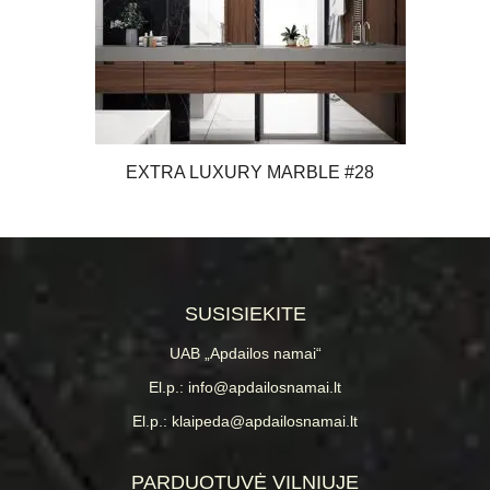
EXTRA LUXURY MARBLE #28
SUSISIEKITE
UAB „Apdailos namai“
El.p.: info@apdailosnamai.lt
El.p.: klaipeda@apdailosnamai.lt
PARDUOTUVĖ VILNIUJE