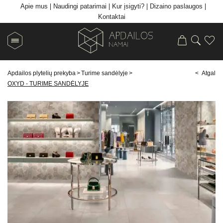
Apie mus
Naudingi patarimai
Kur įsigyti?
Dizaino paslaugos
Kontaktai
Apdailos plytelių prekyba
>
Turime sandėlyje
>
< Atgal
OXYD - TURIME SANDĖLYJE