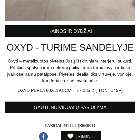
KAINOS IR DYDŽIAI
OXYD - TURIME SANDĖLYJE
Oxyd – metalizuotos plytelės Jūsų išskirtiniam interjerui sukurti.
Penkios spalvos ir du dekorai puikiai dera tarpusavyje ir tinka
įvairiose namų patalpose. Plytelės idealiai tiks virtuvėje, vonioje,
koridoriuje ar net svetainėje.
OXYD PERLA 60X119,8CM –
17,28
m2 ( TON –
J49F)
GAUTI INDIVIDUALŲ PASIŪLYMĄ
PASIDALINTI IR ĮSIMINTI
ĮSIMINTI