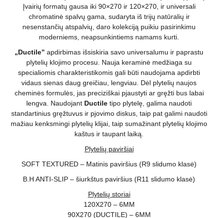
Įvairių formatų gausa iki 90×270 ir 120×270, ir universali
chromatinė spalvų gama, sudaryta iš trijų natūralių ir
nesenstančių atspalvių, daro kolekciją puikiu pasirinkimu
moderniems, neapsunkintiems namams kurti.
„Ductile”
apdirbimas išsiskiria savo universalumu ir paprastu
plytelių klojimo procesu. Nauja keraminė medžiaga su
specialiomis charakteristikomis gali būti naudojama apdirbti
vidaus sienas daug greičiau, lengviau. Dėl plytelių naujos
cheminės formulės, jas preciziškai pjaustyti ar gręžti bus labai
lengva. Naudojant
Ductile
tipo plytelę, galima naudoti
standartinius gręžtuvus ir pjovimo diskus, taip pat galimi naudoti
mažiau kenksmingi plytelių klijai, taip sumažinant plytelių klojimo
kaštus ir taupant laiką.
Plytelių paviršiai
SOFT TEXTURED – Matinis paviršius (R9 slidumo klasė)
B.H ANTI-SLIP – šiurkštus paviršius (R11 slidumo klasė)
Plytelių storiai
120X270 – 6MM
90X270 (DUCTILE) – 6MM