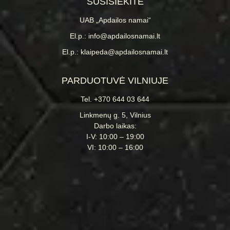
SUSISIEKITE
UAB „Apdailos namai“
El.p.: info@apdailosnamai.lt
El.p.: klaipeda@apdailosnamai.lt
PARDUOTUVĖ VILNIUJE
Tel. +370 644 03 644
Linkmenų g. 5, Vilnius
Darbo laikas:
I-V: 10:00 – 19:00
VI: 10:00 – 16:00