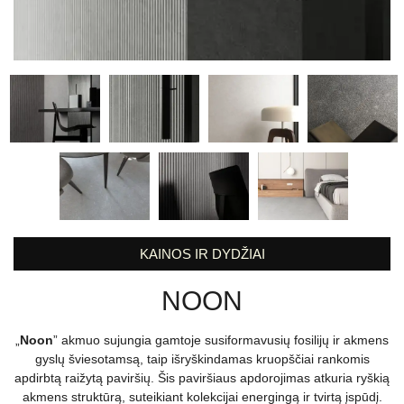
KAINOS IR DYDŽIAI
NOON
„
Noon
” akmuo sujungia gamtoje susiformavusių fosilijų ir akmens
gyslų šviesotamsą, taip išryškindamas kruopščiai rankomis
apdirbtą raižytą paviršių. Šis paviršiaus apdorojimas atkuria ryškią
akmens struktūrą, suteikiant kolekcijai energingą ir tvirtą įspūdį.