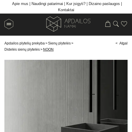
Apie mus
Naudingi patarimai
Kur įsigyti?
Dizaino paslaugos
Kontaktai
Apdailos plytelių prekyba
>
Sienų plytelės
>
< Atgal
Didelės sienų plytelės
>
NOON