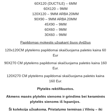
60X120 (DUCTILE) – 6MM
60X120 – 9MM
120X120 – 9MM ARBA 20MM
90X90 – 9MM ARBA 20MM
45X90 – 9MM
60X60 – 9MM
30X60 – 9MM
Papildomas mokestis užsakant šiuos dydžius
120x120CM plytelėms papildomai skaičiuojama paletės kaina 60
Eur
90X270 CM plytelėms papildomai skaičiuojama paletės kaina 160
Eur.
120X270 CM plytelėms papildomai skaičiuojama paletės kaina
160 Eur.
Plytelės rektifikuotos.
Akmens masės plytelės sienoms ir grindims bei keraminės
plytelės sienoms iš Ispanijos.
Ši kolekcija užsakoma. Pristatymo terminas į Vilnių – iki