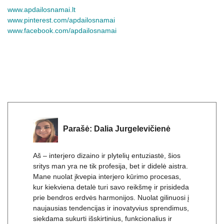
eksperimentuojant atrandami genialūs sprendimai.
www.apdailosnamai.lt
www.pinterest.com/apdailosnamai
www.facebook.com/apdailosnamai
Parašė:
Dalia Jurgelevičienė
Aš – interjero dizaino ir plytelių entuziastė, šios
sritys man yra ne tik profesija, bet ir didelė aistra.
Mane nuolat įkvepia interjero kūrimo procesas,
kur kiekviena detalė turi savo reikšmę ir prisideda
prie bendros erdvės harmonijos. Nuolat gilinuosi į
naujausias tendencijas ir inovatyvius sprendimus,