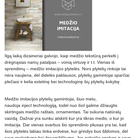
Ilgą laiką dizaineriai galvojo, kaip medžio tekstūrą perkelti į
drėgnąsias namų patalpas – vonią virtuvę ir t.t. Vienas iš
sprendimų – medžio imitacijos plytelės. Nors plytelių rinkoje tai
nėra naujiena, dėl didelės paklausos, plytelių gamintojai sparčiai
plečiasi ir kelia estetinę bei technologinę šių plytelių kokybę.
Medžio imitacijos plytelių gamintojai, šiuo metu,
naudoja
inject
technologiją, todėl nuo šiol galime džiaugtis
skirtingais medžio raštais, ornamentais. Tai sukuria natūralų
vaizdą. Dažnai yra sunku atskirti kur yra tikras medis, o kur jo
imitacija. Dar vienas svarbus šio sprendinio pliusas yra tai, kad
šios plytelės labiau tinka erdvėse, kur grindys bus šildomos, dėl
savo pralaidumo bei ilgaamžiškumo. Jos nekeičia spalvos ir savo