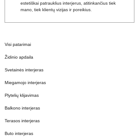
siekdama sukurti išskirtinius, funkcionalius ir
estetiškai patrauklius interjerus, atitinkančius tiek
mano, tiek klientų vizijas ir poreikius.
Visi patarimai
Židinio apdaila
Svetainės interjeras
Miegamojo interjeras
Plytelių klijavimas
Balkono interjeras
Terasos interjeras