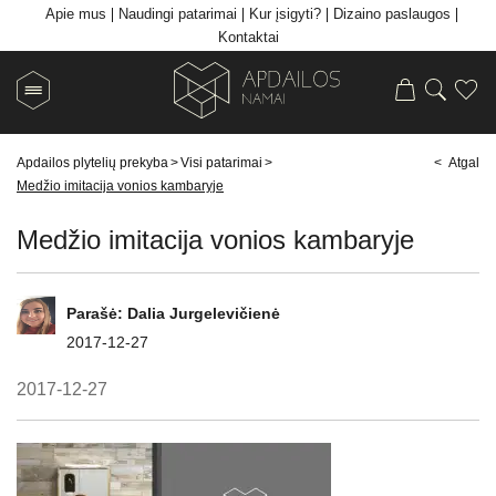
Apie mus
Naudingi patarimai
Kur įsigyti?
Dizaino paslaugos
Kontaktai
Apdailos plytelių prekyba
>
Visi patarimai
>
< Atgal
Medžio imitacija vonios kambaryje
Medžio imitacija vonios kambaryje
Parašė:
Dalia Jurgelevičienė
2017-12-27
2017-12-27