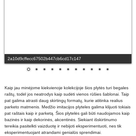
2a10d9cffecc67502b447cb6cd17c147
Kaip jau minėjome kiekvienoje kolekcijoje šios plytės turi begales
raštų, todėl jos neatrodys kaip sudėti vienos rūšies šablonai. Taip
pat galima atrasti daug skirtingų formatų, kurie atitinka realius
parketo matmenis. Medžio imitacijos plyteles galima klijuoti tokiais
pat raštais kaip ir parketą. Šios plytelės gali būti naudojamos kaip
bazinės ir kaip dekorinės, akcentinės. Siekiant išskirtinumo
tereikia pasitelkti vaizduotę ir nebijoti eksperimentuoti, nes tik