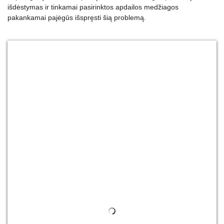
išdėstymas ir tinkamai pasirinktos apdailos medžiagos
pakankamai pajėgūs išspręsti šią problemą.