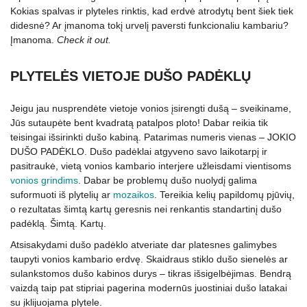
Kokias spalvas ir plyteles rinktis, kad erdvė atrodytų bent šiek tiek
didesnė? Ar įmanoma tokį urvelį paversti funkcionaliu kambariu?
Įmanoma.
Check it out.
PLYTELĖS VIETOJE DUŠO PADĖKLŲ
Jeigu jau nusprendėte vietoje vonios įsirengti dušą – sveikiname,
Jūs sutaupėte bent kvadratą patalpos ploto! Dabar reikia tik
teisingai išsirinkti dušo kabiną. Patarimas numeris vienas – JOKIO
DUŠO PADĖKLO. Dušo padėklai atgyveno savo laikotarpį ir
pasitraukė, vietą vonios kambario interjere užleisdami vientisoms
vonios grindims
. Dabar be problemų dušo nuolydį galima
suformuoti iš plytelių ar
mozaikos
. Tereikia kelių papildomų pjūvių,
o rezultatas šimtą kartų geresnis nei renkantis standartinį dušo
padėklą. Šimtą. Kartų.
Atsisakydami dušo padėklo atveriate dar platesnes galimybes
taupyti vonios kambario erdvę. Skaidraus stiklo dušo sienelės ar
sulankstomos dušo kabinos durys – tikras išsigelbėjimas. Bendrą
vaizdą taip pat stipriai pagerina modernūs juostiniai dušo latakai
su įklijuojama plytele.