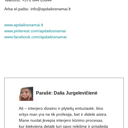
Jei ieškote kas gali Jums pagelbėti sprendžiant mažo vonios
kambario dizaino klausimus, susisiekite su mumis:
Telefonu: +370 644 03644
Arba el.paštu: info@apdailosnamai.lt
www.apdailosnamai.lt
www.pinterest.com/apdailosnamai
www.facebook.com/apdailosnamai
Parašė:
Dalia Jurgelevičienė