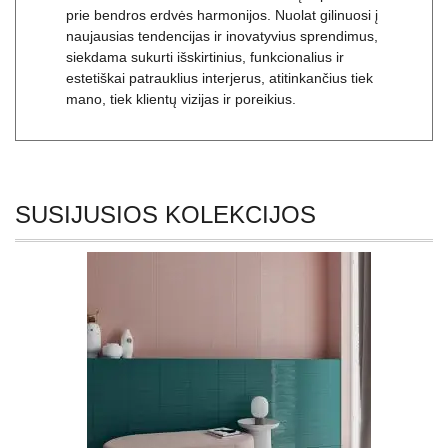
Aš – interjero dizaino ir plytelių entuziastė, šios
sritys man yra ne tik profesija, bet ir didelė aistra.
Mane nuolat įkvepia interjero kūrimo procesas,
kur kiekviena detalė turi savo reikšmę ir prisideda
prie bendros erdvės harmonijos. Nuolat gilinuosi į
naujausias tendencijas ir inovatyvius sprendimus,
siekdama sukurti išskirtinius, funkcionalius ir
estetiškai patrauklius interjerus, atitinkančius tiek
mano, tiek klientų vizijas ir poreikius.
SUSIJUSIOS KOLEKCIJOS