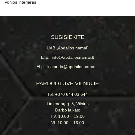
Fasado apdailos gidas
Virtuvės interjeras
Vonios interjeras
SUSISIEKITE
UAB „Apdailos namai“
El.p.: info@apdailosnamai.lt
El.p.: klaipeda@apdailosnamai.lt
PARDUOTUVĖ VILNIUJE
Tel. +370 644 03 644
Linkmenų g. 5, Vilnius