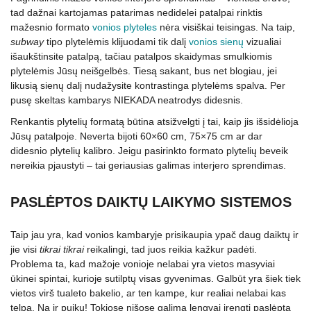
tad dažnai kartojamas patarimas nedidelei patalpai rinktis
mažesnio formato
vonios plyteles
nėra visiškai teisingas. Na taip,
subway
tipo plytelėmis klijuodami tik dalį
vonios sienų
vizualiai
išaukštinsite patalpą, tačiau patalpos skaidymas smulkiomis
plytelėmis Jūsų neišgelbės. Tiesą sakant, bus net blogiau, jei
likusią sienų dalį nudažysite kontrastinga plytelėms spalva. Per
pusę skeltas kambarys NIEKADA neatrodys didesnis.
Renkantis plytelių formatą būtina atsižvelgti į tai, kaip jis išsidėlioja
Jūsų patalpoje. Neverta bijoti 60×60 cm, 75×75 cm ar dar
didesnio plytelių kalibro. Jeigu pasirinkto formato plytelių beveik
nereikia pjaustyti – tai geriausias galimas interjero sprendimas.
PASLĖPTOS DAIKTŲ LAIKYMO SISTEMOS
Taip jau yra, kad vonios kambaryje prisikaupia ypač daug daiktų ir
jie visi
tikrai tikrai
reikalingi, tad juos reikia kažkur padėti.
Problema ta, kad mažoje vonioje nelabai yra vietos masyviai
ūkinei spintai, kurioje sutilptų visas gyvenimas. Galbūt yra šiek tiek
vietos virš tualeto bakelio, ar ten kampe, kur realiai nelabai kas
telpa. Na ir puiku! Tokiose nišose galima lengvai įrengti paslėptą