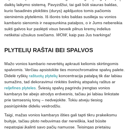
daiktų laikymo sistemą. Pavyzdžiui, tai gali būti siauras baldas,
kurio fasadinės plokštės (durys) apklijuotos tomis pačiomis
sieninėmis plytelėmis. Iš išorės toks baldas susilieja su vonios
kambario sienomis ir neapsunkina patalpos, o ir Jums nebereikia
sukti galvos kur paslėpti visus beveik pilnus kremų indelius
netikėtai užsukus svečiams.
WOW
, kaip pas Jus tvarkinga!
PLYTELIŲ RAŠTAI BEI SPALVOS
Mažo vonios kambario nevertėtų apkrauti keliomis skirtingomis
spalvomis. Verčiau apsistokite ties monochromatine spalvų palete.
Didelė ryškių
raštuotų plytelių
koncentracija patalpą tik dar labiau
sumažins, tad dekoravimui rinkitės švelnių atspalvių raštus ar
reljefines plyteles
. Šviesių spalvų pagrindu įrengtas vonios
kambarys be abejo atrodys erdvesnis, tačiau jei labiau linkstate
prie tamsesnių tonų – nedvejokite. Tokiu atveju tiesiog
pasirūpinkite dideliu veidrodžiu.
Taigi, mažas vonios kambarys išties gali tapti tikru prakeiksmu
buityje, tačiau ploto nebuvimas dar nereiškia, kad būsite
nepatogiai įkalinti savo pačių namuose. Teisingas prietaisų