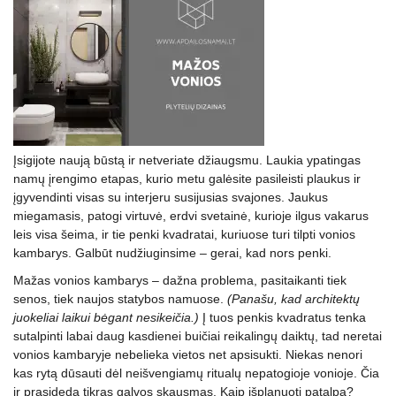
Įsigijote naują būstą ir netveriate džiaugsmu. Laukia ypatingas
namų įrengimo etapas, kurio metu galėsite pasileisti plaukus ir
įgyvendinti visas su interjeru susijusias svajones. Jaukus
miegamasis, patogi virtuvė, erdvi svetainė, kurioje ilgus vakarus
leis visa šeima, ir tie penki kvadratai, kuriuose turi tilpti vonios
kambarys. Galbūt nudžiuginsime – gerai, kad nors penki.
Mažas vonios kambarys – dažna problema, pasitaikanti tiek
senos, tiek naujos statybos namuose.
(Panašu, kad architektų
juokeliai laikui bėgant nesikeičia.)
Į tuos penkis kvadratus tenka
sutalpinti labai daug kasdienei buičiai reikalingų daiktų, tad neretai
vonios kambaryje nebelieka vietos net apsisukti. Niekas nenori
kas rytą dūsauti dėl neišvengiamų ritualų nepatogioje vonioje. Čia
ir prasideda tikras galvos skausmas. Kaip išplanuoti patalpą?