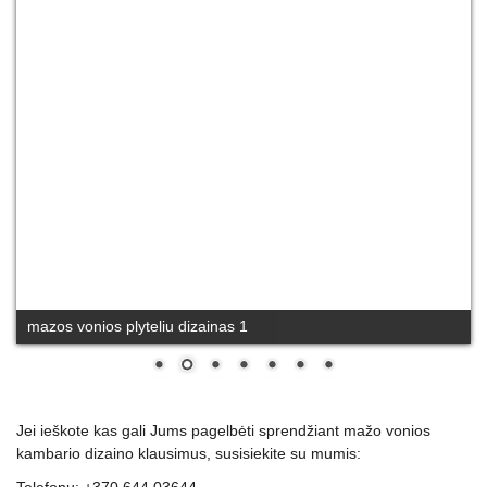
mazos vonios plyteliu dizainas 2