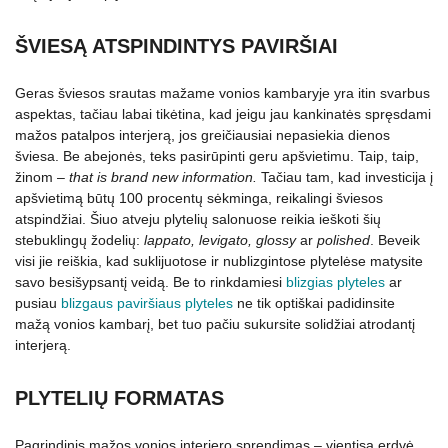
ŠVIESĄ ATSPINDINTYS PAVIRŠIAI
Geras šviesos srautas mažame vonios kambaryje yra itin svarbus
aspektas, tačiau labai tikėtina, kad jeigu jau kankinatės spręsdami
mažos patalpos interjerą, jos greičiausiai nepasiekia dienos
šviesa. Be abejonės, teks pasirūpinti geru apšvietimu. Taip, taip,
žinom –
that is
brand new information.
Tačiau tam, kad investicija į
apšvietimą būtų 100 procentų sėkminga, reikalingi šviesos
atspindžiai. Šiuo atveju plytelių salonuose reikia ieškoti šių
stebuklingų žodelių:
lappato, levigato, glossy
ar
polished
. Beveik
visi jie reiškia, kad suklijuotose ir nublizgintose plytelėse matysite
savo besišypsantį veidą. Be to rinkdamiesi
blizgias plyteles
ar
pusiau
blizgaus paviršiaus plyteles
ne tik optiškai padidinsite
mažą vonios kambarį, bet tuo pačiu sukursite solidžiai atrodantį
interjerą.
PLYTELIŲ FORMATAS
Pagrindinis mažos vonios interjero sprendimas – vientisa erdvė,