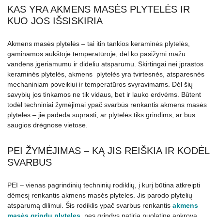
KAS YRA AKMENS MASĖS PLYTELĖS IR
KUO JOS IŠSISKIRIA
Akmens masės plytelės – tai itin tankios keraminės plytelės,
gaminamos aukštoje temperatūroje, dėl ko pasižymi mažu
vandens įgeriamumu ir dideliu atsparumu. Skirtingai nei įprastos
keraminės plytelės, akmens plytelės yra tvirtesnės, atsparesnės
mechaniniam poveikiui ir temperatūros svyravimams. Dėl šių
savybių jos tinkamos ne tik vidaus, bet ir lauko erdvėms. Būtent
todėl techniniai žymėjimai ypač svarbūs renkantis akmens masės
plyteles – jie padeda suprasti, ar plytelės tiks grindims, ar bus
saugios drėgnose vietose.
PEI ŽYMĖJIMAS – KĄ JIS REIŠKIA IR KODĖL
SVARBUS
PEI – vienas pagrindinių techninių rodiklių, į kurį būtina atkreipti
dėmesį renkantis akmens masės plyteles. Jis parodo plytelių
atsparumą dilimui. Šis rodiklis ypač svarbus renkantis
akmens
masės grindų plyteles
, nes grindys patiria nuolatinę apkrovą.