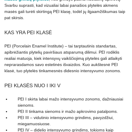
Svarbu suprasti, kad vizualiai labai panašios plytelės akmens
masės gali turėti skirtingą PEI klasę, todėl jų ilgaamžiškumas taip
pat skirsis.
KAS YRA PEI KLASĖ
PEI (Porcelain Enamel Institute) – tai tarptautinis standartas,
apibrėžiantis plytelių paviršiaus atsparumą dilimui. PEI rodiklis
realiai matuoja, kiek intensyvų vaikščiojimą plytelės gali atlaikyti
neprarasdamos savo estetinės išvaizdos. Kuo aukštesnė PEI
klasė, tuo plytelės tinkamesnės didesnio intensyvumo zonoms.
PEI KLASĖS NUO I IKI V
PEI I skirta labai mažo intensyvumo zonoms, dažniausiai
sienoms.
PEI II tinkama sienoms ir mažo apkrovimo patalpoms.
PEI III – vidutinio intensyvumo grindims, pavyzdžiui,
miegamuosiuose.
PEI IV – didelio intensyvumo grindims, tokioms kaip