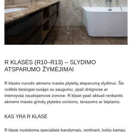
R KLASĖS (R10–R13) – SLYDIMO
ATSPARUMO ŽYMĖJIMAI
R klasės nurodo akmens masės plytelių atsparumą slydimui. Šis
rodiklis tiesiogiai susijęs su saugumu, ypač drėgnose ar
intensyviai naudojamose zonose. R klasė ypač aktuali renkantis
akmens masės grindų plyteles vonioms, terasoms ar laiptams.
KAS YRA R KLASĖ
R klasė nustatoma specialiais bandymais, vertinant, kokiu kampu