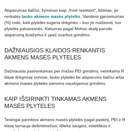
Atsparumas šalčiui, žymimas kaip „frost resistant“, būtinas, jei
renkatės
lauko akmens masės plytelės
. Vandens įgeriamumas
(%) rodo, kiek plytelės sugeria drėgmės – kuo jis mažesnis, tuo
plytelės patvaresnės. Kietumas pagal Mohso skalę parodo
atsparumą braižymui ir ypač svarbus grindims.
DAŽNIAUSIOS KLAIDOS RENKANTIS
AKMENS MASĖS PLYTELES
Dažniausiai pasirenkamas per mažas PEI grindims, netinkama R
klasė drėgnose zonose, lauko plytelės be atsparumo šalčiui arba
akmens masės plytelės sienoms naudojamos grindims.
KAIP IŠSIRINKTI TINKAMAS AKMENS
MASĖS PLYTELES
Teisingai parinktos akmens masės plytelės pagal paskirtį, PEI ir R
klasę tarnauja dešimtmečius, išlieka saugios, estetiškos ir