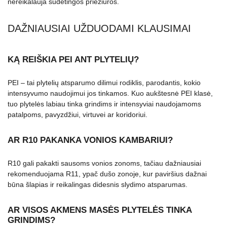
nereikalauja sudėtingos priežiūros.
DAŽNIAUSIAI UŽDUODAMI KLAUSIMAI
KĄ REIŠKIA PEI ANT PLYTELIŲ?
PEI – tai plytelių atsparumo dilimui rodiklis, parodantis, kokio
intensyvumo naudojimui jos tinkamos. Kuo aukštesnė PEI klasė,
tuo plytelės labiau tinka grindims ir intensyviai naudojamoms
patalpoms, pavyzdžiui, virtuvei ar koridoriui.
AR R10 PAKANKA VONIOS KAMBARIUI?
R10 gali pakakti sausoms vonios zonoms, tačiau dažniausiai
rekomenduojama R11, ypač dušo zonoje, kur paviršius dažnai
būna šlapias ir reikalingas didesnis slydimo atsparumas.
AR VISOS AKMENS MASĖS PLYTELĖS TINKA
GRINDIMS?