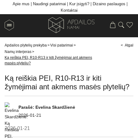
Apie mus
Naudingi patarimai
Kur įsigyti?
Dizaino paslaugos
Kontaktai
Apdailos plytelių prekyba
>
Visi patarimai
>
< Atgal
Namų interjeras
>
Ką reiškia PEI, R10-R13 ir kiti žymėjimai ant akmens
masės plytelių?
Ką reiškia PEI, R10-R13 ir kiti
žymėjimai ant akmens masės plytelių?
Parašė:
Evelina Skardžienė
2026-01-21
2026-01-21