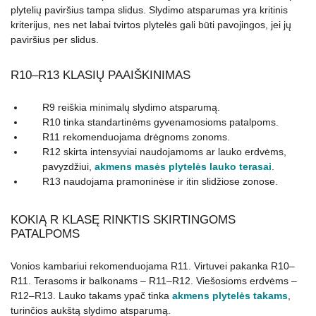
plytelių paviršius tampa slidus. Slydimo atsparumas yra kritinis
kriterijus, nes net labai tvirtos plytelės gali būti pavojingos, jei jų
paviršius per slidus.
R10–R13 KLASIŲ PAAIŠKINIMAS
R9 reiškia minimalų slydimo atsparumą.
R10 tinka standartinėms gyvenamosioms patalpoms.
R11 rekomenduojama drėgnoms zonoms.
R12 skirta intensyviai naudojamoms ar lauko erdvėms,
pavyzdžiui,
akmens masės plytelės lauko terasai
.
R13 naudojama pramoninėse ir itin slidžiose zonose.
KOKIĄ R KLASĘ RINKTIS SKIRTINGOMS
PATALPOMS
Vonios kambariui rekomenduojama R11. Virtuvei pakanka R10–
R11. Terasoms ir balkonams – R11–R12. Viešosioms erdvėms –
R12–R13. Lauko takams ypač tinka
akmens plytelės takams
,
turinčios aukštą slydimo atsparumą.