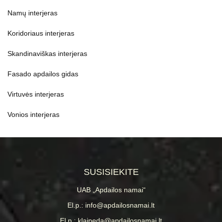
Namų interjeras
Koridoriaus interjeras
Skandinaviškas interjeras
Fasado apdailos gidas
Virtuvės interjeras
Vonios interjeras
SUSISIEKITE
UAB „Apdailos namai“
El.p.: info@apdailosnamai.lt
El.p.: klaipeda@apdailosnamai.lt