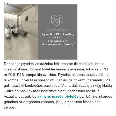
Renkantis plyteles vis dažniau ieškoma ne tik estetikos, bet ir
ilgaamžiškumo. Būtent todėl techniniai žymėjimai, tokie kaip PEI
ar R10–R13, tampa itin svarbūs. Plyteles akmens masės dažnai
laikomos universaliu sprendimu, tačiau be tinkamų parametrų jos
gali neatitikti konkrečios paskirties. Viena dažniausių pirkėjų klaidų
– dizaino pasirinkimas neatsižvelgiant į techninius rodiklius.
Vizualiai patrauklios
akmens masės plytelės
gali būti netinkamos
grindims ar drėgnoms zonoms, jei jų atsparumo klasės per
žemos.