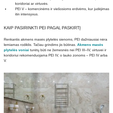
koridoriai ar virtuvės.
PEI V – komercinėms ir viešosioms erdvėms, kur judėjimas
itin intensyvus.
KAIP PASIRINKTI PEI PAGAL PASKIRTĮ
Renkantis akmens masės plytelės sienoms, PEI dažniausiai nėra
lemiamas rodiklis. Tačiau grindims jis būtinas.
Akmens masės
plytelės voniai
turėtų būti ne žemesnės nei PEI III–IV, virtuvei ir
koridoriui rekomenduojama PEI IV, o lauko zonoms – PEI IV arba
V.