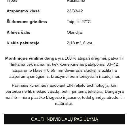
Tipas
Rakinama
Atsparumo klasė
23/33/42
Šildomoms grindims
Taip, iki 27°C
Kilmės šalis
Olandija
Kiekis pakuotėje
2,18 m², 6 vnt.
Montinique vinilinė danga
yra 100 % atspari drėgmei, patvari ir
tinkama tiek namams, tiek komercinėms patalpoms. 33–42
atsparumo klasė ir 0,55 mm dėvimasis sluoksnis užtikrina
atsparumą smūgiams, braižymui bei intensyviam naudojimui.
Paviršius kuriamas naudojant EIR reljefo technologiją, kuri
perteikia ne tik medžio vaizdą, bet ir juntamą tekstūrą. Danga yra
matinė – nėra plastiko blizgesio ir jausmo, todėl grindys atrodo itin
natūraliai.
GAUTI INDIVIDUALŲ PASIŪLYMĄ