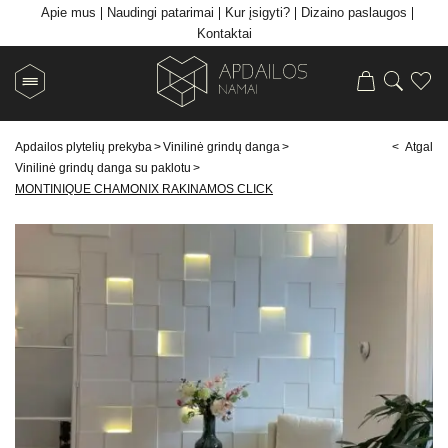
Apie mus
Naudingi patarimai
Kur įsigyti?
Dizaino paslaugos
Kontaktai
Apdailos plytelių prekyba
>
Vinilinė grindų danga
>
< Atgal
Vinilinė grindų danga su paklotu
>
MONTINIQUE CHAMONIX RAKINAMOS CLICK