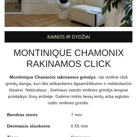
KAINOS IR DYDŽIAI
MONTINIQUE CHAMONIX
RAKINAMOS CLICK
Montinique Chamonix rakinamos grindys
–tai vinilinė click
grindų danga, kuri tiks ieškantiems ilgaamžiškumo ir neblėstančio
dizaino. Natūralaus , švelnaus vaizdo vinilinės grindys lengvai
prisitaikys Jūsų erdvėje. Galima rinktis tiesių lentų arba eglutės
rašto vinilines grindis.
Bendras storis
7 mm
Dėvimasis sluoksnis
0.55 mm