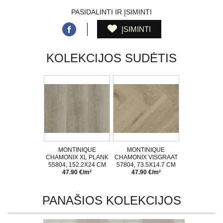
PASIDALINTI IR ĮSIMINTI
ĮSIMINTI
KOLEKCIJOS SUDĖTIS
MONTINIQUE
MONTINIQUE
CHAMONIX XL PLANK
CHAMONIX VISGRAAT
55804, 152.2X24 CM
57804, 73.5X14.7 CM
47.90 €/m²
47.90 €/m²
PANAŠIOS KOLEKCIJOS