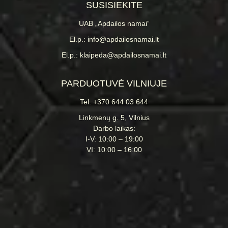
SUSISIEKITE
UAB „Apdailos namai“
El.p.: info@apdailosnamai.lt
El.p.: klaipeda@apdailosnamai.lt
PARDUOTUVĖ VILNIUJE
Tel. +370 644 03 644
Linkmenų g. 5, Vilnius
Darbo laikas:
I-V: 10:00 – 19:00
VI: 10:00 – 16:00